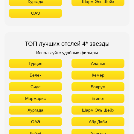
Хургада
Шарм Эль Шейх
ОАЭ
ТОП лучших отелей 4* звезды
Используйте удобные фильтры
Турция
Аланья
Белек
Кемер
Сиде
Бодрум
Мармарис
Египет
Хургада
Шарм Эль Шейх
ОАЭ
Абу Даби
Дубай
Аджман