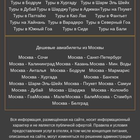
Туры в Бодрум
Туры в Хургаду
Туры в Шарм Эль Шейх
Туры в Дубай
Туры в Шарджу
Туры в Аджман
Туры на Пхукет
Туры в Паттайю
Туры в Као Лак
Туры в Фантьет
Туры на Хайнань
Туры в Варадеро
Туры в Северный Гоа
Туры в Южный Гоа
Туры в Сиде
Туры на Бали
Дешевые авиабилеты из Москвы
Москва - Сочи
Москва - Санкт-Петербург
Москва - Калининград
Москва - Казань
Москва - Мин. Воды
Москва - Анталья
Москва - Бодрум
Москва - Мармарис
Москва - Хургада
Москва - Бангкок
Москва - Шарм-Эль-Шейх
Москва - Пхукет
Москва - Самуи
Москва - Дубай
Москва - Шарджа
Москва - Коломбо
Москва - Гоа
Москва - Мале
Москва - Бали
Москва - Стамбул
Москва - Белград
Вся информация, размещённая на сайте, носит информационный
характер и не является публичной офертой. Правила и условия
предоставления услуг в отелях, в том числе концепция питания,
описанные на сайте, могут изменяться по решению администрации