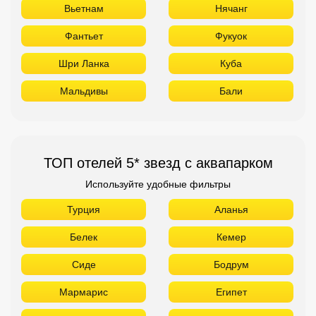
Вьетнам
Нячанг
Фантьет
Фукуок
Шри Ланка
Куба
Мальдивы
Бали
ТОП отелей 5* звезд с аквапарком
Используйте удобные фильтры
Турция
Аланья
Белек
Кемер
Сиде
Бодрум
Мармарис
Египет