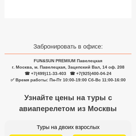
Сетевые отели Турции
Сетевые отели Египта
Сетевые отели ОАЭ
Сетевые отели Таиланда
Забронировать в офисе:
FUN&SUN PREMIUM Павелецкая
Сетевые отели Шри Ланки
г. Москва, м. Павелецкая, Зацепский Вал, 14 оф. 208
☎ +7(499)11-33-403
|
☎ +7(925)400-04-24
Сетевые отели Вьетнама
✅ Время работы: Пн-Пт 10:00-19:00 Сб-Вс 11:00-16:00
Узнайте цены на туры с
Сетевые отели Мальдив
авиаперелетом из Москвы
Сетевые отели Бали
Сетевые отели Сейшел
Туры на двоих взрослых
Сетевые отели Маврикия