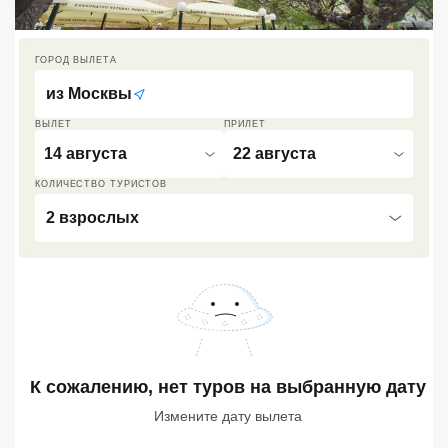
Кав Мин Воды
ГОРОД ВЫЛЕТА
Экскурсионные туры
из
Москвы
VIP отели 5 звезд
ВЫЛЕТ
ПРИЛЕТ
ТОП 10 лучших отелей 5*
14 августа
22 августа
КОЛИЧЕСТВО ТУРИСТОВ
ТОП 10 недорогих отелей
2 взрослых
5*
Лучшие отели 4* звезды
Недорогие отели 4*
звезды
Лучшие отели 3* звезды
К сожалению, нет туров
на выбранную дату
Недорогие отели 3*
Измените дату вылета
звезды