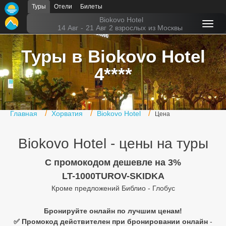
Туры
Отели
Билеты
Главная
Biokovo Hotel
14 Авг
-
21 Авг
2 взрослых
из Москвы
Горящие туры
Туры в Biokovo Hotel
Туры в Турцию
4****
Туры в Египет
Туры в ОАЭ
Главная
Хорватия
Biokovo Hotel
Цена
Офис г. Москва
Biokovo Hotel - цены на туры
Помощь
C промокодом дешевле на 3%
Подборки отелей
LT-1000TUROV-SKIDKA
Турция
Кроме предложений Библио - Глобус
Таиланд
Бронируйте онлайн по лучшим ценам!
✅ Промокод действителен при бронировании онлайн
-
ОАЭ