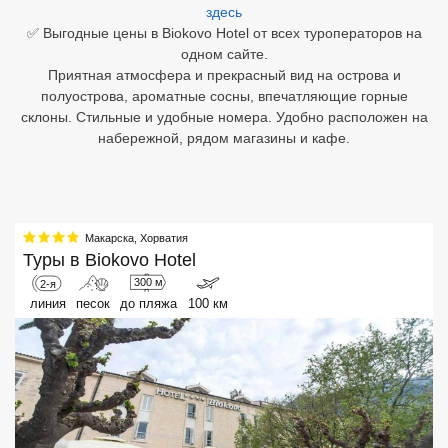
здесь
✅ Выгодные цены в Biokovo Hotel от всех туроператоров на
Египет
одном сайте.
Приятная атмосфера и прекрасный вид на острова и
Куба
полуострова, ароматные сосны, впечатляющие горные
склоны. Стильные и удобные номера. Удобно расположен на
Шри Ланка
набережной, рядом магазины и кафе.
Бали
Вьетнам
Хайнань
Макарска
,
Хорватия
Туры в
Biokovo Hotel
Северный Гоа
300 м
2-я
линия
песок
до пляжа
100 км
Южный Гоа
Занзибар
Абхазия
Большой Сочи