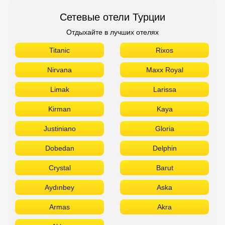
Сетевые отели Турции
Отдыхайте в лучших отелях
Titanic
Rixos
Nirvana
Maxx Royal
Limak
Larissa
Kirman
Kaya
Justiniano
Gloria
Dobedan
Delphin
Crystal
Barut
Aydınbey
Aska
Armas
Akra