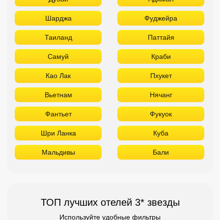
Шарджа
Фуджейра
Таиланд
Паттайя
Самуй
Краби
Као Лак
Пхукет
Вьетнам
Нячанг
Фантьет
Фукуок
Шри Ланка
Куба
Мальдивы
Бали
ТОП лучших отелей 3* звезды
Используйте удобные фильтры