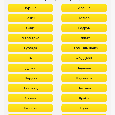
Турция
Аланья
Белек
Кемер
Сиде
Бодрум
Мармарис
Египет
Хургада
Шарм Эль Шейх
ОАЭ
Абу Даби
Дубай
Аджман
Шарджа
Фуджейра
Таиланд
Паттайя
Самуй
Краби
Као Лак
Пхукет