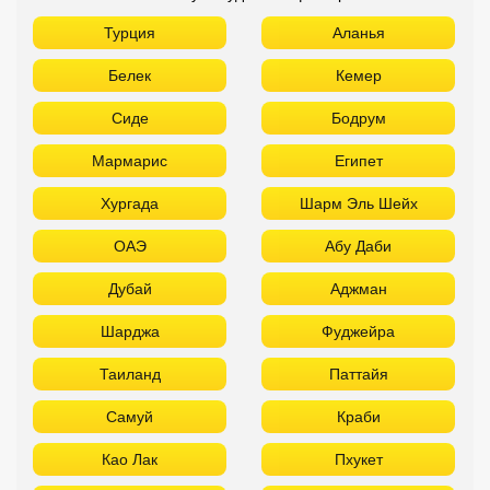
Турция
Аланья
Белек
Кемер
Сиде
Бодрум
Мармарис
Египет
Хургада
Шарм Эль Шейх
ОАЭ
Абу Даби
Дубай
Аджман
Шарджа
Фуджейра
Таиланд
Паттайя
Самуй
Краби
Као Лак
Пхукет