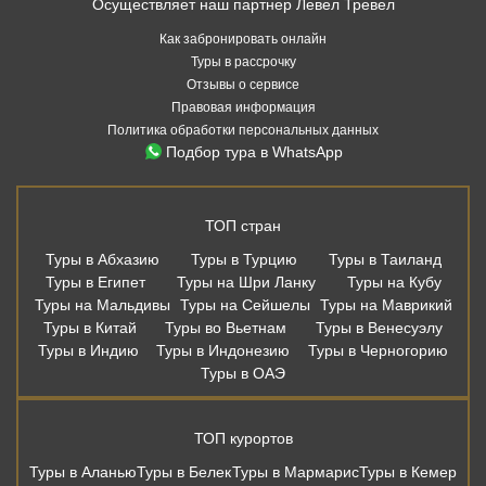
Осуществляет наш партнер Левел Тревел
Как забронировать онлайн
Туры в рассрочку
Отзывы о сервисе
Правовая информация
Политика обработки персональных данных
Подбор тура в WhatsApp
ТОП стран
Туры в Абхазию
Туры в Турцию
Туры в Таиланд
Туры в Египет
Туры на Шри Ланку
Туры на Кубу
Туры на Мальдивы
Туры на Сейшелы
Туры на Маврикий
Туры в Китай
Туры во Вьетнам
Туры в Венесуэлу
Туры в Индию
Туры в Индонезию
Туры в Черногорию
Туры в ОАЭ
ТОП курортов
Туры в Аланью
Туры в Белек
Туры в Мармарис
Туры в Кемер