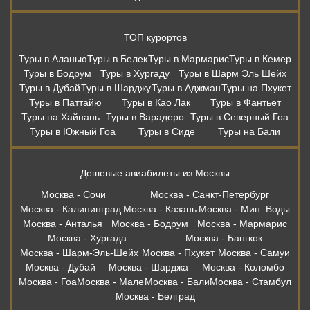
ТОП курортов
Туры в Аланью
Туры в Белек
Туры в Мармарис
Туры в Кемер
Туры в Бодрум
Туры в Хургаду
Туры в Шарм Эль Шейх
Туры в Дубай
Туры в Шарджу
Туры в Аджман
Туры на Пхукет
Туры в Паттайю
Туры в Као Лак
Туры в Фантьет
Туры на Хайнань
Туры в Варадеро
Туры в Северный Гоа
Туры в Южный Гоа
Туры в Сиде
Туры на Бали
Дешевые авиабилеты из Москвы
Москва - Сочи
Москва - Санкт-Петербург
Москва - Калининград
Москва - Казань
Москва - Мин. Воды
Москва - Анталья
Москва - Бодрум
Москва - Мармарис
Москва - Хургада
Москва - Бангкок
Москва - Шарм-Эль-Шейх
Москва - Пхукет
Москва - Самуи
Москва - Дубай
Москва - Шарджа
Москва - Коломбо
Москва - Гоа
Москва - Мале
Москва - Бали
Москва - Стамбул
Москва - Белград