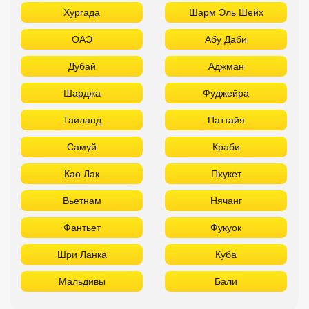
Хургада
Шарм Эль Шейх
ОАЭ
Абу Даби
Дубай
Аджман
Шарджа
Фуджейра
Таиланд
Паттайя
Самуй
Краби
Као Лак
Пхукет
Вьетнам
Нячанг
Фантьет
Фукуок
Шри Ланка
Куба
Мальдивы
Бали