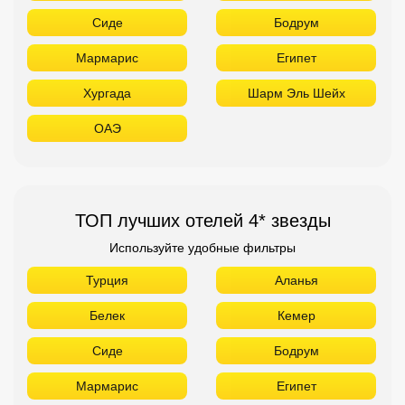
Сиде
Бодрум
Мармарис
Египет
Хургада
Шарм Эль Шейх
ОАЭ
ТОП лучших отелей 4* звезды
Используйте удобные фильтры
Турция
Аланья
Белек
Кемер
Сиде
Бодрум
Мармарис
Египет