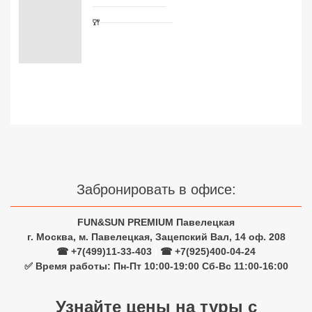
Сетевые отели Турции
Сетевые отели Египта
Сетевые отели ОАЭ
Сетевые отели Таиланда
Сетевые отели Шри Ланки
Сетевые отели Вьетнама
Забронировать в офисе:
FUN&SUN PREMIUM Павелецкая
Сетевые отели Мальдив
г. Москва, м. Павелецкая, Зацепский Вал, 14 оф. 208
Сетевые отели Бали
☎ +7(499)11-33-403
|
☎ +7(925)400-04-24
✅ Время работы: Пн-Пт 10:00-19:00 Сб-Вс 11:00-16:00
Сетевые отели Сейшел
Узнайте цены на туры с
Сетевые отели Маврикия