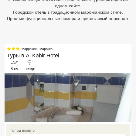
одном сайте.
Египет
Городской отель в традиционном марокканском стиле.
Простые функциональные номера и приветливый персонал.
Куба
Шри Ланка
Бали
Марракеш
,
Марокко
Туры в
Al Kabir Hotel
Вьетнам
8 км
везде
Хайнань
Северный Гоа
Южный Гоа
Занзибар
Абхазия
ГОРОД ВЫЛЕТА
Большой Сочи