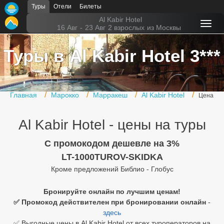
Туры
Отели
Билеты
Главная
Al Kabir Hotel
16 Авг
-
23 Авг
2 взрослых
из Москвы
Горящие туры
Туры в Al Kabir Hotel 3***
Туры в Турцию
Туры в Египет
Главная
Марокко
Марракеш
Al Kabir Hotel
Цена
Туры в ОАЭ
Al Kabir Hotel - цены на туры
Офис г. Москва
Помощь
C промокодом дешевле на 3%
LT-1000TUROV-SKIDKA
Подборки отелей
Кроме предложений Библио - Глобус
Турция
Бронируйте онлайн по лучшим ценам!
✅ Промокод действителен при бронировании онлайн
-
Таиланд
здесь
ОАЭ
✅ Выгодные цены в Al Kabir Hotel от всех туроператоров на