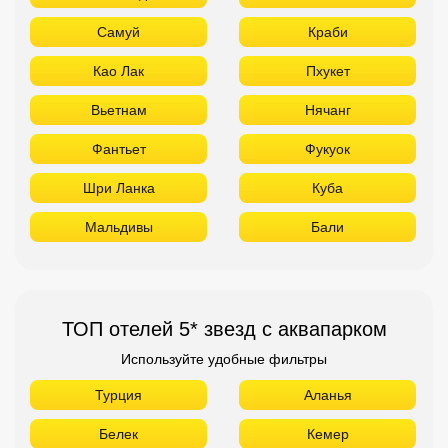
Самуй
Краби
Као Лак
Пхукет
Вьетнам
Нячанг
Фантьет
Фукуок
Шри Ланка
Куба
Мальдивы
Бали
ТОП отелей 5* звезд с аквапарком
Используйте удобные фильтры
Турция
Аланья
Белек
Кемер