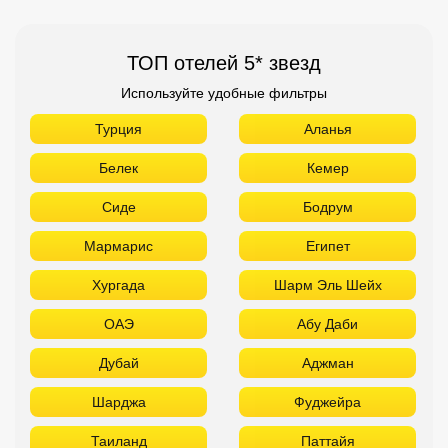
ТОП отелей 5* звезд
Используйте удобные фильтры
Турция
Аланья
Белек
Кемер
Сиде
Бодрум
Мармарис
Египет
Хургада
Шарм Эль Шейх
ОАЭ
Абу Даби
Дубай
Аджман
Шарджа
Фуджейра
Таиланд
Паттайя