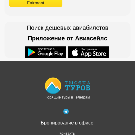
Fairmont
Поиск дешевых авиабилетов
Приложение от Авиасейлс
Доступно в
Загрузите в
Горящие туры в Телеграм
Бронирование в офисе:
Контакты