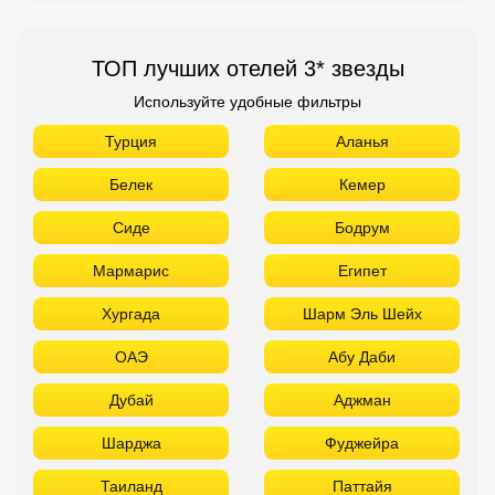
ТОП лучших отелей 3* звезды
Используйте удобные фильтры
Турция
Аланья
Белек
Кемер
Сиде
Бодрум
Мармарис
Египет
Хургада
Шарм Эль Шейх
ОАЭ
Абу Даби
Дубай
Аджман
Шарджа
Фуджейра
Таиланд
Паттайя