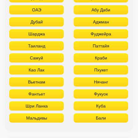
ОАЭ
Абу Даби
Дубай
Аджман
Шарджа
Фуджейра
Таиланд
Паттайя
Самуй
Краби
Као Лак
Пхукет
Вьетнам
Нячанг
Фантьет
Фукуок
Шри Ланка
Куба
Мальдивы
Бали