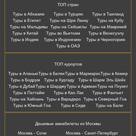
ТОП стран
Туры в Абхазию
Туры в Турцию
Туры в Таиланд
Туры в Египет
Туры на Шри Ланку
Туры на Кубу
Туры на Мальдивы
Туры на Сейшелы
Туры на Маврикий
Туры в Китай
Туры во Вьетнам
Туры в Венесуэлу
Туры в Индию
Туры в Индонезию
Туры в Черногорию
Туры в ОАЭ
ТОП курортов
Туры в Аланью
Туры в Белек
Туры в Мармарис
Туры в Кемер
Туры в Бодрум
Туры в Хургаду
Туры в Шарм Эль Шейх
Туры в Дубай
Туры в Шарджу
Туры в Аджман
Туры на Пхукет
Туры в Паттайю
Туры в Као Лак
Туры в Фантьет
Туры на Хайнань
Туры в Варадеро
Туры в Северный Гоа
Туры в Южный Гоа
Туры в Сиде
Туры на Бали
Дешевые авиабилеты из Москвы
Москва - Сочи
Москва - Санкт-Петербург