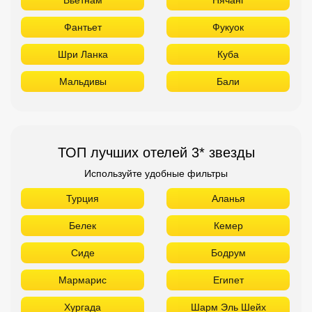
Фантьет
Фукуок
Шри Ланка
Куба
Мальдивы
Бали
ТОП лучших отелей 3* звезды
Используйте удобные фильтры
Турция
Аланья
Белек
Кемер
Сиде
Бодрум
Мармарис
Египет
Хургада
Шарм Эль Шейх