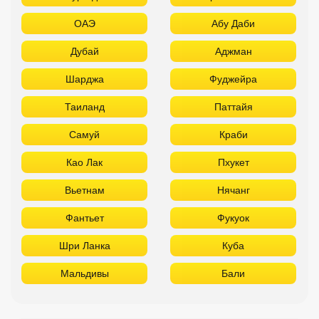
ОАЭ
Абу Даби
Дубай
Аджман
Шарджа
Фуджейра
Таиланд
Паттайя
Самуй
Краби
Као Лак
Пхукет
Вьетнам
Нячанг
Фантьет
Фукуок
Шри Ланка
Куба
Мальдивы
Бали