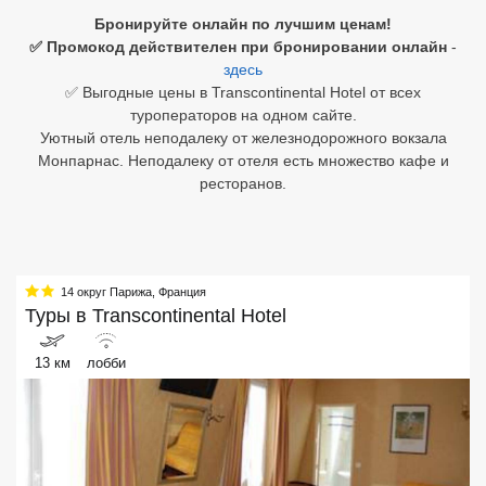
Бронируйте онлайн по лучшим ценам!
Египет
✅ Промокод действителен при бронировании онлайн
-
здесь
Куба
✅ Выгодные цены в Transcontinental Hotel от всех
туроператоров на одном сайте.
Шри Ланка
Уютный отель неподалеку от железнодорожного вокзала
Монпарнас. Неподалеку от отеля есть множество кафе и
Бали
ресторанов.
Вьетнам
Хайнань
14 округ Парижа
,
Франция
Северный Гоа
Туры в
Transcontinental Hotel
Южный Гоа
13 км
лобби
Занзибар
Абхазия
Большой Сочи