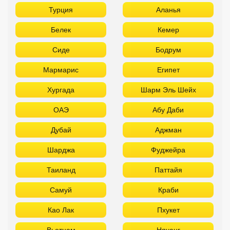
Турция
Аланья
Белек
Кемер
Сиде
Бодрум
Мармарис
Египет
Хургада
Шарм Эль Шейх
ОАЭ
Абу Даби
Дубай
Аджман
Шарджа
Фуджейра
Таиланд
Паттайя
Самуй
Краби
Као Лак
Пхукет
Вьетнам
Нячанг