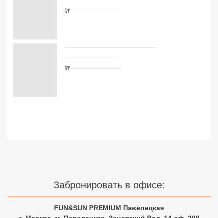
Сетевые отели Турции
Сетевые отели Египта
Сетевые отели ОАЭ
Сетевые отели Таиланда
Сетевые отели Шри Ланки
Сетевые отели Вьетнама
Сетевые отели Мальдив
Сетевые отели Бали
Забронировать в офисе:
Сетевые отели Сейшел
FUN&SUN PREMIUM Павелецкая
Сетевые отели Маврикия