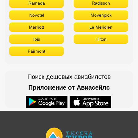
Ramada
Radisson
Novotel
Movenpick
Marriott
Le Meridien
Ibis
Hilton
Fairmont
Поиск дешевых авиабилетов
Приложение от Авиасейлс
Доступно в
Загрузите в