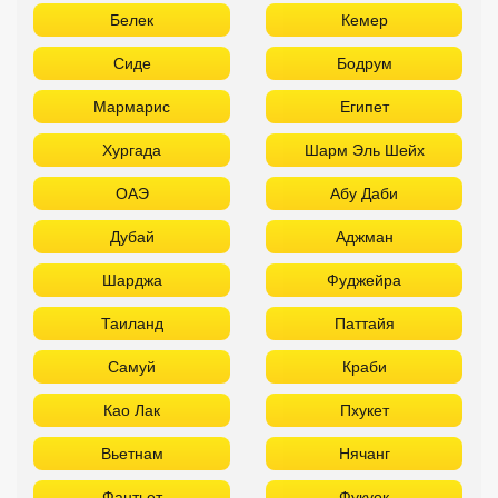
Белек
Кемер
Сиде
Бодрум
Мармарис
Египет
Хургада
Шарм Эль Шейх
ОАЭ
Абу Даби
Дубай
Аджман
Шарджа
Фуджейра
Таиланд
Паттайя
Самуй
Краби
Као Лак
Пхукет
Вьетнам
Нячанг
Фантьет
Фукуок