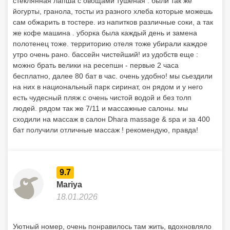
стеклянная лапша с овощами тушеная . были так же
йогурты, гранола, тосты из разного хлеба которые можешь
сам обжарить в тостере. из напитков различные соки, а так
же кофе машина . уборка была каждый день и замена
полотенец тоже. территорию отеля тоже убирали каждое
утро очень рано. бассейн чистейший! из удобств еще :
можно брать велики на ресепшн - первые 2 часа
бесплатно, далее 80 бат в час. очень удобно! мы сьездили
на них в национальный парк сиринат, он рядом и у него
есть чудесный пляж с очень чистой водой и без толп
людей. рядом так же 7/11 и массажные салоны. мы
сходили на массаж в салон Dhara massage & spa и за 400
бат получили отличные массаж ! рекомендую, правда!
9.7
Mariya
18.01.2026
Уютный номер, очень понравилось там жить, вдохновляло