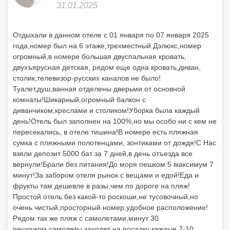
31.01.2025
Отдыхали в данном отеле с 01 января по 07 января 2025
года,номер был на 6 этаже,трехместный Дэлюкс,номер
огромный,в номере большая двуспальная кровать,
двухъярусная детская, рядом еще одна кровать,диван,
столик,телевизор-русских каналов не было!
Туалет,душ,ванная отделены дверьми от основной
комнаты!Шикарный,огромный балкон с
диванчиком,креслами и столиком!Уборка была каждый
день!Отель был заполнен на 100%,но мы особо ни с кем не
пересекались, в отеле тишина!В номере есть пляжная
сумка с пляжными полотенцами, зонтиками от дождя!С Нас
взяли депозит 5000 бат за 7 дней,в день отъезда все
вернули!Брали без питания!До моря пешком 5 максимум 7
минут!За забором отеля рынок с вещами и едой!Еда и
фрукты там дешевле в разы,чем по дороге на пляж!
Простой отель без какой-то роскоши,не тусовочный,но
очень чистый,просторный номер,удобное расположение!
Рядом так же пляж с самолетами,минут 30
пешочком,самолеты заходят на посадку каждые 7-10