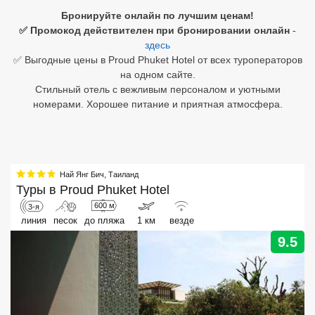
Бронируйте онлайн по лучшим ценам!
Египет
✅ Промокод действителен при бронировании онлайн
-
здесь
Куба
✅ Выгодные цены в Proud Phuket Hotel от всех туроператоров
на одном сайте.
Шри Ланка
Стильный отель с вежливым персоналом и уютными
номерами. Хорошее питание и приятная атмосфера.
Бали
Вьетнам
Хайнань
Най Янг Бич
,
Таиланд
Туры в
Proud Phuket Hotel
Северный Гоа
600 м
3-я
линия
песок
до пляжа
1 км
везде
Южный Гоа
9.5
Занзибар
Абхазия
Большой Сочи