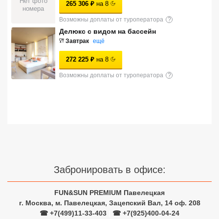
Нет фото
265 306
₽
на
8
номера
Сетевые отели Турции
Возможны доплаты от туроператора
?
Сетевые отели Египта
Делюкс с видом на бассейн
Завтрак
ещё
Сетевые отели ОАЭ
272 225
₽
на
8
Сетевые отели Таиланда
Возможны доплаты от туроператора
?
Сетевые отели Шри Ланки
Сетевые отели Вьетнама
Сетевые отели Мальдив
Забронировать в офисе:
Сетевые отели Бали
FUN&SUN PREMIUM Павелецкая
Сетевые отели Сейшел
г. Москва, м. Павелецкая, Зацепский Вал, 14 оф. 208
☎ +7(499)11-33-403
|
☎ +7(925)400-04-24
Сетевые отели Маврикия