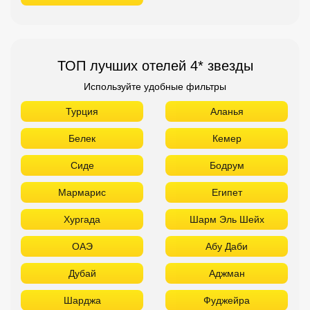
ТОП лучших отелей 4* звезды
Используйте удобные фильтры
Турция
Аланья
Белек
Кемер
Сиде
Бодрум
Мармарис
Египет
Хургада
Шарм Эль Шейх
ОАЭ
Абу Даби
Дубай
Аджман
Шарджа
Фуджейра