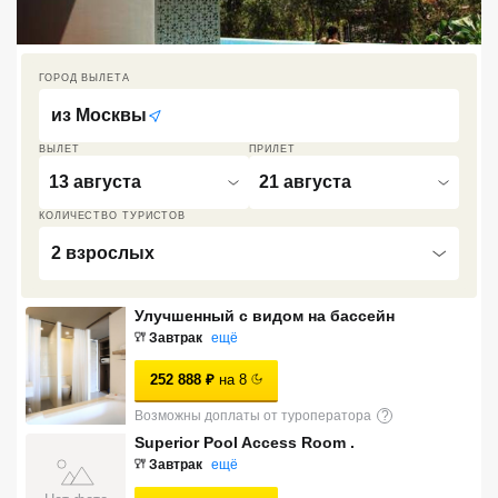
Кав Мин Воды
Экскурсионные туры
ГОРОД ВЫЛЕТА
из
Москвы
VIP отели 5 звезд
ВЫЛЕТ
ПРИЛЕТ
ТОП 10 лучших отелей 5*
13 августа
21 августа
КОЛИЧЕСТВО ТУРИСТОВ
ТОП 10 недорогих отелей
2 взрослых
5*
Лучшие отели 4* звезды
Улучшенный с видом на бассейн
Завтрак
ещё
Недорогие отели 4*
звезды
252 888
₽
на
8
Лучшие отели 3* звезды
Возможны доплаты от туроператора
?
Superior Pool Access Room .
Недорогие отели 3*
Завтрак
ещё
звезды