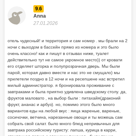
9.6
Anna
27.01.2026
отель чудесный! и территория и сам номер . мы брали на 2
ночи с выходом в бассейн прямо из номера и это было
очень классно! как и пишут в отзывах ниже, туалет
действительно тут не самое укромное место)) от кровати
его отделяет шторка и полупрозрачная дверь. Мы были
парой, которая давно вместе и нас это не смущало) мы
прилетели поздно в 12 ночи и на ресепшене нас встретил
милый администратор. я бронировала проживание с
завтраками и была приятно удивлена шведскому столу. да,
фруктов маловато , на выбор были : питахайя(драконий
фрукт, ананас и арбуз). но, помимо этого было много
вариантов еды на любой вкус : яица жареные, вареные,
сосичочки, ветчина, нарезанные овощи и ты можешь сам
собрать свой салат. было много блюд непривычных для
завтрака российскому туристу: лапша, курица в карри,