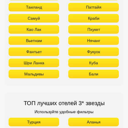
Таиланд
Паттайя
Самуй
Краби
Као Лак
Пхукет
Вьетнам
Нячанг
Фантьет
Фукуок
Шри Ланка
Куба
Мальдивы
Бали
ТОП лучших отелей 3* звезды
Используйте удобные фильтры
Турция
Аланья