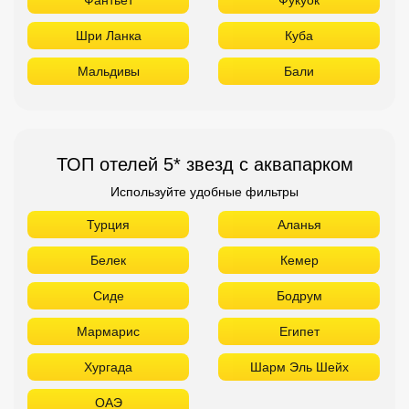
Шри Ланка
Куба
Мальдивы
Бали
ТОП отелей 5* звезд с аквапарком
Используйте удобные фильтры
Турция
Аланья
Белек
Кемер
Сиде
Бодрум
Мармарис
Египет
Хургада
Шарм Эль Шейх
ОАЭ