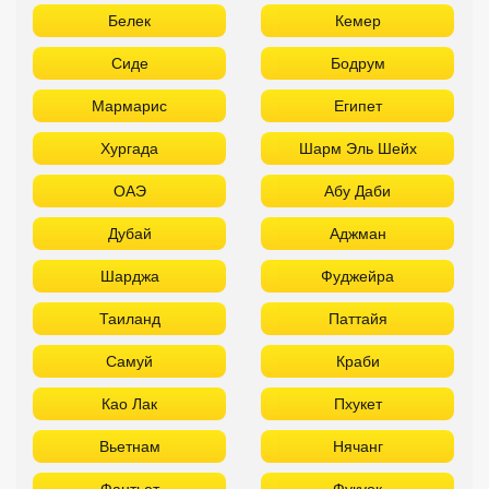
Белек
Кемер
Сиде
Бодрум
Мармарис
Египет
Хургада
Шарм Эль Шейх
ОАЭ
Абу Даби
Дубай
Аджман
Шарджа
Фуджейра
Таиланд
Паттайя
Самуй
Краби
Као Лак
Пхукет
Вьетнам
Нячанг
Фантьет
Фукуок