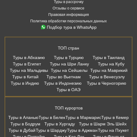
Туры в рассрочку
Отзывы о сервисе
Правовая информация
Политика обработки персональных данных
Подбор тура в WhatsApp
ТОП стран
Туры в Абхазию
Туры в Турцию
Туры в Таиланд
Туры в Египет
Туры на Шри Ланку
Туры на Кубу
Туры на Мальдивы
Туры на Сейшелы
Туры на Маврикий
Туры в Китай
Туры во Вьетнам
Туры в Венесуэлу
Туры в Индию
Туры в Индонезию
Туры в Черногорию
Туры в ОАЭ
ТОП курортов
Туры в Аланью
Туры в Белек
Туры в Мармарис
Туры в Кемер
Туры в Бодрум
Туры в Хургаду
Туры в Шарм Эль Шейх
Туры в Дубай
Туры в Шарджу
Туры в Аджман
Туры на Пхукет
Туры в Паттайю
Туры в Као Лак
Туры в Фантьет