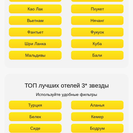
Као Лак
Пхукет
Вьетнам
Нячанг
Фантьет
Фукуок
Шри Ланка
Куба
Мальдивы
Бали
ТОП лучших отелей 3* звезды
Используйте удобные фильтры
Турция
Аланья
Белек
Кемер
Сиде
Бодрум