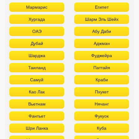
Мармарис
Египет
Хургада
Шарм Эль Шейх
ОАЭ
Абу Даби
Дубай
Аджман
Шарджа
Фуджейра
Таиланд
Паттайя
Самуй
Краби
Као Лак
Пхукет
Вьетнам
Нячанг
Фантьет
Фукуок
Шри Ланка
Куба