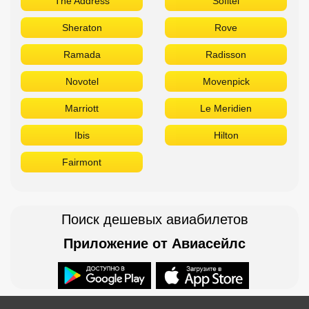
The Address
Sofitel
Sheraton
Rove
Ramada
Radisson
Novotel
Movenpick
Marriott
Le Meridien
Ibis
Hilton
Fairmont
Поиск дешевых авиабилетов
Приложение от Авиасейлс
Доступно в
Загрузите в