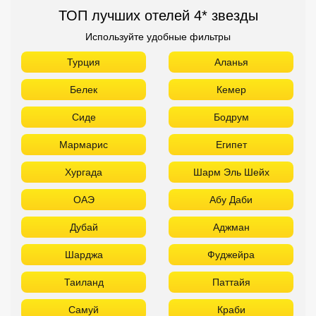
ТОП лучших отелей 4* звезды
Используйте удобные фильтры
Турция
Аланья
Белек
Кемер
Сиде
Бодрум
Мармарис
Египет
Хургада
Шарм Эль Шейх
ОАЭ
Абу Даби
Дубай
Аджман
Шарджа
Фуджейра
Таиланд
Паттайя
Самуй
Краби