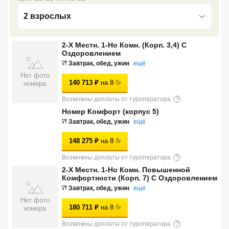
Сетевые отели Турции
2 взрослых
Сетевые отели Египта
2-Х Местн. 1-Но Комн. (Корп. 3,4) С
Сетевые отели ОАЭ
Оздоровлением
Завтрак, обед, ужин
ещё
Сетевые отели Таиланда
Нет фото
140 713
₽
на
8
номера
Возможны доплаты от туроператора
?
Сетевые отели Шри Ланки
Номер Комфорт (корпус 5)
Завтрак, обед, ужин
ещё
Сетевые отели Вьетнама
148 275
₽
на
8
Возможны доплаты от туроператора
?
Сетевые отели Мальдив
2-Х Местн. 1-Но Комн. Повышенной
Комфортности (Корп. 7) С Оздоровлением
Сетевые отели Бали
Завтрак, обед, ужин
ещё
Нет фото
Сетевые отели Сейшел
180 711
₽
на
8
номера
Возможны доплаты от туроператора
?
Сетевые отели Маврикия