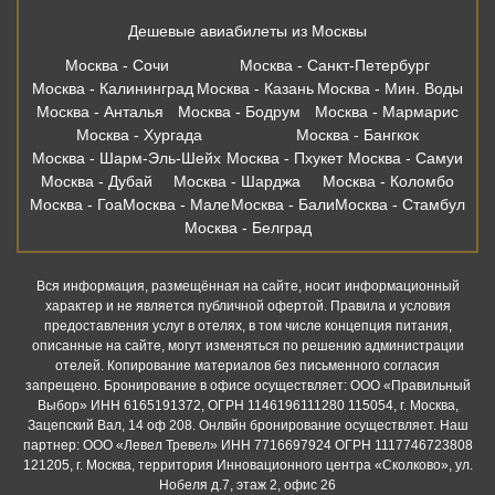
Дешевые авиабилеты из Москвы
Москва - Сочи
Москва - Санкт-Петербург
Москва - Калининград
Москва - Казань
Москва - Мин. Воды
Москва - Анталья
Москва - Бодрум
Москва - Мармарис
Москва - Хургада
Москва - Бангкок
Москва - Шарм-Эль-Шейх
Москва - Пхукет
Москва - Самуи
Москва - Дубай
Москва - Шарджа
Москва - Коломбо
Москва - Гоа
Москва - Мале
Москва - Бали
Москва - Стамбул
Москва - Белград
Вся информация, размещённая на сайте, носит информационный
характер и не является публичной офертой. Правила и условия
предоставления услуг в отелях, в том числе концепция питания,
описанные на сайте, могут изменяться по решению администрации
отелей. Копирование материалов без письменного согласия
запрещено. Бронирование в офисе осуществляет: ООО «Правильный
Выбор» ИНН 6165191372, ОГРН 1146196111280 115054, г. Москва,
Зацепский Вал, 14 оф 208. Онлвйн бронирование осуществляет. Наш
партнер: ООО «Левел Тревел» ИНН 7716697924 ОГРН 1117746723808
121205, г. Москва, территория Инновационного центра «Сколково», ул.
Нобеля д.7, этаж 2, офис 26