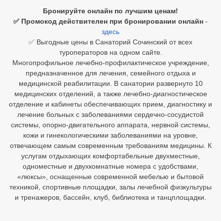
Бронируйте онлайн по лучшим ценам!
Египет
✅ Промокод действителен при бронировании онлайн
-
здесь
Куба
✅ Выгодные цены в Санаторий Сочинский от всех
туроператоров на одном сайте.
Шри Ланка
Многопрофильное лечебно-профилактическое учреждение,
предназначенное для лечения, семейного отдыха и
Бали
медицинской реабилитации. В санатории развернуто 10
медицинских отделений, а также лечебно-диагностическое
Вьетнам
отделение и кабинеты обеспечивающих прием, диагностику и
лечение больных с заболеваниями сердечно-сосудистой
Хайнань
системы, опорно-двигательного аппарата, нервной системы,
кожи и гинекологическими заболеваниями на уровне,
Северный Гоа
отвечающем самым современным требованиям медицины. К
услугам отдыхающих комфортабельные двухместные,
Южный Гоа
одноместные и двухкомнатные номера с удобствами,
Занзибар
«люксы», оснащенные современной мебелью и бытовой
техникой, спортивные площадки, залы лечебной физкультуры
Абхазия
и тренажеров, бассейн, клуб, библиотека и танцплощадки.
Большой Сочи