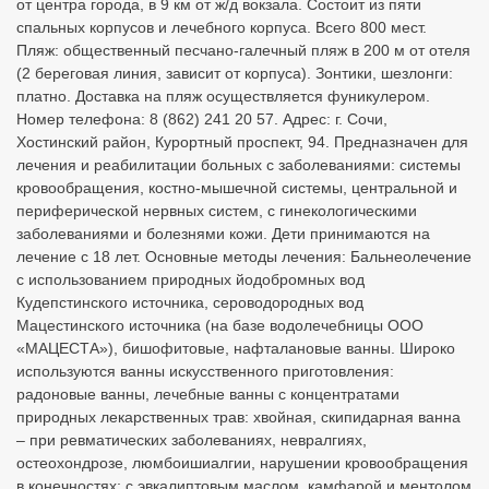
от центра города, в 9 км от ж/д вокзала. Состоит из пяти
спальных корпусов и лечебного корпуса. Всего 800 мест.
Пляж: общественный песчано-галечный пляж в 200 м от отеля
(2 береговая линия, зависит от корпуса). Зонтики, шезлонги:
платно. Доставка на пляж осуществляется фуникулером.
Номер телефона: 8 (862) 241 20 57. Адрес: г. Сочи,
Хостинский район, Курортный проспект, 94. Предназначен для
лечения и реабилитации больных с заболеваниями: системы
кровообращения, костно-мышечной системы, центральной и
периферической нервных систем, с гинекологическими
заболеваниями и болезнями кожи. Дети принимаются на
лечение с 18 лет. Основные методы лечения: Бальнеолечение
с использованием природных йодобромных вод
Кудепстинского источника, сероводородных вод
Мацестинского источника (на базе водолечебницы ООО
«МАЦЕСТА»), бишофитовые, нафталановые ванны. Широко
используются ванны искусственного приготовления:
радоновые ванны, лечебные ванны с концентратами
природных лекарственных трав: хвойная, скипидарная ванна
– при ревматических заболеваниях, невралгиях,
остеохондрозе, люмбоишиалгии, нарушении кровообращения
в конечностях; с эвкалиптовым маслом, камфарой и ментолом