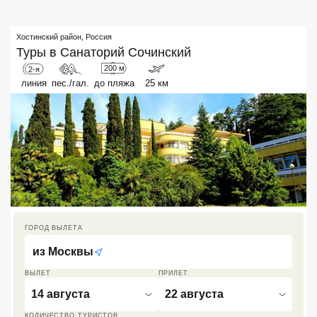
Кав Мин Воды
Хостинский район
,
Россия
Экскурсионные туры
Туры в
Санаторий Сочинский
200 м
2-я
VIP отели 5 звезд
линия
пес./гал.
до пляжа
25 км
ТОП 10 лучших отелей 5*
ТОП 10 недорогих отелей
5*
Лучшие отели 4* звезды
Недорогие отели 4*
ГОРОД ВЫЛЕТА
звезды
из
Москвы
Лучшие отели 3* звезды
ВЫЛЕТ
ПРИЛЕТ
Недорогие отели 3*
14 августа
22 августа
звезды
КОЛИЧЕСТВО ТУРИСТОВ