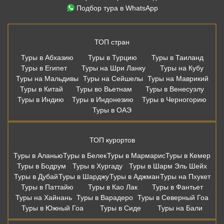
Подбор тура в WhatsApp
ТОП стран
Туры в Абхазию
Туры в Турцию
Туры в Таиланд
Туры в Египет
Туры на Шри Ланку
Туры на Кубу
Туры на Мальдивы
Туры на Сейшелы
Туры на Маврикий
Туры в Китай
Туры во Вьетнам
Туры в Венесуэлу
Туры в Индию
Туры в Индонезию
Туры в Черногорию
Туры в ОАЭ
ТОП курортов
Туры в Аланью
Туры в Белек
Туры в Мармарис
Туры в Кемер
Туры в Бодрум
Туры в Хургаду
Туры в Шарм Эль Шейх
Туры в Дубай
Туры в Шарджу
Туры в Аджман
Туры на Пхукет
Туры в Паттайю
Туры в Као Лак
Туры в Фантьет
Туры на Хайнань
Туры в Варадеро
Туры в Северный Гоа
Туры в Южный Гоа
Туры в Сиде
Туры на Бали