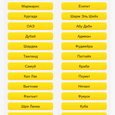
Мармарис
Египет
Хургада
Шарм Эль Шейх
ОАЭ
Абу Даби
Дубай
Аджман
Шарджа
Фуджейра
Таиланд
Паттайя
Самуй
Краби
Као Лак
Пхукет
Вьетнам
Нячанг
Фантьет
Фукуок
Шри Ланка
Куба