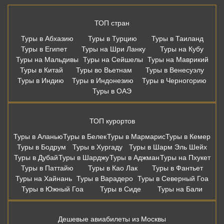
ТОП стран
Туры в Абхазию
Туры в Турцию
Туры в Таиланд
Туры в Египет
Туры на Шри Ланку
Туры на Кубу
Туры на Мальдивы
Туры на Сейшелы
Туры на Маврикий
Туры в Китай
Туры во Вьетнам
Туры в Венесуэлу
Туры в Индию
Туры в Индонезию
Туры в Черногорию
Туры в ОАЭ
ТОП курортов
Туры в Аланью
Туры в Белек
Туры в Мармарис
Туры в Кемер
Туры в Бодрум
Туры в Хургаду
Туры в Шарм Эль Шейх
Туры в Дубай
Туры в Шарджу
Туры в Аджман
Туры на Пхукет
Туры в Паттайю
Туры в Као Лак
Туры в Фантьет
Туры на Хайнань
Туры в Варадеро
Туры в Северный Гоа
Туры в Южный Гоа
Туры в Сиде
Туры на Бали
Дешевые авиабилеты из Москвы