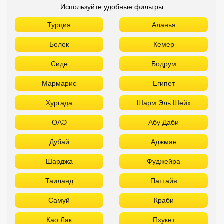
Используйте удобные фильтры
Турция
Аланья
Белек
Кемер
Сиде
Бодрум
Мармарис
Египет
Хургада
Шарм Эль Шейх
ОАЭ
Абу Даби
Дубай
Аджман
Шарджа
Фуджейра
Таиланд
Паттайя
Самуй
Краби
Као Лак
Пхукет