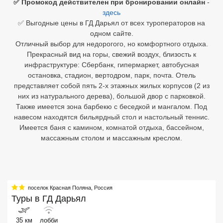
✅ Промокод действителен при бронировании онлайн
-
здесь
Египет
✅ Выгодные цены в ГД Дарьял от всех туроператоров на
одном сайте.
Куба
Отличный выбор для недорогого, но комфортного отдыха.
Прекрасный вид на горы, свежий воздух, близость к
Шри Ланка
инфраструктуре: Сбербанк, гипермаркет, автобусная
остановка, стадион, вертодром, парк, почта. Отель
Бали
представляет собой пять 2-х этажных жилых корпусов (2 из
них из натурального дерева), большой двор с парковкой.
Вьетнам
Также имеется зона барбекю с беседкой и мангалом. Под
навесом находятся бильярдный стол и настольный теннис.
Хайнань
Имеется баня с камином, комнатой отдыха, бассейном,
Северный Гоа
массажным столом и массажным креслом.
Южный Гоа
Занзибар
поселок Красная Поляна
,
Россия
Туры в
Абхазия
ГД Дарьял
Большой Сочи
35 км
лобби