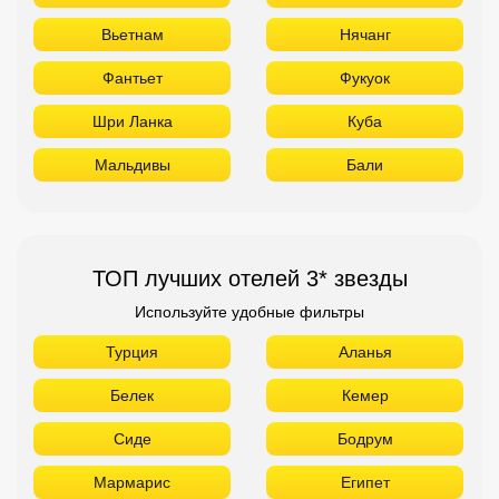
Вьетнам
Нячанг
Фантьет
Фукуок
Шри Ланка
Куба
Мальдивы
Бали
ТОП лучших отелей 3* звезды
Используйте удобные фильтры
Турция
Аланья
Белек
Кемер
Сиде
Бодрум
Мармарис
Египет