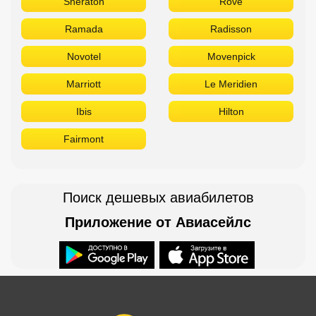
Sheraton
Rove
Ramada
Radisson
Novotel
Movenpick
Marriott
Le Meridien
Ibis
Hilton
Fairmont
Поиск дешевых авиабилетов
Приложение от Авиасейлс
Доступно в
Загрузите в