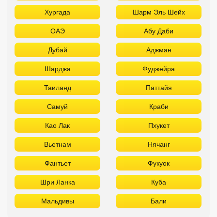
Хургада
Шарм Эль Шейх
ОАЭ
Абу Даби
Дубай
Аджман
Шарджа
Фуджейра
Таиланд
Паттайя
Самуй
Краби
Као Лак
Пхукет
Вьетнам
Нячанг
Фантьет
Фукуок
Шри Ланка
Куба
Мальдивы
Бали