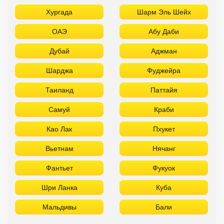
Хургада
Шарм Эль Шейх
ОАЭ
Абу Даби
Дубай
Аджман
Шарджа
Фуджейра
Таиланд
Паттайя
Самуй
Краби
Као Лак
Пхукет
Вьетнам
Нячанг
Фантьет
Фукуок
Шри Ланка
Куба
Мальдивы
Бали