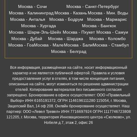
Москва - Сочи
Москва - Санкт-Петербург
Москва - Калининград
Москва - Казань
Москва - Мин. Воды
Москва - Анталья
Москва - Бодрум
Москва - Мармарис
Москва - Хургада
Москва - Бангкок
Москва - Шарм-Эль-Шейх
Москва - Пхукет
Москва - Самуи
Москва - Дубай
Москва - Шарджа
Москва - Коломбо
Москва - Гоа
Москва - Мале
Москва - Бали
Москва - Стамбул
Москва - Белград
Вся информация, размещённая на сайте, носит информационный
характер и не является публичной офертой. Правила и условия
предоставления услуг в отелях, в том числе концепция питания,
описанные на сайте, могут изменяться по решению администрации
отелей. Копирование материалов без письменного согласия
запрещено. Бронирование в офисе осуществляет: ООО «Правильный
Выбор» ИНН 6165191372, ОГРН 1146196111280 115054, г. Москва,
Зацепский Вал, 14 оф 208. Онлвйн бронирование осуществляет. Наш
партнер: ООО «Левел Тревел» ИНН 7716697924 ОГРН 1117746723808
121205, г. Москва, территория Инновационного центра «Сколково», ул.
Нобеля д.7, этаж 2, офис 26