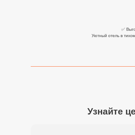
Египет
Куба
✅ Выго
Шри Ланка
Уютный отель в тихо
Бали
Вьетнам
Хайнань
Северный Гоа
Южный Гоа
Занзибар
Узнайте ц
Абхазия
Большой Сочи