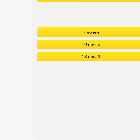
Сетевые отели Турции
Сетевые отели Египта
Сетевые отели ОАЭ
7 ночей
Сетевые отели Таиланда
10 ночей
13 ночей
Сетевые отели Шри Ланки
Сетевые отели Вьетнама
Сетевые отели Мальдив
Сетевые отели Бали
Сетевые отели Сейшел
Сетевые отели Маврикия