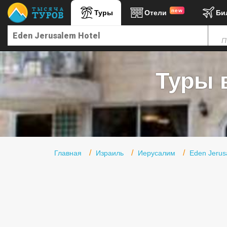
new
Туры
Отели
Би
Главная
П
Горящие туры
Туры в Турцию
Туры в
Туры в Египет
Туры в ОАЭ
Офис г. Москва
Помощь
Главная
Израиль
Иерусалим
Eden Jerus
Подборки отелей
Турция
Таиланд
ОАЭ