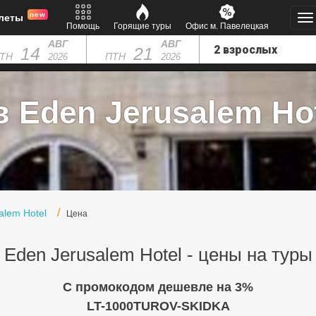
new
леты
Помощь
Горящие туры
Офис м. Павелецкая
АВГ
АВГ
14
21
ТН
ПТН
2026
2026
 Eden Jerusalem Hot
alem Hotel
Цена
Eden Jerusalem Hotel - цены на туры
C промокодом дешевле на 3%
LT-1000TUROV-SKIDKA