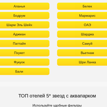
Аланья
Белек
Бодрум
Мармарис
Шарм Эль Шейх
ОАЭ
Аджман
Шарджа
Паттайя
Самуй
Пхукет
Вьетнам
Фукуок
Шри Ланка
Бали
ТОП отелей 5* звезд с аквапарком
Используйте удобные фильтры