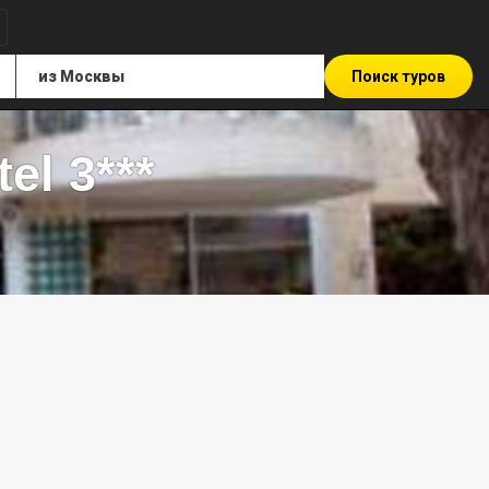
Поиск туров
el 3***