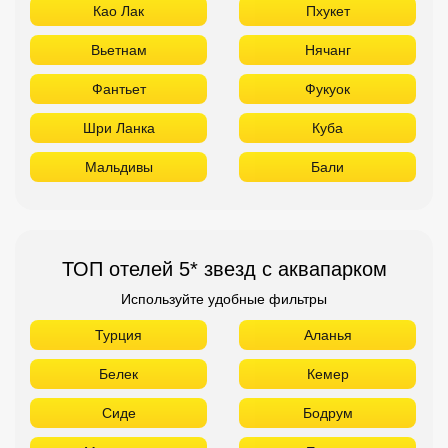
Као Лак
Пхукет
Вьетнам
Нячанг
Фантьет
Фукуок
Шри Ланка
Куба
Мальдивы
Бали
ТОП отелей 5* звезд с аквапарком
Используйте удобные фильтры
Турция
Аланья
Белек
Кемер
Сиде
Бодрум