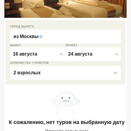
Кав Мин Воды
Экскурсионные туры
ГОРОД ВЫЛЕТА
VIP отели 5 звезд
из
Москвы
ТОП 10 лучших отелей 5*
ВЫЛЕТ
ПРИЛЕТ
16 августа
24 августа
ТОП 10 недорогих отелей
КОЛИЧЕСТВО ТУРИСТОВ
5*
2 взрослых
Лучшие отели 4* звезды
Недорогие отели 4*
звезды
Лучшие отели 3* звезды
Недорогие отели 3*
К сожалению, нет туров
на выбранную дату
звезды
Измените дату вылета