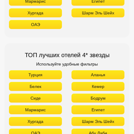
Мармарис
Египет
Хургада
Шарм Эль Шейх
ОАЭ
ТОП лучших отелей 4* звезды
Используйте удобные фильтры
Турция
Аланья
Белек
Кемер
Сиде
Бодрум
Мармарис
Египет
Хургада
Шарм Эль Шейх
ОАЭ
Абу Даби