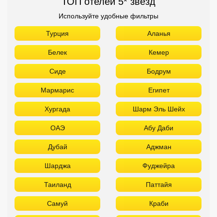
ТОП отелей 5* звезд
Используйте удобные фильтры
Турция
Аланья
Белек
Кемер
Сиде
Бодрум
Мармарис
Египет
Хургада
Шарм Эль Шейх
ОАЭ
Абу Даби
Дубай
Аджман
Шарджа
Фуджейра
Таиланд
Паттайя
Самуй
Краби