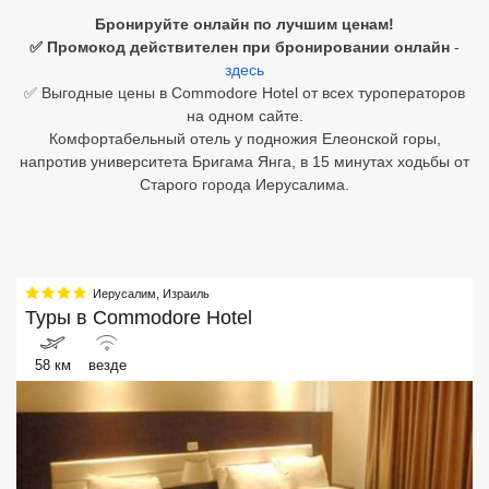
Бронируйте онлайн по лучшим ценам!
Египет
✅ Промокод действителен при бронировании онлайн
-
здесь
Куба
✅ Выгодные цены в Commodore Hotel от всех туроператоров
на одном сайте.
Шри Ланка
Комфортабельный отель у подножия Елеонской горы,
напротив университета Бригама Янга, в 15 минутах ходьбы от
Бали
Старого города Иерусалима.
Вьетнам
Хайнань
Иерусалим
,
Израиль
Северный Гоа
Туры в
Commodore Hotel
Южный Гоа
58 км
везде
Занзибар
Абхазия
Большой Сочи