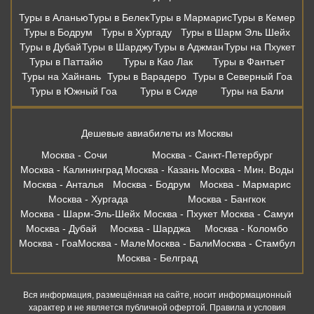
Туры в Аланью
Туры в Белек
Туры в Мармарис
Туры в Кемер
Туры в Бодрум
Туры в Хургаду
Туры в Шарм Эль Шейх
Туры в Дубай
Туры в Шарджу
Туры в Аджман
Туры на Пхукет
Туры в Паттайю
Туры в Као Лак
Туры в Фантьет
Туры на Хайнань
Туры в Варадеро
Туры в Северный Гоа
Туры в Южный Гоа
Туры в Сиде
Туры на Бали
Дешевые авиабилеты из Москвы
Москва - Сочи
Москва - Санкт-Петербург
Москва - Калининград
Москва - Казань
Москва - Мин. Воды
Москва - Анталья
Москва - Бодрум
Москва - Мармарис
Москва - Хургада
Москва - Бангкок
Москва - Шарм-Эль-Шейх
Москва - Пхукет
Москва - Самуи
Москва - Дубай
Москва - Шарджа
Москва - Коломбо
Москва - Гоа
Москва - Мале
Москва - Бали
Москва - Стамбул
Москва - Белград
Вся информация, размещённая на сайте, носит информационный
характер и не является публичной офертой. Правила и условия