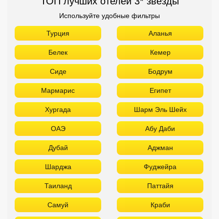
ТОП лучших отелей 3* звезды
Используйте удобные фильтры
Турция
Аланья
Белек
Кемер
Сиде
Бодрум
Мармарис
Египет
Хургада
Шарм Эль Шейх
ОАЭ
Абу Даби
Дубай
Аджман
Шарджа
Фуджейра
Таиланд
Паттайя
Самуй
Краби