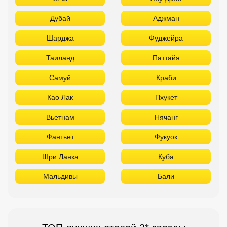
Дубай
Аджман
Шарджа
Фуджейра
Таиланд
Паттайя
Самуй
Краби
Као Лак
Пхукет
Вьетнам
Нячанг
Фантьет
Фукуок
Шри Ланка
Куба
Мальдивы
Бали