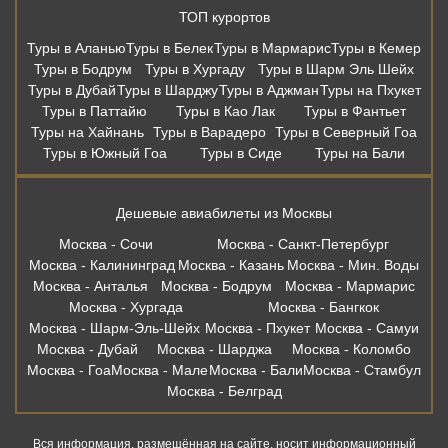
ТОП курортов
Туры в Аланью
Туры в Белек
Туры в Мармарис
Туры в Кемер
Туры в Бодрум
Туры в Хургаду
Туры в Шарм Эль Шейх
Туры в Дубай
Туры в Шарджу
Туры в Аджман
Туры на Пхукет
Туры в Паттайю
Туры в Као Лак
Туры в Фантьет
Туры на Хайнань
Туры в Варадеро
Туры в Северный Гоа
Туры в Южный Гоа
Туры в Сиде
Туры на Бали
Дешевые авиабилеты из Москвы
Москва - Сочи
Москва - Санкт-Петербург
Москва - Калининград
Москва - Казань
Москва - Мин. Воды
Москва - Анталья
Москва - Бодрум
Москва - Мармарис
Москва - Хургада
Москва - Бангкок
Москва - Шарм-Эль-Шейх
Москва - Пхукет
Москва - Самуи
Москва - Дубай
Москва - Шарджа
Москва - Коломбо
Москва - Гоа
Москва - Мале
Москва - Бали
Москва - Стамбул
Москва - Белград
Вся информация, размещённая на сайте, носит информационный