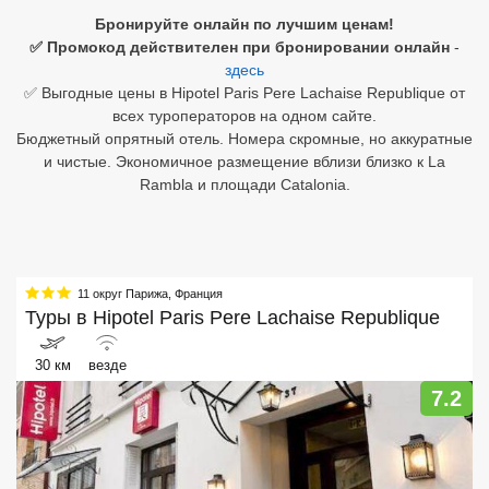
Бронируйте онлайн по лучшим ценам!
Египет
✅ Промокод действителен при бронировании онлайн
-
здесь
Куба
✅ Выгодные цены в Hipotel Paris Pere Lachaise Republique от
всех туроператоров на одном сайте.
Шри Ланка
Бюджетный опрятный отель. Номера скромные, но аккуратные
и чистые. Экономичное размещение вблизи близко к La
Бали
Rambla и площади Catalonia.
Вьетнам
Хайнань
11 округ Парижа
,
Франция
Северный Гоа
Туры в
Hipotel Paris Pere Lachaise Republique
Южный Гоа
30 км
везде
Занзибар
7.2
Абхазия
Большой Сочи