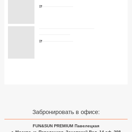
Сетевые отели Турции
Сетевые отели Египта
Сетевые отели ОАЭ
Сетевые отели Таиланда
Сетевые отели Шри Ланки
Сетевые отели Вьетнама
Сетевые отели Мальдив
Сетевые отели Бали
Забронировать в офисе:
Сетевые отели Сейшел
FUN&SUN PREMIUM Павелецкая
Сетевые отели Маврикия