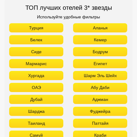
ТОП лучших отелей 3* звезды
Используйте удобные фильтры
Турция
Аланья
Белек
Кемер
Сиде
Бодрум
Мармарис
Египет
Хургада
Шарм Эль Шейх
ОАЭ
Абу Даби
Дубай
Аджман
Шарджа
Фуджейра
Таиланд
Паттайя
Самуй
Краби