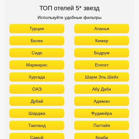
ТОП отелей 5* звезд
Используйте удобные фильтры
Турция
Аланья
Белек
Кемер
Сиде
Бодрум
Мармарис
Египет
Хургада
Шарм Эль Шейх
ОАЭ
Абу Даби
Дубай
Аджман
Шарджа
Фуджейра
Таиланд
Паттайя
Самуй
Краби