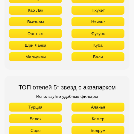
Као Лак
Пхукет
Вьетнам
Нячанг
Фантьет
Фукуок
Шри Ланка
Куба
Мальдивы
Бали
ТОП отелей 5* звезд с аквапарком
Используйте удобные фильтры
Турция
Аланья
Белек
Кемер
Сиде
Бодрум