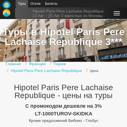
Туры
Отели
Билеты
Главная
Hipotel Paris Pere Lachaise Republique
13 Авг
-
20 Авг
2 взрослых
из Москвы
Горящие туры
Туры в Hipotel Paris Pere
Туры в Турцию
Lachaise Republique 3***
Туры в Египет
Туры в ОАЭ
Главная
Франция
Париж
Офис г. Москва
Hipotel Paris Pere Lachaise Republique
Цена
Помощь
Hipotel Paris Pere Lachaise
Подборки отелей
Republique - цены на туры
Турция
C промокодом дешевле на 3%
LT-1000TUROV-SKIDKA
Таиланд
Кроме предложений Библио - Глобус
ОАЭ