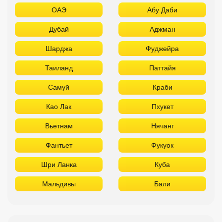
ОАЭ
Абу Даби
Дубай
Аджман
Шарджа
Фуджейра
Таиланд
Паттайя
Самуй
Краби
Као Лак
Пхукет
Вьетнам
Нячанг
Фантьет
Фукуок
Шри Ланка
Куба
Мальдивы
Бали