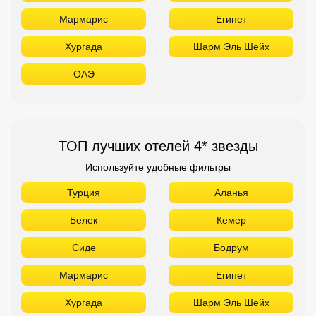
Мармарис
Египет
Хургада
Шарм Эль Шейх
ОАЭ
ТОП лучших отелей 4* звезды
Используйте удобные фильтры
Турция
Аланья
Белек
Кемер
Сиде
Бодрум
Мармарис
Египет
Хургада
Шарм Эль Шейх