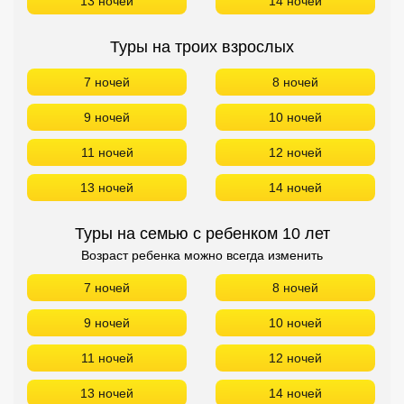
13 ночей
14 ночей
Сетевые отели Турции
Туры на троих взрослых
Сетевые отели Египта
7 ночей
8 ночей
Сетевые отели ОАЭ
9 ночей
10 ночей
Сетевые отели Таиланда
11 ночей
12 ночей
Сетевые отели Шри Ланки
13 ночей
14 ночей
Туры на семью с ребенком 10 лет
Сетевые отели Вьетнама
Возраст ребенка можно всегда изменить
7 ночей
8 ночей
Сетевые отели Мальдив
9 ночей
10 ночей
Сетевые отели Бали
11 ночей
12 ночей
Сетевые отели Сейшел
13 ночей
14 ночей
Сетевые отели Маврикия