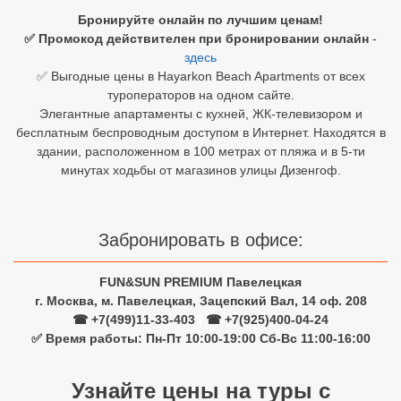
Бронируйте онлайн по лучшим ценам!
Египет
✅ Промокод действителен при бронировании онлайн
-
здесь
Куба
✅ Выгодные цены в Hayarkon Beach Apartments от всех
туроператоров на одном сайте.
Шри Ланка
Элегантные апартаменты с кухней, ЖК-телевизором и
бесплатным беспроводным доступом в Интернет. Находятся в
Бали
здании, расположенном в 100 метрах от пляжа и в 5-ти
минутах ходьбы от магазинов улицы Дизенгоф.
Вьетнам
Хайнань
Забронировать в офисе:
Северный Гоа
FUN&SUN PREMIUM Павелецкая
Южный Гоа
г. Москва, м. Павелецкая, Зацепский Вал, 14 оф. 208
Занзибар
☎ +7(499)11-33-403
|
☎ +7(925)400-04-24
✅ Время работы: Пн-Пт 10:00-19:00 Сб-Вс 11:00-16:00
Абхазия
Узнайте цены на туры с
Большой Сочи