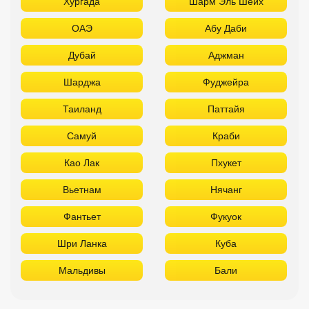
Хургада
Шарм Эль Шейх
ОАЭ
Абу Даби
Дубай
Аджман
Шарджа
Фуджейра
Таиланд
Паттайя
Самуй
Краби
Као Лак
Пхукет
Вьетнам
Нячанг
Фантьет
Фукуок
Шри Ланка
Куба
Мальдивы
Бали