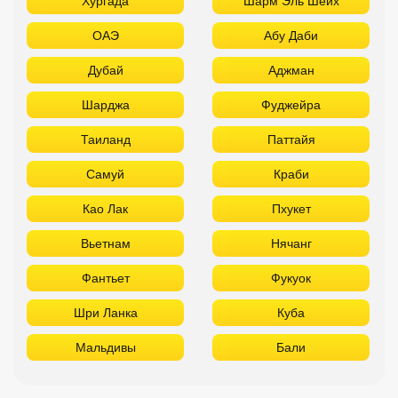
Хургада
Шарм Эль Шейх
ОАЭ
Абу Даби
Дубай
Аджман
Шарджа
Фуджейра
Таиланд
Паттайя
Самуй
Краби
Као Лак
Пхукет
Вьетнам
Нячанг
Фантьет
Фукуок
Шри Ланка
Куба
Мальдивы
Бали