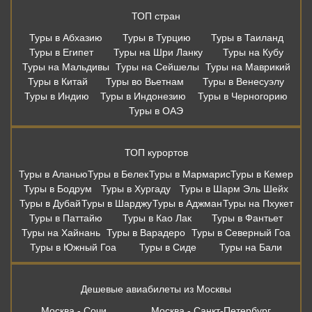
ТОП стран
Туры в Абхазию
Туры в Турцию
Туры в Таиланд
Туры в Египет
Туры на Шри Ланку
Туры на Кубу
Туры на Мальдивы
Туры на Сейшелы
Туры на Маврикий
Туры в Китай
Туры во Вьетнам
Туры в Венесуэлу
Туры в Индию
Туры в Индонезию
Туры в Черногорию
Туры в ОАЭ
ТОП курортов
Туры в Аланью
Туры в Белек
Туры в Мармарис
Туры в Кемер
Туры в Бодрум
Туры в Хургаду
Туры в Шарм Эль Шейх
Туры в Дубай
Туры в Шарджу
Туры в Аджман
Туры на Пхукет
Туры в Паттайю
Туры в Као Лак
Туры в Фантьет
Туры на Хайнань
Туры в Варадеро
Туры в Северный Гоа
Туры в Южный Гоа
Туры в Сиде
Туры на Бали
Дешевые авиабилеты из Москвы
Москва - Сочи
Москва - Санкт-Петербург