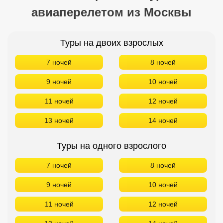
авиаперелетом из Москвы
Кав Мин Воды
Экскурсионные туры
Туры на двоих взрослых
VIP отели 5 звезд
7 ночей
8 ночей
ТОП 10 лучших отелей 5*
9 ночей
10 ночей
11 ночей
12 ночей
ТОП 10 недорогих отелей
5*
13 ночей
14 ночей
Лучшие отели 4* звезды
Туры на одного взрослого
Недорогие отели 4*
звезды
7 ночей
8 ночей
Лучшие отели 3* звезды
9 ночей
10 ночей
Недорогие отели 3*
11 ночей
12 ночей
звезды