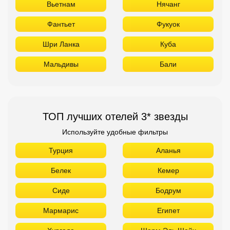
Вьетнам
Нячанг
Фантьет
Фукуок
Шри Ланка
Куба
Мальдивы
Бали
ТОП лучших отелей 3* звезды
Используйте удобные фильтры
Турция
Аланья
Белек
Кемер
Сиде
Бодрум
Мармарис
Египет