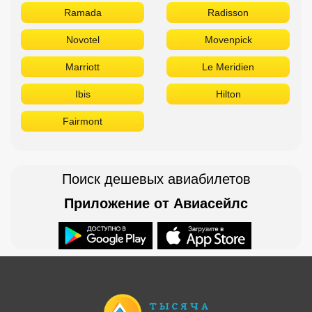
Ramada
Radisson
Novotel
Movenpick
Marriott
Le Meridien
Ibis
Hilton
Fairmont
Поиск дешевых авиабилетов
Приложение от Авиасейлс
Доступно в
Загрузите в