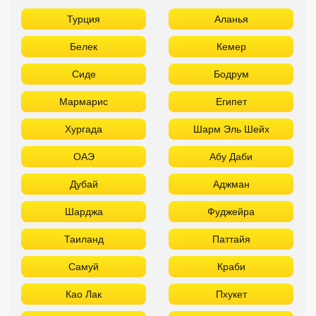
Турция
Аланья
Белек
Кемер
Сиде
Бодрум
Мармарис
Египет
Хургада
Шарм Эль Шейх
ОАЭ
Абу Даби
Дубай
Аджман
Шарджа
Фуджейра
Таиланд
Паттайя
Самуй
Краби
Као Лак
Пхукет