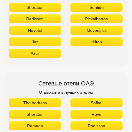
Сетевые отели ОАЭ
Отдыхайте в лучших отелях
The Address
Sofitel
Sheraton
Rove
Ramada
Radisson
Novotel
Movenpick
Marriott
Le Meridien
Ibis
Hilton
Fairmont