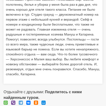
языковой барьер не помеха. Если вы хотите ненапряжного,
спокойного отдыха — вам сюда. Что-то более тусовочного
— Херсониссос и Малия ваш выбор. Вы любите комфорт и
новизну обстановки — выбирайте более дорогой отель. И,
резюмируя, отдых мне очень понравился. Спасибо, Мануш,
спасибо, Катарина.
Отдыхайте с друзьями:
Поделитесь с ними
найденным туром.
Об отеле Stalis Bay Studios &
Apartments 3***
Расположен: на острове Крит, в курортном поселке Сталис, в 4
км от Малия, в 25 км от центра г. Ираклион, в 22,5 км от
международного аэропорта «Н. Казандзакис» г. Ираклион.
Всего 23 номера. Пляж: общественный песчаный пляж в 300 м
от отеля (3 береговая линия). Зонтики, шезлонги: платно.