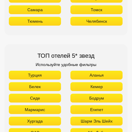
Используйте удобные фильтры
Турция
Аланья
Белек
Кемер
Сиде
Бодрум
Мармарис
Египет
Хургада
Шарм Эль Шейх
ОАЭ
Абу Даби
Дубай
Аджман
Шарджа
Фуджейра
Таиланд
Паттайя
Самуй
Краби