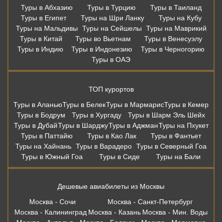
Туры в Аланью
Туры в Белек
Туры в Мармарис
Туры в Кемер
Туры в Бодрум
Туры в Хургаду
Туры в Шарм Эль Шейх
Туры в Дубай
Туры в Шарджу
Туры в Аджман
Туры на Пхукет
Туры в Паттайю
Туры в Као Лак
Туры в Фантьет
Туры на Хайнань
Туры в Варадеро
Туры в Северный Гоа
Туры в Южный Гоа
Туры в Сиде
Туры на Бали
Дешевые авиабилеты из Москвы
Москва - Сочи
Москва - Санкт-Петербург
Москва - Калининград
Москва - Казань
Москва - Мин. Воды
Москва - Анталья
Москва - Бодрум
Москва - Мармарис
Москва - Хургада
Москва - Бангкок
Москва - Шарм-Эль-Шейх
Москва - Пхукет
Москва - Самуи
Москва - Дубай
Москва - Шарджа
Москва - Коломбо
Москва - Гоа
Москва - Мале
Москва - Бали
Москва - Стамбул
Москва - Белград
Вся информация, размещённая на сайте, носит информационный
характер и не является публичной офертой. Правила и условия
предоставления услуг в отелях, в том числе концепция питания,