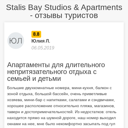
Апартаменты для длительного
непритязательного отдыха с
семьей и детьми
Большие двухкомнатные номера, мини-кухня, балкон с
зоной отдыха, большой бассейн, очень приветливые
хозяева, мини-бар с напитками, салатами и сэндвичами,
хорошее расположение относительно пляжа, магазинов,
таверн и достопримечательностей. Из недостатков: отель
находится прямо на шумной дороге, наш номер выходил
окнами на нее, мне было некомфортно засыпать под гул
машин. Душ — беда всего Крита, вода после принятия
душа по всему санузлу, нужно обязательно вытирать. Из
принадлежностей: есть жидкое мыло в ванной, на кухне
только посуда, моющих средств, губок или даже соли и
масла нет. В целом я могу рекомендовать отель для
семейного отдыха, есть возможность готовить еду на мини-
кухне прямо в номере. За свою стоимость вариант очень
хороший.