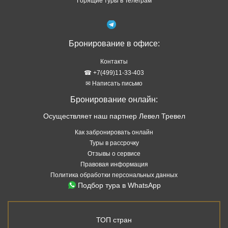
Осуществляет наш партнер Левел Тревел
Как забронировать онлайн
Туры в рассрочку
Отзывы о сервисе
Правовая информация
Политика обработки персональных данных
Подбор тура в WhatsApp
ТОП стран
Туры в Абхазию
Туры в Турцию
Туры в Таиланд
Туры в Египет
Туры на Шри Ланку
Туры на Кубу
Туры на Мальдивы
Туры на Сейшелы
Туры на Маврикий
Туры в Китай
Туры во Вьетнам
Туры в Венесуэлу
Туры в Индию
Туры в Индонезию
Туры в Черногорию
Туры в ОАЭ
ТОП курортов