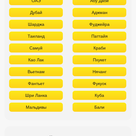
Као Лак
Пхукет
Вьетнам
Нячанг
Фантьет
Фукуок
Шри Ланка
Куба
Мальдивы
Бали
ТОП отелей 5* звезд с аквапарком
Используйте удобные фильтры
Турция
Аланья
Белек
Кемер
Сиде
Бодрум
Мармарис
Египет