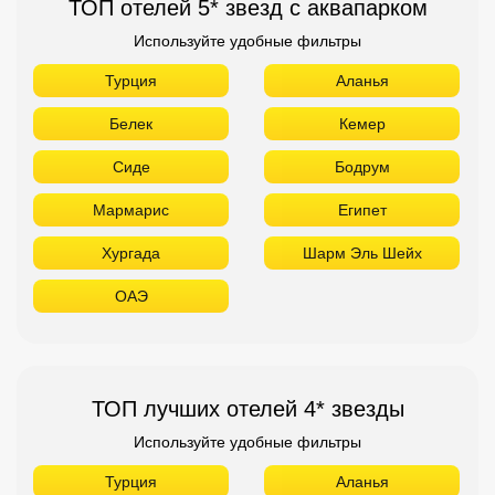
Хургада
Шарм Эль Шейх
ОАЭ
ТОП лучших отелей 4* звезды
Используйте удобные фильтры
Турция
Аланья
Белек
Кемер
Сиде
Бодрум
Мармарис
Египет
Хургада
Шарм Эль Шейх
ОАЭ
Абу Даби