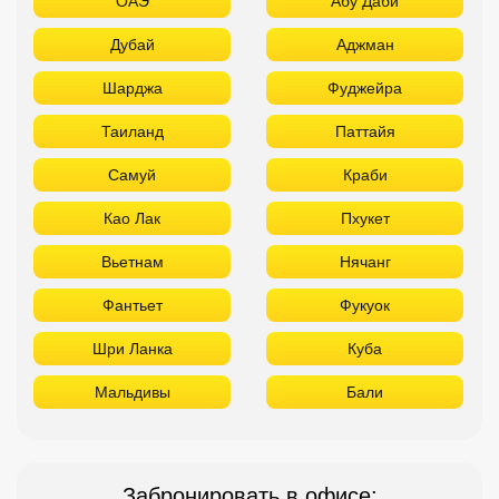
Вьетнам
Нячанг
Фантьет
Фукуок
Шри Ланка
Куба
Мальдивы
Бали
Забронировать в офисе:
FUN&SUN PREMIUM Павелецкая
г. Москва, м. Павелецкая
Зацепский Вал, 14 оф. 208
☎ +7(499)11-33-403
|
☎ +7(925)400-04-24
✅ Время работы:
Пн-Пт 10:00-19:00
Сб-Вс 11:00-16:00