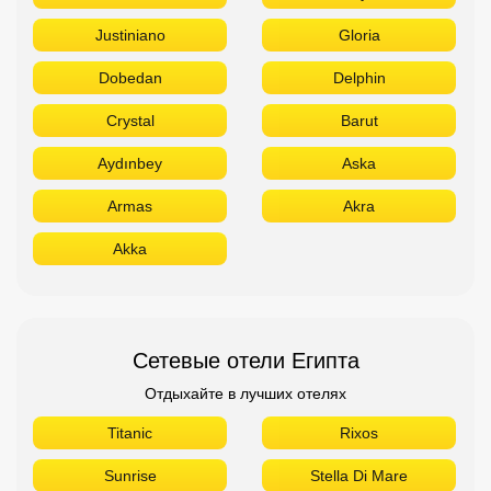
Akka
Сетевые отели Египта
Отдыхайте в лучших отелях
Titanic
Rixos
Sunrise
Stella Di Mare
Sheraton
Sentido
Radisson
Pickalbatros
Novotel
Movenpick
Jaz
Hilton
Azur