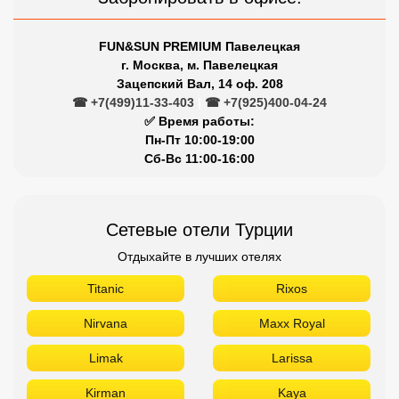
Сетевые отели Турции
Отдыхайте в лучших отелях
Titanic
Rixos
Nirvana
Maxx Royal
Limak
Larissa
Kirman
Kaya
Justiniano
Gloria
Dobedan
Delphin
Crystal
Barut
Aydınbey
Aska
Armas
Akra