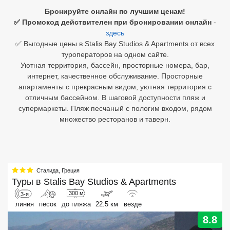
Бронируйте онлайн по лучшим ценам!
Египет
✅ Промокод действителен при бронировании онлайн
-
здесь
Куба
✅ Выгодные цены в Stalis Bay Studios & Apartments от всех
туроператоров на одном сайте.
Шри Ланка
Уютная территория, бассейн, просторные номера, бар,
интернет, качественное обслуживание. Просторные
Бали
апартаменты с прекрасным видом, уютная территория с
отличным бассейном. В шаговой доступности пляж и
Вьетнам
супермаркеты. Пляж песчаный с пологим входом, рядом
множество ресторанов и таверн.
Хайнань
Северный Гоа
Южный Гоа
Сталида
,
Греция
Туры в
Stalis Bay Studios & Apartments
Занзибар
300 м
3-я
Абхазия
линия
песок
до пляжа
22.5 км
везде
8.8
Большой Сочи