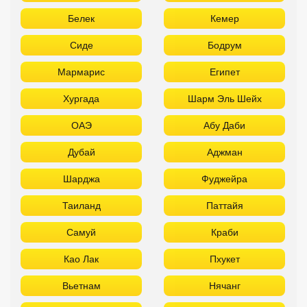
Дубай
Аджман
Шарджа
Фуджейра
Таиланд
Паттайя
Самуй
Краби
Као Лак
Пхукет
Вьетнам
Нячанг
Фантьет
Фукуок
Шри Ланка
Куба
Мальдивы
Бали
ТОП лучших отелей 3* звезды