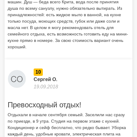
10
Сергей О.
19.09.2018
Превосходный отдых!
Отдыхали в начале сентября семьей. Заселили нас сразу
по приезде, в 9 утра. Студия на первом этаже с кухней.
Кондиционер и сейф бесплатно, что редко бывает. Уборка
каждый день, удобные кровати, электрическая плита на
кухне, набор посуды. До пляжа минут 10 идти. Сам пляж
очень хороший, песчаный. Благодарю приветливых и
добродушных хозяев отеля Маноша и Катэрину за теплый
прием!
8
Александр К.