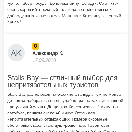
17.09.2018
Stalis Bay — отличный выбор для
непритязательных туристов
Stalis Bay расположен на окраине Сталиды. Тем не менее
до пляжа добираться очень удобно, равно как и до главной
прогулочной улицы. До центра Херсонисосса 7 минут на
автобусе, пешком около 40 минут. Отель для
непритязательных отдыхающих. Номера скромные,
обстановка старенькая, душ крошечный. Территория
небольшая. Приятный бассейн. Небольшой бар. Смена
полотенец, белья и уборка у меня была раз в два дня, что
очень хорошо для отеля такого класса. Питание не было
включено в тур. Студио граунд — двухкомнатный номер на
первом этаже с небольшой кухней и верандой. Сейф в
номере и кондиционер были бесплатными, что также не
может не радовать. Главная изюминка отеля — очень
радушные и гостеприимные хозяева Мануш и Катарина.
Помогут, повеселят, всегда улыбнутся. Постояльцы — гости
со всего мира, также чудесные люди, очень приветливые и