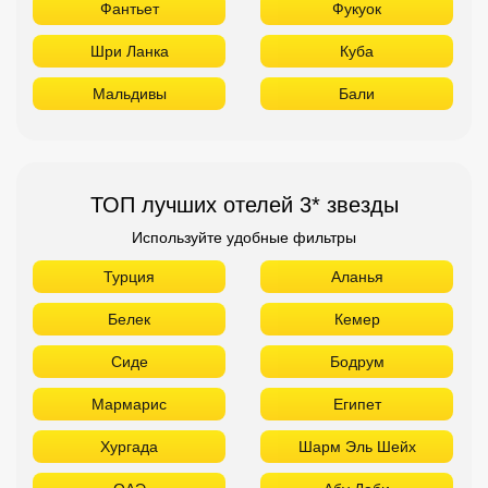
Используйте удобные фильтры
Турция
Аланья
Белек
Кемер
Сиде
Бодрум
Мармарис
Египет
Хургада
Шарм Эль Шейх
ОАЭ
Абу Даби
Дубай
Аджман
Шарджа
Фуджейра
Таиланд
Паттайя
Самуй
Краби
Као Лак
Пхукет