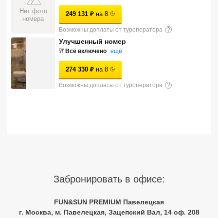
Сетевые отели Турции
Нет фото
249 131
₽
на
8
номера
Сетевые отели Египта
Возможны доплаты от туроператора
?
Улучшенный номер
Сетевые отели ОАЭ
Всё включено
ещё
Сетевые отели Таиланда
274 330
₽
на
8
Возможны доплаты от туроператора
?
Сетевые отели Шри Ланки
Сетевые отели Вьетнама
Сетевые отели Мальдив
Сетевые отели Бали
Забронировать в офисе:
Сетевые отели Сейшел
FUN&SUN PREMIUM Павелецкая
г. Москва, м. Павелецкая, Зацепский Вал, 14 оф. 208
Сетевые отели Маврикия