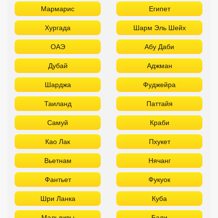
Мармарис
Египет
Хургада
Шарм Эль Шейх
ОАЭ
Абу Даби
Дубай
Аджман
Шарджа
Фуджейра
Таиланд
Паттайя
Самуй
Краби
Као Лак
Пхукет
Вьетнам
Нячанг
Фантьет
Фукуок
Шри Ланка
Куба
Мальдивы
Бали