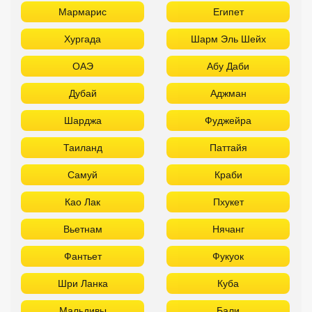
Мармарис
Египет
Хургада
Шарм Эль Шейх
ОАЭ
Абу Даби
Дубай
Аджман
Шарджа
Фуджейра
Таиланд
Паттайя
Самуй
Краби
Као Лак
Пхукет
Вьетнам
Нячанг
Фантьет
Фукуок
Шри Ланка
Куба
Мальдивы
Бали