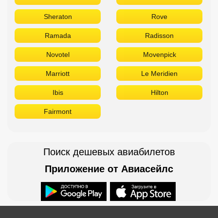
Sheraton
Rove
Ramada
Radisson
Novotel
Movenpick
Marriott
Le Meridien
Ibis
Hilton
Fairmont
Поиск дешевых авиабилетов
Приложение от Авиасейлс
Доступно в
Загрузите в