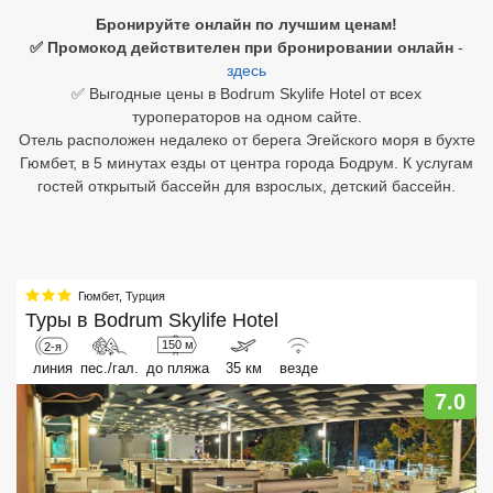
Бронируйте онлайн по лучшим ценам!
Египет
✅ Промокод действителен при бронировании онлайн
-
здесь
Куба
✅ Выгодные цены в Bodrum Skylife Hotel от всех
туроператоров на одном сайте.
Шри Ланка
Отель расположен недалеко от берега Эгейского моря в бухте
Гюмбет, в 5 минутах езды от центра города Бодрум. К услугам
Бали
гостей открытый бассейн для взрослых, детский бассейн.
Вьетнам
Хайнань
Гюмбет
,
Турция
Северный Гоа
Туры в
Bodrum Skylife Hotel
150 м
2-я
Южный Гоа
линия
пес./гал.
до пляжа
35 км
везде
Занзибар
7.0
Абхазия
Большой Сочи