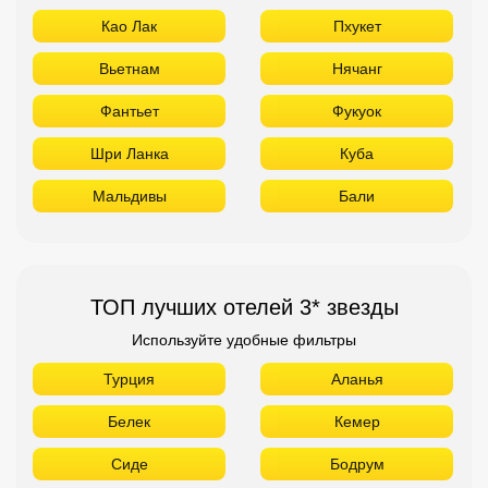
Као Лак
Пхукет
Вьетнам
Нячанг
Фантьет
Фукуок
Шри Ланка
Куба
Мальдивы
Бали
ТОП лучших отелей 3* звезды
Используйте удобные фильтры
Турция
Аланья
Белек
Кемер
Сиде
Бодрум