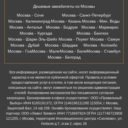
Дешевые авиабилеты из Москвы
Москва - Сочи
Москва - Санкт-Петербург
Москва - Калининград
Москва - Казань
Москва - Мин. Воды
Москва - Анталья
Москва - Бодрум
Москва - Мармарис
Москва - Хургада
Москва - Бангкок
Москва - Шарм-Эль-Шейх
Москва - Пхукет
Москва - Самуи
Москва - Дубай
Москва - Шарджа
Москва - Коломбо
Москва - Гоа
Москва - Мале
Москва - Бали
Москва - Стамбул
Москва - Белград
Вся информация, размещённая на сайте, носит информационный
характер и не является публичной офертой. Правила и условия
предоставления услуг в отелях, в том числе концепция питания,
описанные на сайте, могут изменяться по решению администрации
отелей. Копирование материалов без письменного согласия
запрещено. Бронирование в офисе осуществляет: ООО «Правильный
Выбор» ИНН 6165191372, ОГРН 1146196111280 115054, г. Москва,
Зацепский Вал, 14 оф 208. Онлвйн бронирование осуществляет. Наш
партнер: ООО «Левел Тревел» ИНН 7716697924 ОГРН 1117746723808
121205, г. Москва, территория Инновационного центра «Сколково», ул.
Нобеля д.7, этаж 2, офис 26