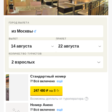
Кав Мин Воды
Экскурсионные туры
ГОРОД ВЫЛЕТА
VIP отели 5 звезд
из
Москвы
ТОП 10 лучших отелей 5*
ВЫЛЕТ
ПРИЛЕТ
14 августа
22 августа
ТОП 10 недорогих отелей
КОЛИЧЕСТВО ТУРИСТОВ
5*
2 взрослых
Лучшие отели 4* звезды
Стандартный номер
Недорогие отели 4*
Всё включено
ещё
звезды
247 480
₽
на
8
Лучшие отели 3* звезды
Возможны доплаты от туроператора
?
Недорогие отели 3*
Номер Анекс
звезды
Всё включено
ещё