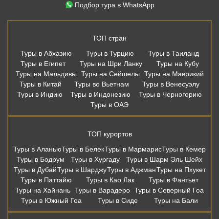
Подбор тура в WhatsApp
ТОП стран
Туры в Абхазию
Туры в Турцию
Туры в Таиланд
Туры в Египет
Туры на Шри Ланку
Туры на Кубу
Туры на Мальдивы
Туры на Сейшелы
Туры на Маврикий
Туры в Китай
Туры во Вьетнам
Туры в Венесуэлу
Туры в Индию
Туры в Индонезию
Туры в Черногорию
Туры в ОАЭ
ТОП курортов
Туры в Аланью
Туры в Белек
Туры в Мармарис
Туры в Кемер
Туры в Бодрум
Туры в Хургаду
Туры в Шарм Эль Шейх
Туры в Дубай
Туры в Шарджу
Туры в Аджман
Туры на Пхукет
Туры в Паттайю
Туры в Као Лак
Туры в Фантьет
Туры на Хайнань
Туры в Варадеро
Туры в Северный Гоа
Туры в Южный Гоа
Туры в Сиде
Туры на Бали