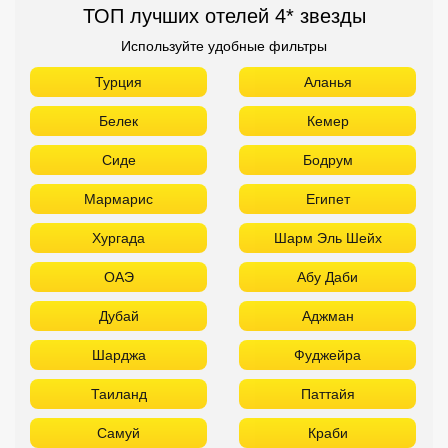
ТОП лучших отелей 4* звезды
Используйте удобные фильтры
Турция
Аланья
Белек
Кемер
Сиде
Бодрум
Мармарис
Египет
Хургада
Шарм Эль Шейх
ОАЭ
Абу Даби
Дубай
Аджман
Шарджа
Фуджейра
Таиланд
Паттайя
Самуй
Краби