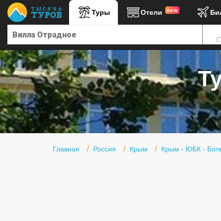
new
Туры
Отели
Би
Главная
С
Горящие туры
Туры в Турцию
Т
Туры в Египет
Туры в ОАЭ
Офис г. Москва
Помощь
Главная
Россия
Крым
Крым - ЮБК - Бол
Подборки отелей
Турция
Таиланд
ОАЭ