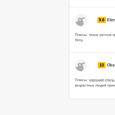
9.6
Ele
Плюсы: тихое уютное ме
Ялту
10
Oks
Плюсы: х̠о̠р̠о̠ш̠и̠й̠ о̠т̠е
возрастных людей прих