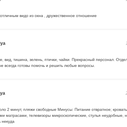
с отличным видо из окна , дружественное отношение
iya
, вид, тишина, зелень, птички, чайки. Прекрасный персонал. Отде
ые всегда готовы помочь и решить любые вопросы.
iya
оло 2 минут, пляжи свободные Минусы: Питание отвратное; кровать
и матрасами, телевизоры микроскопические, стулья неудобные, н
ь некуда