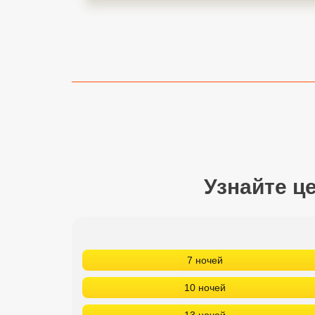
Сетевые отели Турции
Сетевые отели Египта
Сетевые отели ОАЭ
Сетевые отели Таиланда
Сетевые отели Шри Ланки
Узнайте ц
Сетевые отели Вьетнама
Сетевые отели Мальдив
Сетевые отели Бали
7 ночей
Сетевые отели Сейшел
10 ночей
Сетевые отели Маврикия