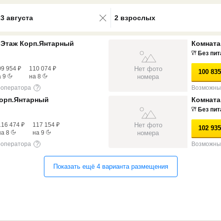
0 results available. Select is focus
23 августа
2 взрослых
 Этаж Корп.Янтарный
Комната
Без пит
Нет фото
09 954
₽
110 074
₽
100 835
номера
а
9
на
8
роператора
?
Возможны 
Корп.Янтарный
Комната
Без пит
Нет фото
116 474
₽
117 154
₽
102 935
номера
на
8
на
9
роператора
?
Возможны 
Показать ещё
4
варианта
размещения