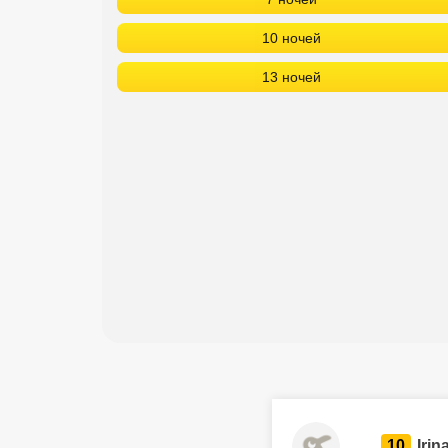
10 ночей
13 ночей
10
Irin