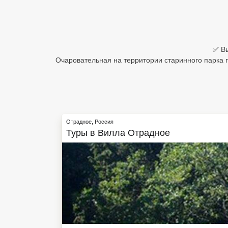
Египет
Куба
✅ Вы
Шри Ланка
Очаровательная на территории старинного парка 
Бали
Вьетнам
Хайнань
Отрадное
,
Россия
Туры в
Вилла Отрадное
Северный Гоа
Южный Гоа
Занзибар
Абхазия
Большой Сочи