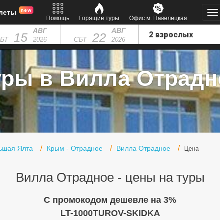
new
леты
Помощь
Горящие туры
Офис м. Павелецкая
АВГ
АВГ
15
22
БТ
СБТ
2026
2026
уры в Вилла Отрадн
ьшая Ялта
Крым - Отрадное
Вилла Отрадное
Цена
Вилла Отрадное - цены на туры
C промокодом дешевле на 3%
LT-1000TUROV-SKIDKA