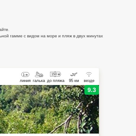
айте.
ной гамме с видом на море и пляж в двух минутах
150 м
1-я
линия
галька
до пляжа
95 км
везде
9.3