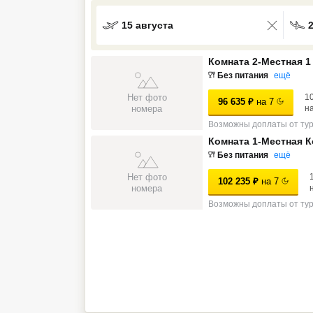
Кав Мин Воды
15 августа
Экскурсионные туры
Комната 2-Местная 1
VIP отели 5 звезд
Без питания
ещё
Нет фото
1
96 635
₽
на
7
ТОП 10 лучших отелей 5*
номера
н
Возможны доплаты от ту
Комната 1-Местная 
ТОП 10 недорогих отелей
Без питания
ещё
5*
Нет фото
102 235
₽
на
7
Лучшие отели 4* звезды
номера
Возможны доплаты от ту
Недорогие отели 4*
звезды
Лучшие отели 3* звезды
Недорогие отели 3*
звезды