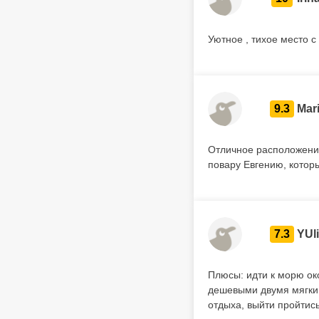
Уютное , тихое место 
9.3
Mar
Отличное расположение
повару Евгению, котор
7.3
YUl
Плюсы: идти к морю ок
дешевыми двумя мягким
отдыха, выйти пройтис