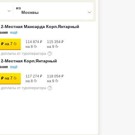
ed , press Down to open the menu,
 2-Местная Мансарда Корп.Янтарный
ания
ещё
114 874
₽
115 354
₽
₽
на
7
на
8
на
9
доплаты от туроператора
?
 2-Местная Корп.Янтарный
ания
ещё
117 274
₽
118 054
₽
₽
на
7
на
8
на
9
доплаты от туроператора
?