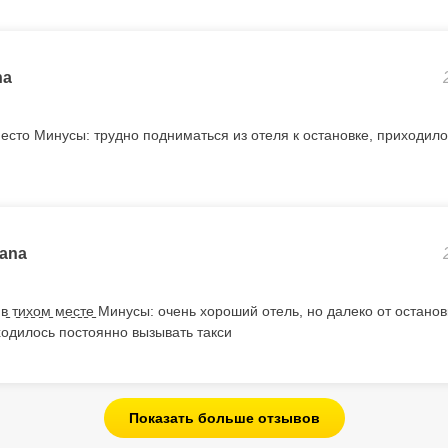
na
сто Минусы: трудно подниматься из отеля к остановке, приходилос
ana
̠л̠ь̠ в̠ т̠и̠х̠о̠м̠ м̠е̠с̠т̠е̠ Минусы: очень хороший отель, но далеко от оста
одилось постоянно вызывать такси
Показать больше отзывов