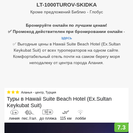
LT-1000TUROV-SKIDKA
Египет
Кроме предложений Библио - Глобус
Куба
Бронируйте онлайн по лучшим ценам!
✅ Промокод действителен при бронировании онлайн
-
Шри Ланка
здесь
✅ Выгодные цены в Hawaii Suite Beach Hotel (Ex.Sultan
Бали
Keykubat Suit) от всех туроператоров на одном сайте.
Комфортабельный отель почти на самом берегу моря
Вьетнам
неподалеку от центра города Алания.
Хайнань
Северный Гоа
Аланья - центр
,
Турция
Южный Гоа
Туры в
Hawaii Suite Beach Hotel (Ex.Sultan
Keykubat Suit)
Занзибар
50 м
1-я
Абхазия
линия
пес./гал.
до пляжа
115 км
лобби
7.3
Большой Сочи