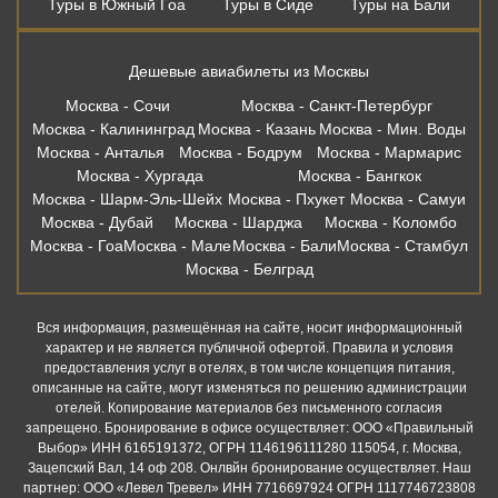
Туры в Южный Гоа
Туры в Сиде
Туры на Бали
Дешевые авиабилеты из Москвы
Москва - Сочи
Москва - Санкт-Петербург
Москва - Калининград
Москва - Казань
Москва - Мин. Воды
Москва - Анталья
Москва - Бодрум
Москва - Мармарис
Москва - Хургада
Москва - Бангкок
Москва - Шарм-Эль-Шейх
Москва - Пхукет
Москва - Самуи
Москва - Дубай
Москва - Шарджа
Москва - Коломбо
Москва - Гоа
Москва - Мале
Москва - Бали
Москва - Стамбул
Москва - Белград
Вся информация, размещённая на сайте, носит информационный
характер и не является публичной офертой. Правила и условия
предоставления услуг в отелях, в том числе концепция питания,
описанные на сайте, могут изменяться по решению администрации
отелей. Копирование материалов без письменного согласия
запрещено. Бронирование в офисе осуществляет: ООО «Правильный
Выбор» ИНН 6165191372, ОГРН 1146196111280 115054, г. Москва,
Зацепский Вал, 14 оф 208. Онлвйн бронирование осуществляет. Наш
партнер: ООО «Левел Тревел» ИНН 7716697924 ОГРН 1117746723808