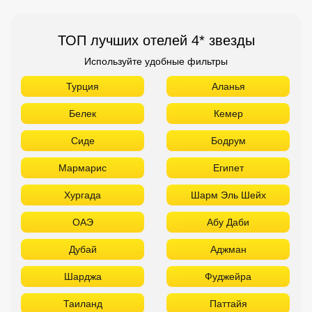
ТОП лучших отелей 4* звезды
Используйте удобные фильтры
Турция
Аланья
Белек
Кемер
Сиде
Бодрум
Мармарис
Египет
Хургада
Шарм Эль Шейх
ОАЭ
Абу Даби
Дубай
Аджман
Шарджа
Фуджейра
Таиланд
Паттайя