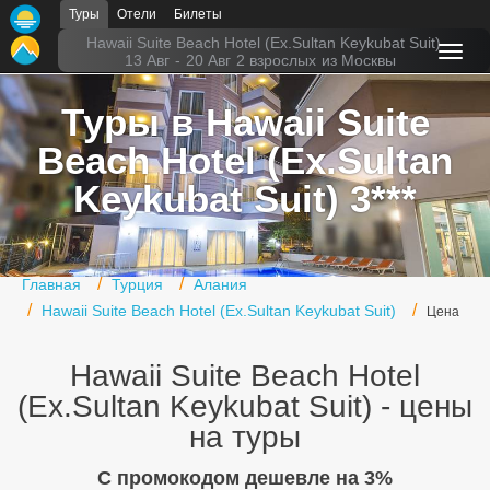
Туры
Отели
Билеты
Главная
Hawaii Suite Beach Hotel (Ex.Sultan Keykubat Suit)
13 Авг
-
20 Авг
2 взрослых
из Москвы
Горящие туры
Туры в Hawaii Suite
Туры в Турцию
Beach Hotel (Ex.Sultan
Туры в Египет
Keykubat Suit) 3***
Туры в ОАЭ
Офис г. Москва
Главная
Турция
Алания
Hawaii Suite Beach Hotel (Ex.Sultan Keykubat Suit)
Помощь
Цена
Подборки отелей
Hawaii Suite Beach Hotel
(Ex.Sultan Keykubat Suit) - цены
Турция
на туры
Таиланд
C промокодом дешевле на 3%
ОАЭ