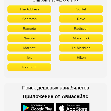
Отдыхайте в лучших отелях
The Address
Sofitel
Sheraton
Rove
Ramada
Radisson
Novotel
Movenpick
Marriott
Le Meridien
Ibis
Hilton
Fairmont
Поиск дешевых авиабилетов
Приложение от Авиасейлс