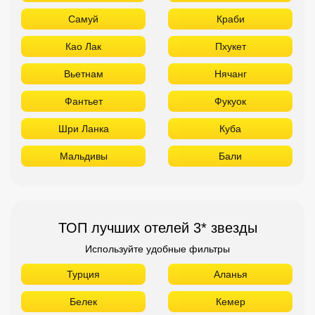
Самуй
Краби
Као Лак
Пхукет
Вьетнам
Нячанг
Фантьет
Фукуок
Шри Ланка
Куба
Мальдивы
Бали
ТОП лучших отелей 3* звезды
Используйте удобные фильтры
Турция
Аланья
Белек
Кемер