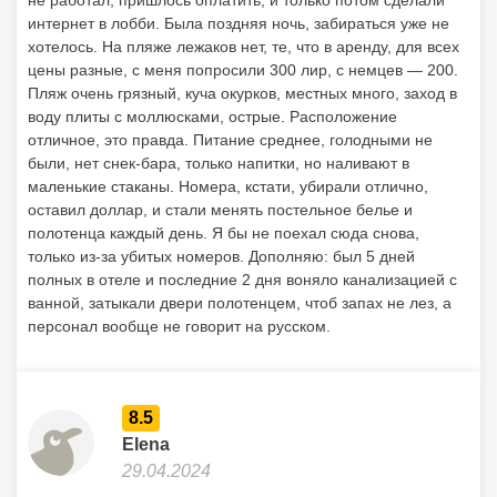
не работал, пришлось оплатить, и только потом сделали
интернет в лобби. Была поздняя ночь, забираться уже не
хотелось. На пляже лежаков нет, те, что в аренду, для всех
цены разные, с меня попросили 300 лир, с немцев — 200.
Пляж очень грязный, куча окурков, местных много, заход в
воду плиты с моллюсками, острые. Расположение
отличное, это правда. Питание среднее, голодными не
были, нет снек-бара, только напитки, но наливают в
маленькие стаканы. Номера, кстати, убирали отлично,
оставил доллар, и стали менять постельное белье и
полотенца каждый день. Я бы не поехал сюда снова,
только из-за убитых номеров. Дополняю: был 5 дней
полных в отеле и последние 2 дня воняло канализацией с
ванной, затыкали двери полотенцем, чтоб запах не лез, а
персонал вообще не говорит на русском.
8.5
Elena
29.04.2024