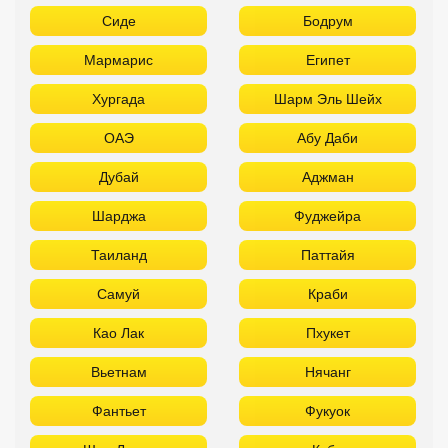
Сиде
Бодрум
Мармарис
Египет
Хургада
Шарм Эль Шейх
ОАЭ
Абу Даби
Дубай
Аджман
Шарджа
Фуджейра
Таиланд
Паттайя
Самуй
Краби
Као Лак
Пхукет
Вьетнам
Нячанг
Фантьет
Фукуок