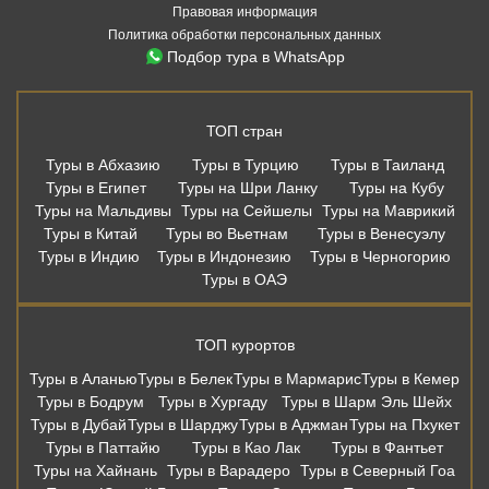
Правовая информация
Политика обработки персональных данных
Подбор тура в WhatsApp
ТОП стран
Туры в Абхазию
Туры в Турцию
Туры в Таиланд
Туры в Египет
Туры на Шри Ланку
Туры на Кубу
Туры на Мальдивы
Туры на Сейшелы
Туры на Маврикий
Туры в Китай
Туры во Вьетнам
Туры в Венесуэлу
Туры в Индию
Туры в Индонезию
Туры в Черногорию
Туры в ОАЭ
ТОП курортов
Туры в Аланью
Туры в Белек
Туры в Мармарис
Туры в Кемер
Туры в Бодрум
Туры в Хургаду
Туры в Шарм Эль Шейх
Туры в Дубай
Туры в Шарджу
Туры в Аджман
Туры на Пхукет
Туры в Паттайю
Туры в Као Лак
Туры в Фантьет
Туры на Хайнань
Туры в Варадеро
Туры в Северный Гоа