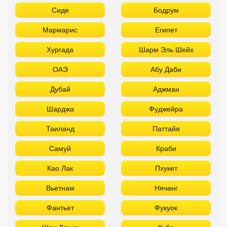
Сиде
Бодрум
Мармарис
Египет
Хургада
Шарм Эль Шейх
ОАЭ
Абу Даби
Дубай
Аджман
Шарджа
Фуджейра
Таиланд
Паттайя
Самуй
Краби
Као Лак
Пхукет
Вьетнам
Нячанг
Фантьет
Фукуок