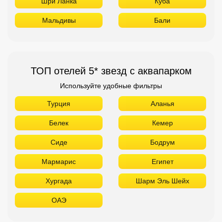
Шри Ланка
Куба
Мальдивы
Бали
ТОП отелей 5* звезд с аквапарком
Используйте удобные фильтры
Турция
Аланья
Белек
Кемер
Сиде
Бодрум
Мармарис
Египет
Хургада
Шарм Эль Шейх
ОАЭ