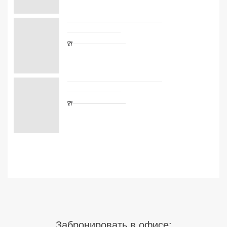
Сетевые отели Турции
Сетевые отели Египта
Сетевые отели ОАЭ
Сетевые отели Таиланда
Сетевые отели Шри Ланки
Сетевые отели Вьетнама
Сетевые отели Мальдив
Сетевые отели Бали
Сетевые отели Сейшел
Сетевые отели Маврикия
Забронировать в офисе: