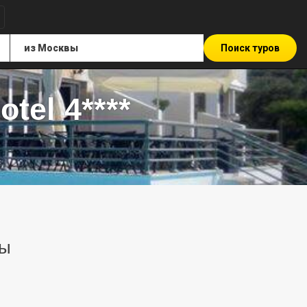
Поиск туров
tel 4****
ры