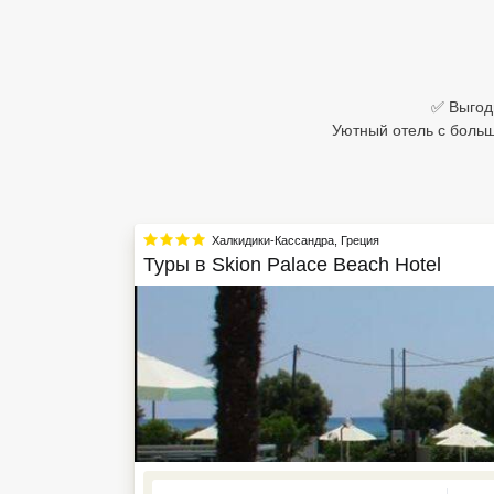
Египет
Куба
✅ Выгодн
Шри Ланка
Уютный отель с больш
Бали
Вьетнам
Халкидики-Кассандра
,
Греция
Хайнань
Туры в
Skion Palace Beach Hotel
Северный Гоа
Южный Гоа
Занзибар
Абхазия
Большой Сочи