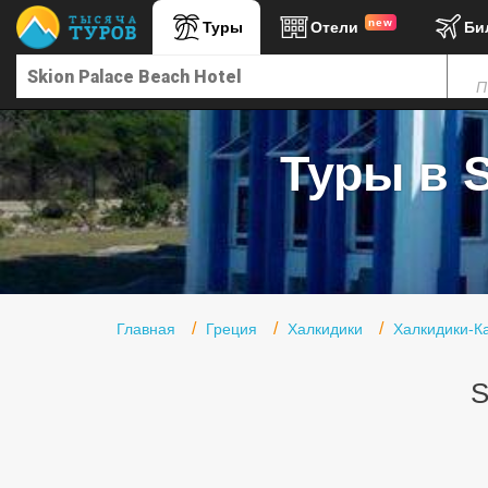
new
Туры
Отели
Би
Главная
П
Горящие туры
Туры в Турцию
Туры в S
Туры в Египет
Туры в ОАЭ
Офис г. Москва
Помощь
Главная
Греция
Халкидики
Халкидики-К
Подборки отелей
S
Турция
Таиланд
ОАЭ