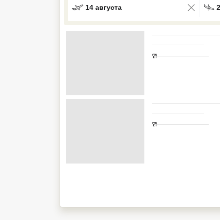
14 августа
Кав Мин Воды
Экскурсионные туры
VIP отели 5 звезд
ТОП 10 лучших отелей 5*
ТОП 10 недорогих отелей
5*
Лучшие отели 4* звезды
Недорогие отели 4*
звезды
Лучшие отели 3* звезды
Недорогие отели 3*
звезды