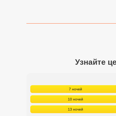
Сетевые отели Турции
Сетевые отели Египта
Сетевые отели ОАЭ
Сетевые отели Таиланда
Сетевые отели Шри Ланки
Узнайте ц
Сетевые отели Вьетнама
Сетевые отели Мальдив
7 ночей
Сетевые отели Бали
10 ночей
Сетевые отели Сейшел
13 ночей
Сетевые отели Маврикия