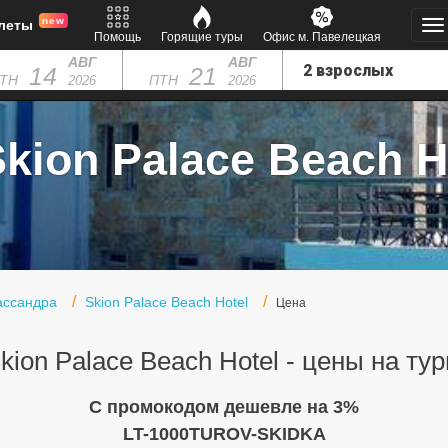
new
леты
Помощь
Горящие туры
Офис м. Павелецкая
АВГ
АВГ
14
21
ТН
ПТН
2026
2026
kion Palace Beach Ho
ассандра
Skion Palace Beach Hotel
Цена
kion Palace Beach Hotel - цены на ту
C промокодом дешевле на 3%
LT-1000TUROV-SKIDKA