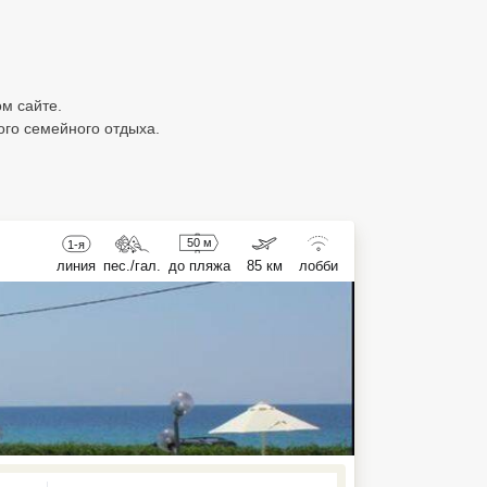
ом сайте.
ого семейного отдыха.
50 м
1-я
линия
пес./гал.
до пляжа
85 км
лобби
ed , press Down to open the menu,