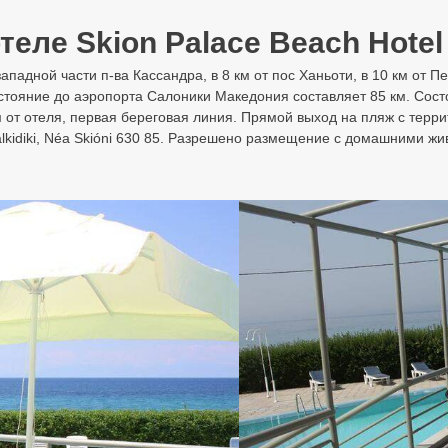
теле Skion Palace Beach Hotel 
падной части п-ва Кассандра, в 8 км от пос Ханьоти, в 10 км от Пеф
сстояние до аэропорта Салоники Македония составляет 85 км. Состо
от отеля, первая береговая линия. Прямой выход на пляж с террит
alkidiki, Néa Skióni 630 85. Разрешено размещение с домашними жив