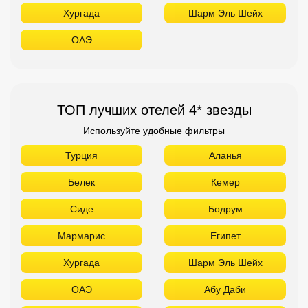
Хургада
Шарм Эль Шейх
ОАЭ
ТОП лучших отелей 4* звезды
Используйте удобные фильтры
Турция
Аланья
Белек
Кемер
Сиде
Бодрум
Мармарис
Египет
Хургада
Шарм Эль Шейх
ОАЭ
Абу Даби