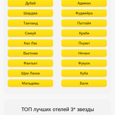
Дубай
Аджман
Шарджа
Фуджейра
Таиланд
Паттайя
Самуй
Краби
Као Лак
Пхукет
Вьетнам
Нячанг
Фантьет
Фукуок
Шри Ланка
Куба
Мальдивы
Бали
ТОП лучших отелей 3* звезды