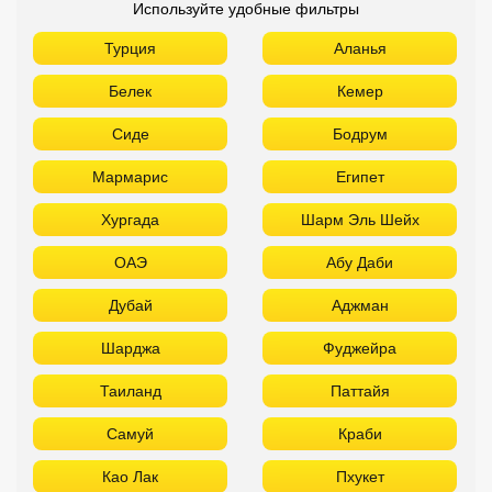
Используйте удобные фильтры
Турция
Аланья
Белек
Кемер
Сиде
Бодрум
Мармарис
Египет
Хургада
Шарм Эль Шейх
ОАЭ
Абу Даби
Дубай
Аджман
Шарджа
Фуджейра
Таиланд
Паттайя
Самуй
Краби
Као Лак
Пхукет