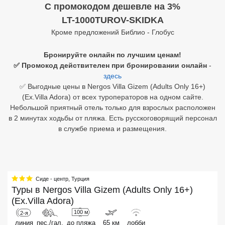
C промокодом дешевле на 3%
Египет
LT-1000TUROV-SKIDKA
Кроме предложений Библио - Глобус
Куба
Бронируйте онлайн по лучшим ценам!
Шри Ланка
✅ Промокод действителен при бронировании онлайн
-
здесь
Бали
✅ Выгодные цены в Nergos Villa Gizem (Adults Only 16+)
(Ex.Villa Adora) от всех туроператоров на одном сайте.
Вьетнам
Небольшой приятный отель только для взрослых расположен
в 2 минутах ходьбы от пляжа. Есть русскоговорящий персонал
Хайнань
в службе приема и размещения.
Северный Гоа
Южный Гоа
Занзибар
Сиде - центр
,
Турция
Туры в
Nergos Villa Gizem (Adults Only 16+)
Абхазия
(Ex.Villa Adora)
100 м
2-я
Большой Сочи
линия
пес./гал.
до пляжа
65 км
лобби