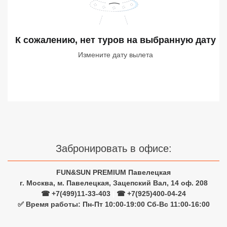
Сетевые отели Турции
Сетевые отели Египта
К сожалению, нет туров
на выбранную дату
Сетевые отели ОАЭ
Измените дату вылета
Сетевые отели Таиланда
Сетевые отели Шри Ланки
Сетевые отели Вьетнама
Забронировать в офисе:
Сетевые отели Мальдив
FUN&SUN PREMIUM Павелецкая
Сетевые отели Бали
г. Москва, м. Павелецкая, Зацепский Вал, 14 оф. 208
☎ +7(499)11-33-403
|
☎ +7(925)400-04-24
Сетевые отели Сейшел
✅ Время работы: Пн-Пт 10:00-19:00 Сб-Вс 11:00-16:00
Сетевые отели Маврикия