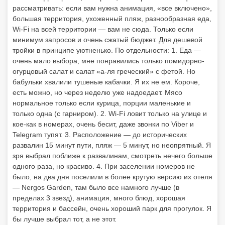
рассматривать: если вам нужна анимация, «все включено»,
большая территория, ухоженный пляж, разнообразная еда,
Wi-Fi на всей территории — вам не сюда. Только если
минимум запросов и очень сжатый бюджет. Для дешевой
тройки в принципе уютненько. По отдельности: 1. Еда —
очень мало выбора, мне понравились только помидорно-
огурцовый салат и салат «а-ля греческий» с фетой. Но
бабульки хвалили тушеные кабачки. Я их не ем. Короче,
есть можно, но через неделю уже надоедает. Мясо
нормальное только если курица, порции маленькие и
только одна (с гарниром). 2. Wi-Fi ловит только на улице и
кое-как в номерах, очень бесит, даже звонки по Viber и
Telegram тупят. 3. Расположение — до исторических
развалин 15 минут пути, пляж — 5 минут, но неопрятный. Я
зря выбрал поближе к развалинам, смотреть нечего больше
одного раза, но красиво. 4. При заселении номеров не
было, на два дня поселили в более крутую версию их отеля
— Nergos Garden, там было все намного лучше (в
пределах 3 звезд), анимация, много блюд, хорошая
территория и бассейн, очень хороший парк для прогулок. Я
бы лучше выбрал тот, а не этот.