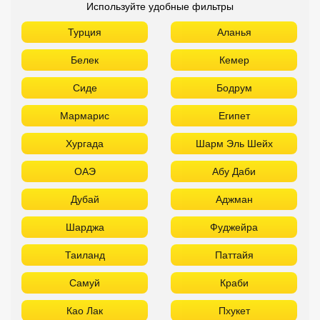
Используйте удобные фильтры
Турция
Аланья
Белек
Кемер
Сиде
Бодрум
Мармарис
Египет
Хургада
Шарм Эль Шейх
ОАЭ
Абу Даби
Дубай
Аджман
Шарджа
Фуджейра
Таиланд
Паттайя
Самуй
Краби
Као Лак
Пхукет