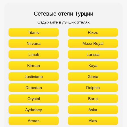
Сетевые отели Турции
Отдыхайте в лучших отелях
Titanic
Rixos
Nirvana
Maxx Royal
Limak
Larissa
Kirman
Kaya
Justiniano
Gloria
Dobedan
Delphin
Crystal
Barut
Aydınbey
Aska
Armas
Akra