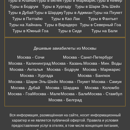
Туры в Аланью
Туры в Белек
Туры в Мармарис
Туры в Кемер
Туры в Бодрум
Туры в Хургаду
Туры в Шарм Эль Шейх
Туры в Дубай
Туры в Шарджу
Туры в Аджман
Туры на Пхукет
Туры в Паттайю
Туры в Као Лак
Туры в Фантьет
Туры на Хайнань
Туры в Варадеро
Туры в Северный Гоа
Туры в Южный Гоа
Туры в Сиде
Туры на Бали
Дешевые авиабилеты из Москвы
Москва - Сочи
Москва - Санкт-Петербург
Москва - Калининград
Москва - Казань
Москва - Мин. Воды
Москва - Анталья
Москва - Бодрум
Москва - Мармарис
Москва - Хургада
Москва - Бангкок
Москва - Шарм-Эль-Шейх
Москва - Пхукет
Москва - Самуи
Москва - Дубай
Москва - Шарджа
Москва - Коломбо
Москва - Гоа
Москва - Мале
Москва - Бали
Москва - Стамбул
Москва - Белград
Вся информация, размещённая на сайте, носит информационный
характер и не является публичной офертой. Правила и условия
предоставления услуг в отелях, в том числе концепция питания,