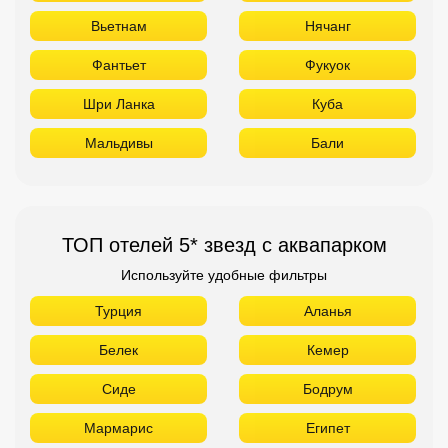
Вьетнам
Нячанг
Фантьет
Фукуок
Шри Ланка
Куба
Мальдивы
Бали
ТОП отелей 5* звезд с аквапарком
Используйте удобные фильтры
Турция
Аланья
Белек
Кемер
Сиде
Бодрум
Мармарис
Египет