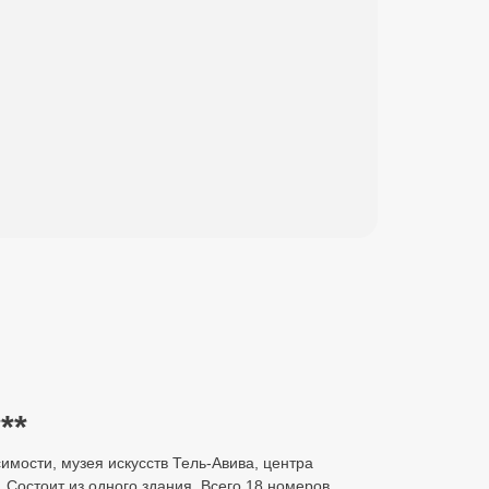
в
**
симости, музея искусств Тель-Авива, центра
 Состоит из одного здания. Всего 18 номеров.