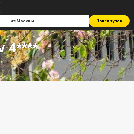
Поиск туров
 4****