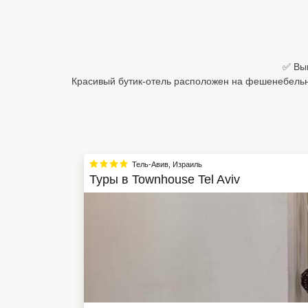
Египет
Куба
✅ Выг
Шри Ланка
Красивый бутик-отель расположен на фешенебельн
Бали
Вьетнам
Хайнань
Тель-Авив
,
Израиль
Туры в
Townhouse Tel Aviv
Северный Гоа
Южный Гоа
Занзибар
Абхазия
Большой Сочи