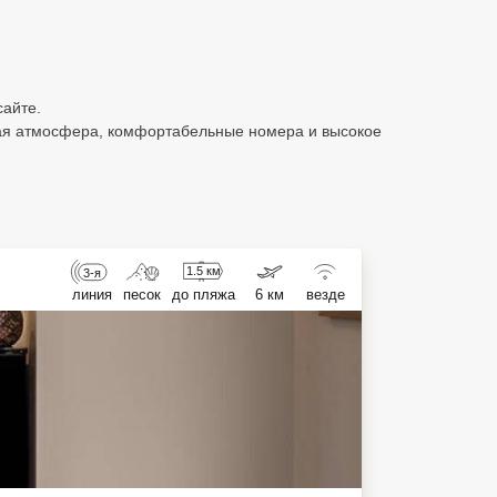
сайте.
ная атмосфера, комфортабельные номера и высокое
1.5 км
3-я
линия
песок
до пляжа
6 км
везде