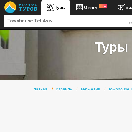
new
Туры
Отели
Би
Главная
П
Горящие туры
Туры в Турцию
Туры 
Туры в Египет
Туры в ОАЭ
Офис г. Москва
Помощь
Главная
Израиль
Тель-Авив
Townhouse T
Подборки отелей
Турция
Таиланд
ОАЭ