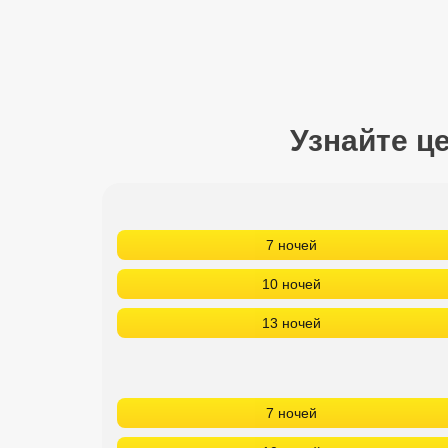
Сетевые отели Турции
Сетевые отели Египта
Сетевые отели ОАЭ
Узнайте ц
Сетевые отели Таиланда
Сетевые отели Шри Ланки
7 ночей
Сетевые отели Вьетнама
10 ночей
Сетевые отели Мальдив
13 ночей
Сетевые отели Бали
Сетевые отели Сейшел
7 ночей
Сетевые отели Маврикия