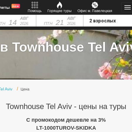
new
леты
Помощь
Горящие туры
Офис м. Павелецкая
АВГ
АВГ
14
21
ТН
ПТН
2026
2026
в Townhouse Tel Aviv
el Aviv
Цена
Townhouse Tel Aviv - цены на туры
C промокодом дешевле на 3%
LT-1000TUROV-SKIDKA