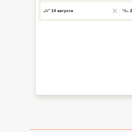
Кав Мин Воды
14 августа
Экскурсионные туры
VIP отели 5 звезд
ТОП 10 лучших отелей 5*
ТОП 10 недорогих отелей
5*
Лучшие отели 4* звезды
Недорогие отели 4*
звезды
Лучшие отели 3* звезды
Недорогие отели 3*
звезды