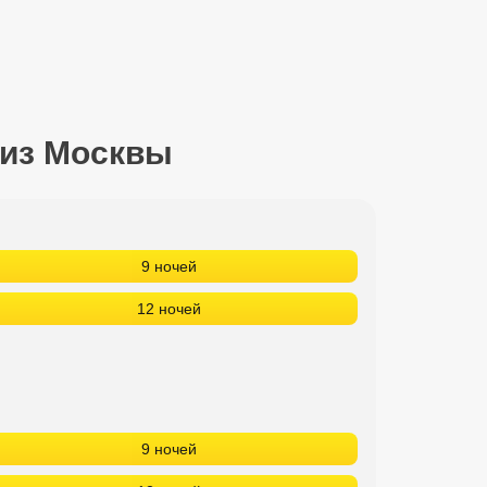
 из Москвы
9 ночей
12 ночей
9 ночей