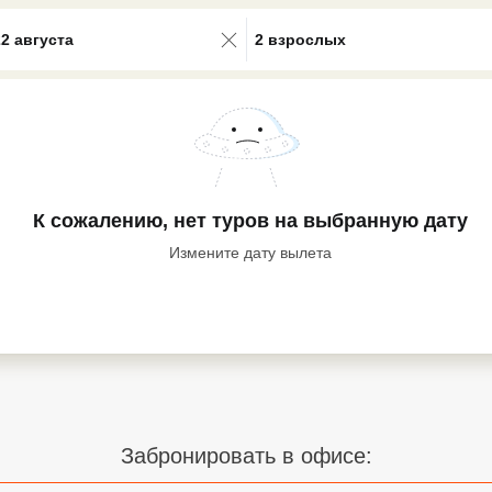
0 results available. Select is focus
22 августа
2 взрослых
К сожалению, нет туров
на выбранную дату
Измените дату вылета
Забронировать в офисе: