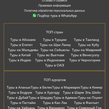
Отзывы о сервисе
Правовая информация
Политика обработки персональных данных
Подбор тура в WhatsApp
ТОП стран
Туры в Абхазию
Туры в Турцию
Туры в Таиланд
Туры в Египет
Туры на Шри Ланку
Туры на Кубу
Туры на Мальдивы
Туры на Сейшелы
Туры на Маврикий
Туры в Китай
Туры во Вьетнам
Туры в Венесуэлу
Туры в Индию
Туры в Индонезию
Туры в Черногорию
Туры в ОАЭ
ТОП курортов
Туры в Аланью
Туры в Белек
Туры в Мармарис
Туры в Кемер
Туры в Бодрум
Туры в Хургаду
Туры в Шарм Эль Шейх
Туры в Дубай
Туры в Шарджу
Туры в Аджман
Туры на Пхукет
Туры в Паттайю
Туры в Као Лак
Туры в Фантьет
Туры на Хайнань
Туры в Варадеро
Туры в Северный Гоа