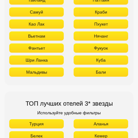
Самуй
Краби
Као Лак
Пхукет
Вьетнам
Нячанг
Фантьет
Фукуок
Шри Ланка
Куба
Мальдивы
Бали
ТОП лучших отелей 3* звезды
Используйте удобные фильтры
Турция
Аланья
Белек
Кемер