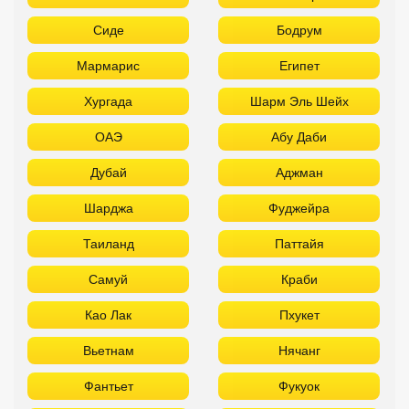
Сиде
Бодрум
Мармарис
Египет
Хургада
Шарм Эль Шейх
ОАЭ
Абу Даби
Дубай
Аджман
Шарджа
Фуджейра
Таиланд
Паттайя
Самуй
Краби
Као Лак
Пхукет
Вьетнам
Нячанг
Фантьет
Фукуок