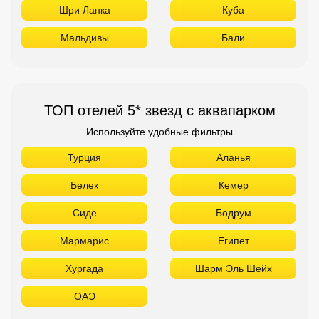
Шри Ланка
Куба
Мальдивы
Бали
ТОП отелей 5* звезд с аквапарком
Используйте удобные фильтры
Турция
Аланья
Белек
Кемер
Сиде
Бодрум
Мармарис
Египет
Хургада
Шарм Эль Шейх
ОАЭ