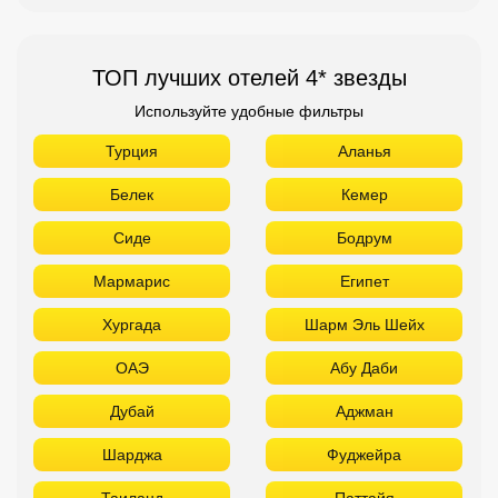
ТОП лучших отелей 4* звезды
Используйте удобные фильтры
Турция
Аланья
Белек
Кемер
Сиде
Бодрум
Мармарис
Египет
Хургада
Шарм Эль Шейх
ОАЭ
Абу Даби
Дубай
Аджман
Шарджа
Фуджейра
Таиланд
Паттайя