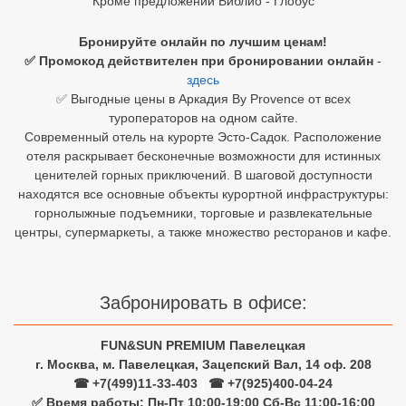
Кроме предложений Библио - Глобус
Египет
Бронируйте онлайн по лучшим ценам!
✅ Промокод действителен при бронировании онлайн
-
Куба
здесь
✅ Выгодные цены в Аркадия By Provence от всех
Шри Ланка
туроператоров на одном сайте.
Современный отель на курорте Эсто-Садок. Расположение
Бали
отеля раскрывает бесконечные возможности для истинных
ценителей горных приключений. В шаговой доступности
Вьетнам
находятся все основные объекты курортной инфраструктуры:
горнолыжные подъемники, торговые и развлекательные
Хайнань
центры, супермаркеты, а также множество ресторанов и кафе.
Северный Гоа
Южный Гоа
Забронировать в офисе:
Занзибар
FUN&SUN PREMIUM Павелецкая
Абхазия
г. Москва, м. Павелецкая, Зацепский Вал, 14 оф. 208
☎ +7(499)11-33-403
|
☎ +7(925)400-04-24
Большой Сочи
✅ Время работы: Пн-Пт 10:00-19:00 Сб-Вс 11:00-16:00