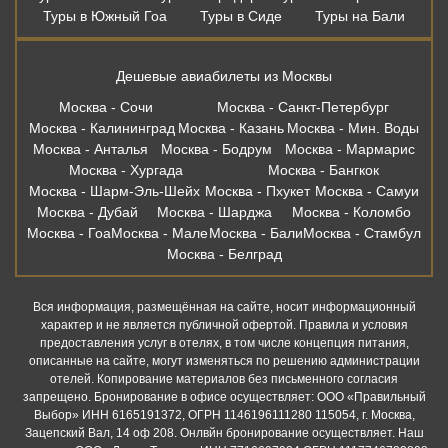
Туры в Южный Гоа
Туры в Сиде
Туры на Бали
Дешевые авиабилеты из Москвы
Москва - Сочи
Москва - Санкт-Петербург
Москва - Калининград
Москва - Казань
Москва - Мин. Воды
Москва - Анталья
Москва - Бодрум
Москва - Мармарис
Москва - Хургада
Москва - Бангкок
Москва - Шарм-Эль-Шейх
Москва - Пхукет
Москва - Самуи
Москва - Дубай
Москва - Шарджа
Москва - Коломбо
Москва - Гоа
Москва - Мале
Москва - Бали
Москва - Стамбул
Москва - Белград
Вся информация, размещённая на сайте, носит информационный
характер и не является публичной офертой. Правила и условия
предоставления услуг в отелях, в том числе концепция питания,
описанные на сайте, могут изменяться по решению администрации
отелей. Копирование материалов без письменного согласия
запрещено. Бронирование в офисе осуществляет: ООО «Правильный
Выбор» ИНН 6165191372, ОГРН 1146196111280 115054, г. Москва,
Зацепский Вал, 14 оф 208. Онлвйн бронирование осуществляет. Наш