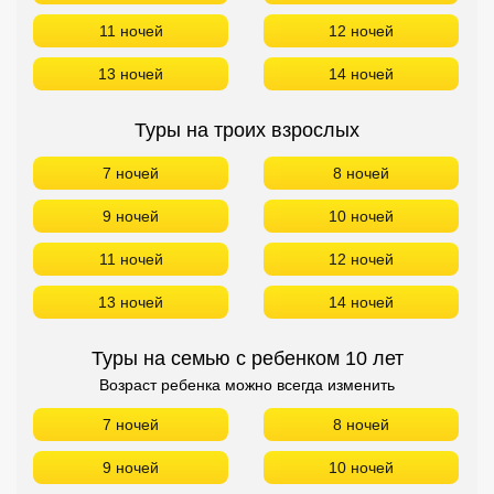
Сетевые отели Турции
11 ночей
12 ночей
Сетевые отели Египта
13 ночей
14 ночей
Сетевые отели ОАЭ
Туры на троих взрослых
Сетевые отели Таиланда
7 ночей
8 ночей
9 ночей
10 ночей
Сетевые отели Шри Ланки
11 ночей
12 ночей
Сетевые отели Вьетнама
13 ночей
14 ночей
Сетевые отели Мальдив
Туры на семью с ребенком 10 лет
Возраст ребенка можно всегда изменить
Сетевые отели Бали
7 ночей
8 ночей
Сетевые отели Сейшел
9 ночей
10 ночей
Сетевые отели Маврикия