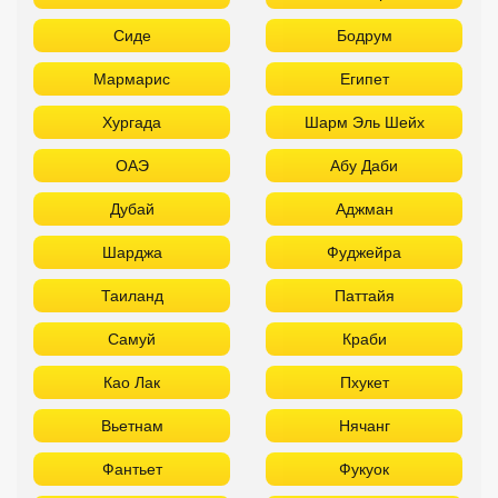
Сиде
Бодрум
Мармарис
Египет
Хургада
Шарм Эль Шейх
ОАЭ
Абу Даби
Дубай
Аджман
Шарджа
Фуджейра
Таиланд
Паттайя
Самуй
Краби
Као Лак
Пхукет
Вьетнам
Нячанг
Фантьет
Фукуок