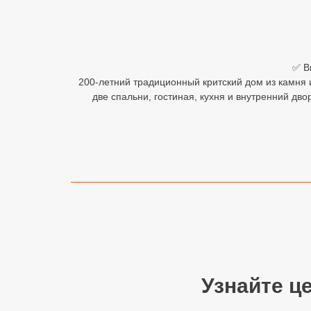
Египет
Куба
✅ В
Шри Ланка
200-летний традиционный критский дом из камня 
две спальни, гостиная, кухня и внутренний дв
Бали
Вьетнам
Хайнань
Северный Гоа
Южный Гоа
Занзибар
Абхазия
Узнайте ц
Большой Сочи