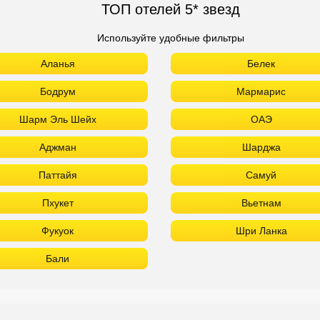
ТОП отелей 5* звезд
Используйте удобные фильтры
Аланья
Белек
Бодрум
Мармарис
Шарм Эль Шейх
ОАЭ
Аджман
Шарджа
Паттайя
Самуй
Пхукет
Вьетнам
Фукуок
Шри Ланка
Бали