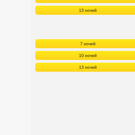
Сетевые отели Турции
13 ночей
Сетевые отели Египта
Сетевые отели ОАЭ
Сетевые отели Таиланда
7 ночей
10 ночей
Сетевые отели Шри Ланки
13 ночей
Сетевые отели Вьетнама
Сетевые отели Мальдив
Сетевые отели Бали
Сетевые отели Сейшел
Сетевые отели Маврикия