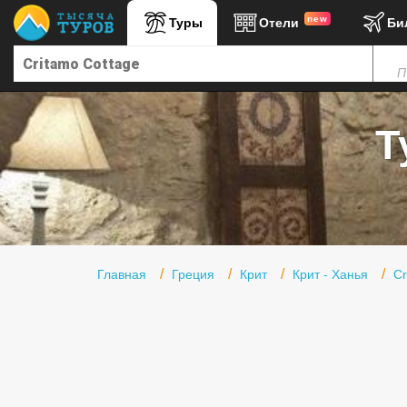
new
Туры
Отели
Би
Главная
П
Горящие туры
Туры в Турцию
Т
Туры в Египет
Туры в ОАЭ
Офис г. Москва
Помощь
Главная
Греция
Крит
Крит - Ханья
Cr
Подборки отелей
Турция
Таиланд
ОАЭ