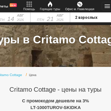
new
леты
Помощь
Горящие туры
Офис м. Павелецкая
АВГ
АВГ
14
21
ТН
ПТН
2026
2026
уры в Critamo Cotta
itamo Cottage
Цена
Critamo Cottage - цены на туры
C промокодом дешевле на 3%
LT-1000TUROV-SKIDKA