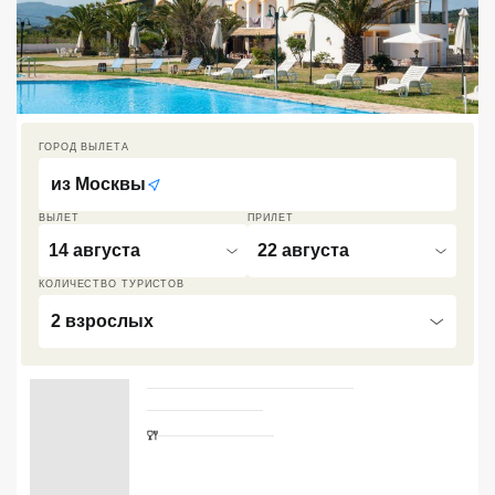
Кав Мин Воды
Экскурсионные туры
VIP отели 5 звезд
ГОРОД ВЫЛЕТА
ТОП 10 лучших отелей 5*
из
Москвы
ВЫЛЕТ
ПРИЛЕТ
ТОП 10 недорогих отелей
14 августа
22 августа
5*
КОЛИЧЕСТВО ТУРИСТОВ
Лучшие отели 4* звезды
2 взрослых
Недорогие отели 4*
звезды
Лучшие отели 3* звезды
Недорогие отели 3*
звезды