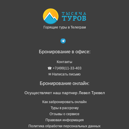
Контакты
☎ +7(499)11-33-403
✉ Написать письмо
Бронирование онлайн:
Осуществляет наш партнер Левел Тревел
Как забронировать онлайн
Туры в рассрочку
Отзывы о сервисе
Правовая информация
Политика обработки персональных данных
Подбор тура в WhatsApp
ТОП стран
Туры в Абхазию
Туры в Турцию
Туры в Таиланд
Туры в Египет
Туры на Шри Ланку
Туры на Кубу
Туры на Мальдивы
Туры на Сейшелы
Туры на Маврикий
Туры в Китай
Туры во Вьетнам
Туры в Венесуэлу
Туры в Индию
Туры в Индонезию
Туры в Черногорию