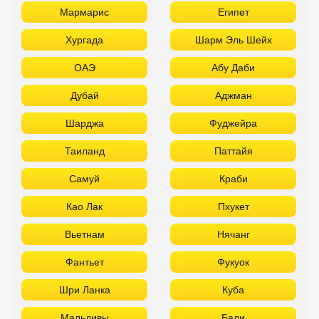
Таиланд
Паттайя
Самуй
Краби
Као Лак
Пхукет
Вьетнам
Нячанг
Фантьет
Фукуок
Шри Ланка
Куба
Мальдивы
Бали
Забронировать в офисе:
FUN&SUN PREMIUM Павелецкая
г. Москва, м. Павелецкая
Зацепский Вал, 14 оф. 208