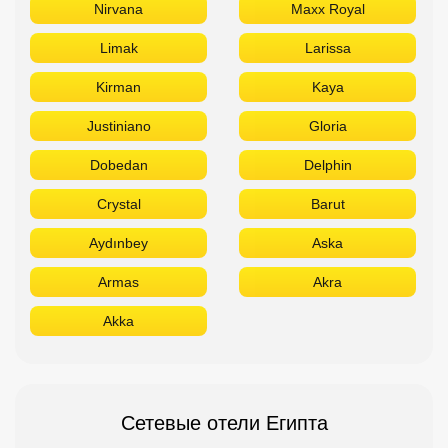
Crystal
Barut
Aydınbey
Aska
Armas
Akra
Akka
Сетевые отели Египта
Отдыхайте в лучших отелях
Titanic
Rixos
Sunrise
Stella Di Mare
Sheraton
Sentido
Radisson
Pickalbatros