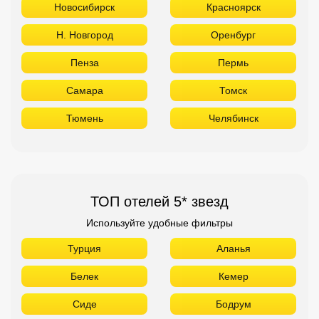
ТОП отелей 5* звезд
Используйте удобные фильтры
Турция
Аланья
Белек
Кемер
Сиде
Бодрум
Мармарис
Египет
Хургада
Шарм Эль Шейх
ОАЭ
Абу Даби
Дубай
Аджман
Шарджа
Фуджейра