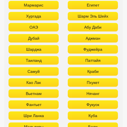
Таиланд
Паттайя
Самуй
Краби
Као Лак
Пхукет
Вьетнам
Нячанг
Фантьет
Фукуок
Шри Ланка
Куба
Мальдивы
Бали
ТОП отелей 5* звезд с аквапарком
Используйте удобные фильтры
Турция
Аланья