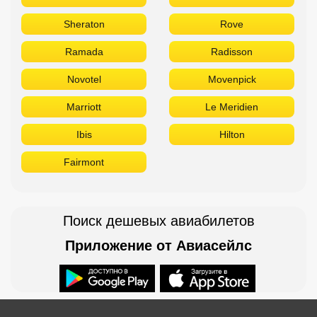
Fairmont
Поиск дешевых авиабилетов
Приложение от Авиасейлс
Доступно в
Загрузите в
Горящие туры в Телеграм
Бронирование в офисе: