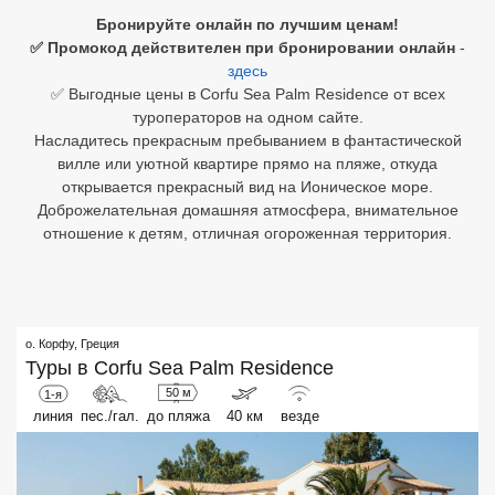
Бронируйте онлайн по лучшим ценам!
Египет
✅ Промокод действителен при бронировании онлайн
-
здесь
Куба
✅ Выгодные цены в Corfu Sea Palm Residence от всех
туроператоров на одном сайте.
Шри Ланка
Насладитесь прекрасным пребыванием в фантастической
вилле или уютной квартире прямо на пляже, откуда
Бали
открывается прекрасный вид на Ионическое море.
Доброжелательная домашняя атмосфера, внимательное
Вьетнам
отношение к детям, отличная огороженная территория.
Хайнань
Северный Гоа
о. Корфу
,
Греция
Южный Гоа
Туры в
Corfu Sea Palm Residence
Занзибар
50 м
1-я
линия
пес./гал.
до пляжа
40 км
везде
Абхазия
Большой Сочи