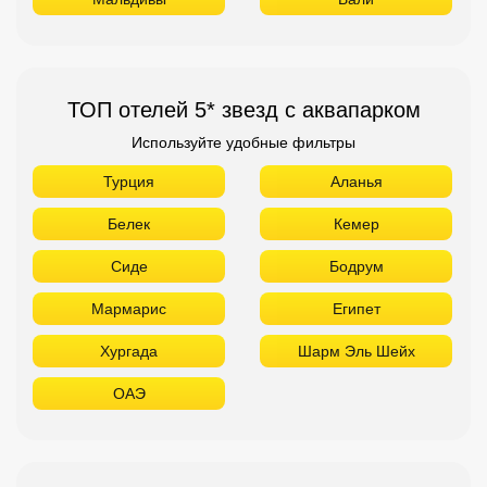
Белек
Кемер
Сиде
Бодрум
Мармарис
Египет
Хургада
Шарм Эль Шейх
ОАЭ
ТОП лучших отелей 4* звезды
Используйте удобные фильтры
Турция
Аланья
Белек
Кемер
Сиде
Бодрум