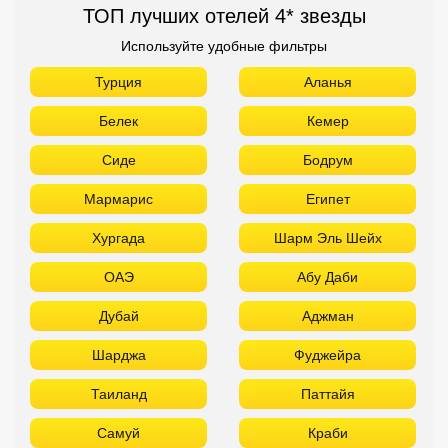
Мармарис
Египет
Хургада
Шарм Эль Шейх
ОАЭ
Абу Даби
Дубай
Аджман
Шарджа
Фуджейра
Таиланд
Паттайя
Самуй
Краби
Као Лак
Пхукет
Вьетнам
Нячанг
Фантьет
Фукуок
Шри Ланка
Куба
Мальдивы
Бали