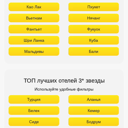
ТОП лучших отелей 3* звезды
Используйте удобные фильтры
Турция
Аланья
Белек
Кемер
Сиде
Бодрум
Мармарис
Египет
Хургада
Шарм Эль Шейх
ОАЭ
Абу Даби
Дубай
Аджман
Шарджа
Фуджейра