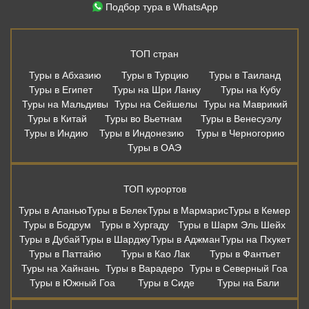
Туры в ОАЭ
ТОП курортов
Туры в Аланью
Туры в Белек
Туры в Мармарис
Туры в Кемер
Туры в Бодрум
Туры в Хургаду
Туры в Шарм Эль Шейх
Туры в Дубай
Туры в Шарджу
Туры в Аджман
Туры на Пхукет
Туры в Паттайю
Туры в Као Лак
Туры в Фантьет
Туры на Хайнань
Туры в Варадеро
Туры в Северный Гоа
Туры в Южный Гоа
Туры в Сиде
Туры на Бали
Дешевые авиабилеты из Москвы
Москва - Сочи
Москва - Санкт-Петербург
Москва - Калининград
Москва - Казань
Москва - Мин. Воды
Москва - Анталья
Москва - Бодрум
Москва - Мармарис
Москва - Хургада
Москва - Бангкок
Москва - Шарм-Эль-Шейх
Москва - Пхукет
Москва - Самуи
Москва - Дубай
Москва - Шарджа
Москва - Коломбо
Москва - Гоа
Москва - Мале
Москва - Бали
Москва - Стамбул