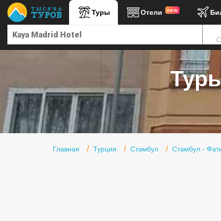
new
Туры
Отели
Би
Главная
С
Горящие туры
Туры в Турцию
Туры
Туры в Египет
Туры в ОАЭ
Офис г. Москва
Помощь
Главная
Турция
Стамбул
Стамбул - Фат
Подборки отелей
Турция
Таиланд
ОАЭ