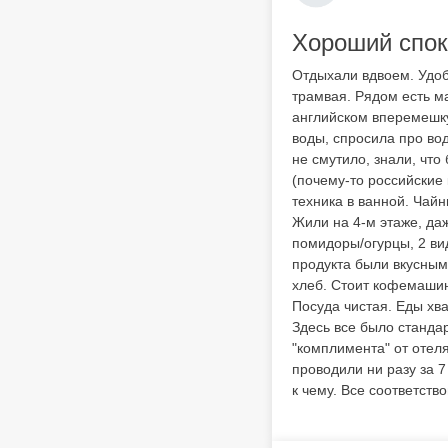
Хороший спок
Отдыхали вдвоем. Удоб
трамвая. Рядом есть м
английском вперемешку
воды, спросила про вод
не смутило, знали, что
(почему-то российские
техника в ванной. Чайн
Жили на 4‑м этаже, даж
помидоры/огурцы, 2 ви
продукта были вкусным
хлеб. Стоит кофемашина
Посуда чистая. Еды хв
Здесь все было стандар
"комплимента" от отеля
проводили ни разу за 7
к чему. Все соответств