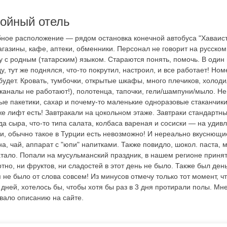
ойный отель
ное расположение — рядом остановка конечной автобуса "Хаваист"
агазины, кафе, аптеки, обменники. Персонал не говорит на русско
 с родным (татарским) языком. Стараются понять, помочь. В один 
у, тут же поднялся, что-то покрутил, настроил, и все работает! Но
 будет. Кровать, тумбочки, открытые шкафы, много плечиков, холодил
 каналы не работают!), полотенца, тапочки, гели/шампуни/мыло. Н
ые пакетики, сахар и почему-то маленькие одноразовые стаканчики
е лифт есть! Завтракали на цокольном этаже. Завтраки стандартны
да сыра, что-то типа салата, колбаса вареная и сосиски — на удив
и, обычно такое в Турции есть невозможно! И нереально вкуснющи
, чай, аппарат с "юпи" напитками. Также повидло, шокол. паста, м
атало. Попали на мусульманский праздник, в нашем регионе принят
тно, ни фруктов, ни сладостей в этот день не было. Также был ден
 не было от слова совсем! Из минусов отмечу только тот момент, ч
 дней, хотелось бы, чтобы хотя бы раз в 3 дня протирали полы. М
овало описанию на сайте.