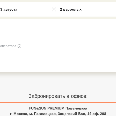
0 results available. Select is focus
23 августа
2 взрослых
роператора
?
Забронировать в офисе:
FUN&SUN PREMIUM Павелецкая
г. Москва, м. Павелецкая, Зацепский Вал, 14 оф. 208