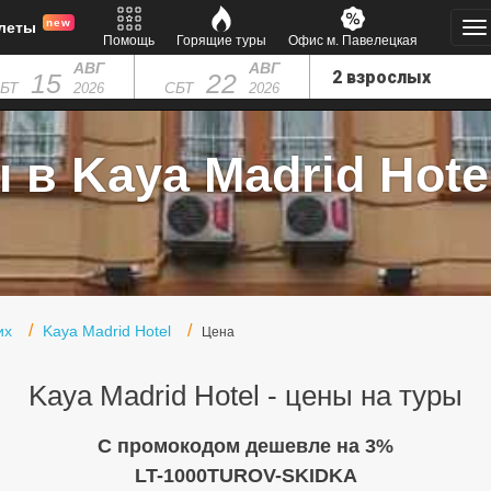
new
леты
Помощь
Горящие туры
Офис м. Павелецкая
АВГ
АВГ
15
22
БТ
СБТ
2026
2026
 в Kaya Madrid Hotel
их
Kaya Madrid Hotel
Цена
Kaya Madrid Hotel - цены на туры
C промокодом дешевле на 3%
LT-1000TUROV-SKIDKA