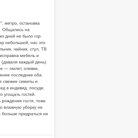
, метро, остановка
м. Общались на
из дней не было гор.
мер небольшой, нас это
ьник, чайник, стул, ТВ
еисправна мебель и
 (давали каждый день).
е — омлет, оливки,
ление последние оба
е свежие симиты и
ед в индивид. посуде.
о угощать гостей.
ь рождения гостя, тоже
то влажную уборку не
не больше придраться не