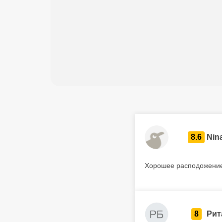
8.6
Nin
Хорошее расподожени
8
Рит