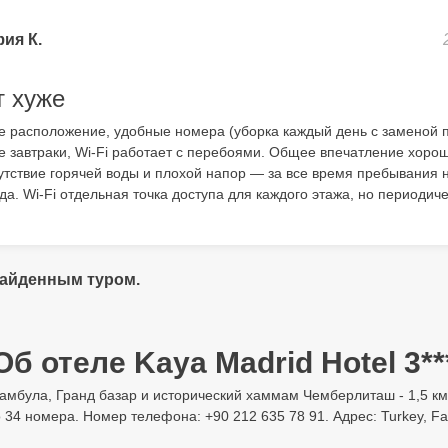
ия К.
т хуже
ое расположение, удобные номера (уборка каждый день с заменой п
е завтраки, Wi-Fi работает с перебоями. Общее впечатление хороше
утствие горячей воды и плохой напор — за все время пребывания 
да. Wi-Fi отдельная точка доступа для каждого этажа, но периодич
найденным туром.
Об отеле Kaya Madrid Hotel 3**
 Стамбула, Гранд базар и исторический хаммам Чемберлиташ - 1,5 к
 34 номера. Номер телефона: +90 212 635 78 91. Адрес: Turkey, Fatih