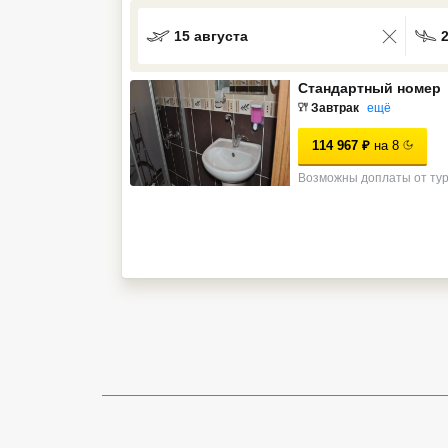
Кав Мин Воды
15 августа
Экскурсионные туры
Стандартный номер
VIP отели 5 звезд
Завтрак
ещё
114 967
₽
на
8
ТОП 10 лучших отелей 5*
Возможны доплаты от ту
ТОП 10 недорогих отелей
5*
Лучшие отели 4* звезды
Недорогие отели 4*
звезды
Лучшие отели 3* звезды
Недорогие отели 3*
звезды