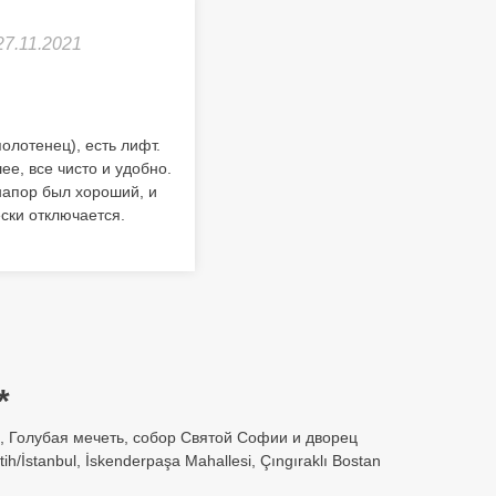
27.11.2021
олотенец), есть лифт.
е, все чисто и удобно.
напор был хороший, и
ески отключается.
*
м, Голубая мечеть, собор Святой Софии и дворец
/İstanbul, İskenderpaşa Mahallesi, Çıngıraklı Bostan