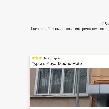
Египет
Куба
✅ Вы
Шри Ланка
Комфортабельный отель в историческом центре 
Бали
Вьетнам
Хайнань
Фатих
,
Турция
Туры в
Kaya Madrid Hotel
Северный Гоа
Южный Гоа
Занзибар
Абхазия
Большой Сочи