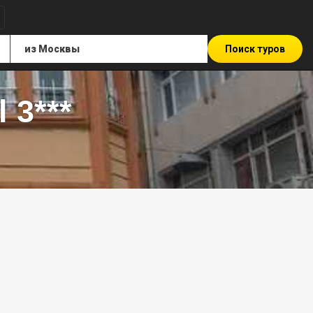
Поиск туров
 3***