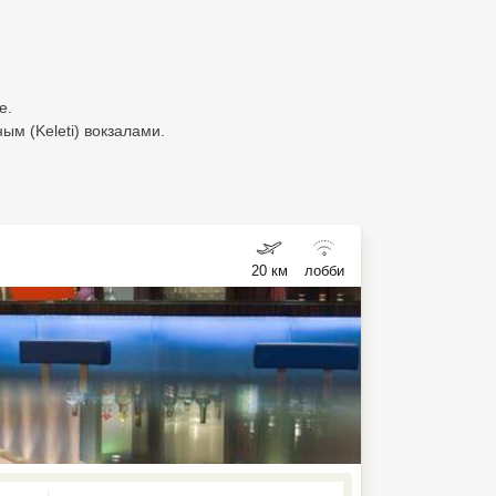
е.
м (Keleti) вокзалами.
20 км
лобби
ed , press Down to open the menu,