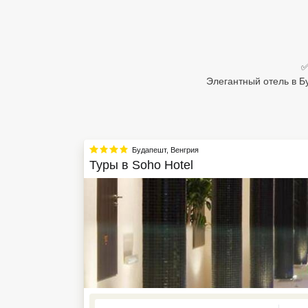
Египет
Куба
✅
Шри Ланка
Элегантный отель в Б
Бали
Вьетнам
Будапешт
,
Венгрия
Хайнань
Туры в
Soho Hotel
Северный Гоа
Южный Гоа
Занзибар
Абхазия
Большой Сочи