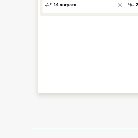
14 августа
Кав Мин Воды
Экскурсионные туры
VIP отели 5 звезд
ТОП 10 лучших отелей 5*
ТОП 10 недорогих отелей
5*
Лучшие отели 4* звезды
Недорогие отели 4*
звезды
Лучшие отели 3* звезды
Недорогие отели 3*
звезды