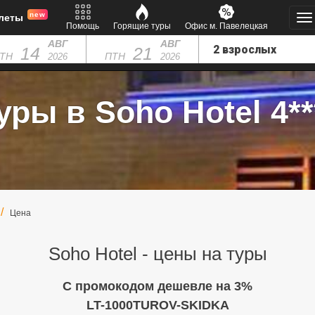
new
леты
Помощь
Горящие туры
Офис м. Павелецкая
АВГ
АВГ
14
21
ТН
ПТН
2026
2026
уры в Soho Hotel 4**
Цена
Soho Hotel - цены на туры
C промокодом дешевле на 3%
LT-1000TUROV-SKIDKA