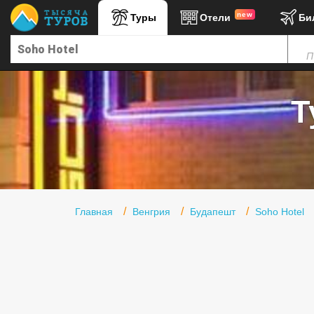
new
Туры
Отели
Би
Главная
П
Горящие туры
Туры в Турцию
Т
Туры в Египет
Туры в ОАЭ
Офис г. Москва
Помощь
Главная
Венгрия
Будапешт
Soho Hotel
Подборки отелей
Турция
Таиланд
ОАЭ