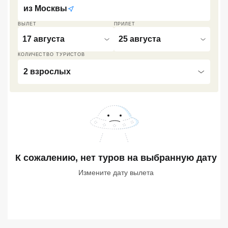
из
Москвы
Кав Мин Воды
ВЫЛЕТ
ПРИЛЕТ
Экскурсионные туры
17 августа
25 августа
VIP отели 5 звезд
КОЛИЧЕСТВО ТУРИСТОВ
2 взрослых
ТОП 10 лучших отелей 5*
ТОП 10 недорогих отелей
5*
Лучшие отели 4* звезды
К сожалению, нет туров
на выбранную дату
Недорогие отели 4*
звезды
Измените дату вылета
Лучшие отели 3* звезды
Недорогие отели 3*
звезды