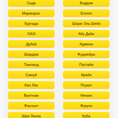
Сиде
Бодрум
Мармарис
Египет
Хургада
Шарм Эль Шейх
ОАЭ
Абу Даби
Дубай
Аджман
Шарджа
Фуджейра
Таиланд
Паттайя
Самуй
Краби
Као Лак
Пхукет
Вьетнам
Нячанг
Фантьет
Фукуок
Шри Ланка
Куба