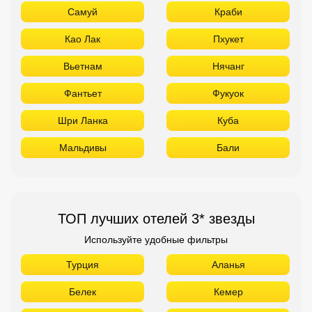
Самуй
Краби
Као Лак
Пхукет
Вьетнам
Нячанг
Фантьет
Фукуок
Шри Ланка
Куба
Мальдивы
Бали
ТОП лучших отелей 3* звезды
Используйте удобные фильтры
Турция
Аланья
Белек
Кемер