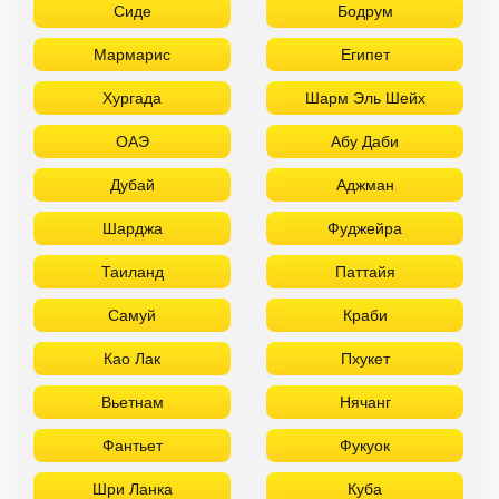
Сиде
Бодрум
Мармарис
Египет
Хургада
Шарм Эль Шейх
ОАЭ
Абу Даби
Дубай
Аджман
Шарджа
Фуджейра
Таиланд
Паттайя
Самуй
Краби
Као Лак
Пхукет
Вьетнам
Нячанг
Фантьет
Фукуок
Шри Ланка
Куба