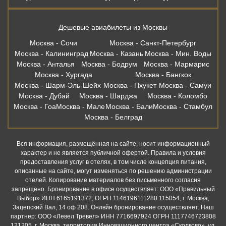
Дешевые авиабилеты из Москвы
Москва - Сочи
Москва - Санкт-Петербург
Москва - Калининград
Москва - Казань
Москва - Мин. Воды
Москва - Анталья
Москва - Бодрум
Москва - Мармарис
Москва - Хургада
Москва - Бангкок
Москва - Шарм-Эль-Шейх
Москва - Пхукет
Москва - Самуи
Москва - Дубай
Москва - Шарджа
Москва - Коломбо
Москва - Гоа
Москва - Мале
Москва - Бали
Москва - Стамбул
Москва - Белград
Вся информация, размещённая на сайте, носит информационный
характер и не является публичной офертой. Правила и условия
предоставления услуг в отелях, в том числе концепция питания,
описанные на сайте, могут изменяться по решению администрации
отелей. Копирование материалов без письменного согласия
запрещено. Бронирование в офисе осуществляет: ООО «Правильный
Выбор» ИНН 6165191372, ОГРН 1146196111280 115054, г. Москва,
Зацепский Вал, 14 оф 208. Онлвйн бронирование осуществляет. Наш
партнер: ООО «Левел Тревел» ИНН 7716697924 ОГРН 1117746723808
121205, г. Москва, территория Инновационного центра «Сколково», ул.