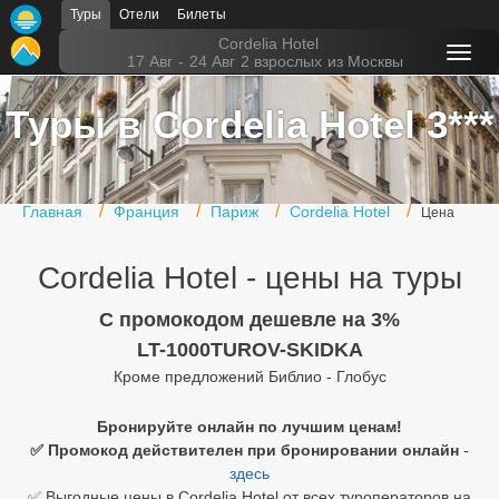
Туры
Отели
Билеты
Главная
Cordelia Hotel
17 Авг
-
24 Авг
2 взрослых
из Москвы
Горящие туры
Туры в Cordelia Hotel 3***
Туры в Турцию
Туры в Египет
Главная
Франция
Париж
Cordelia Hotel
Цена
Туры в ОАЭ
Cordelia Hotel - цены на туры
Офис г. Москва
Помощь
C промокодом дешевле на 3%
LT-1000TUROV-SKIDKA
Подборки отелей
Кроме предложений Библио - Глобус
Турция
Бронируйте онлайн по лучшим ценам!
✅ Промокод действителен при бронировании онлайн
-
Таиланд
здесь
ОАЭ
✅ Выгодные цены в Cordelia Hotel от всех туроператоров на