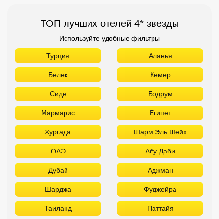
ТОП лучших отелей 4* звезды
Используйте удобные фильтры
Турция
Аланья
Белек
Кемер
Сиде
Бодрум
Мармарис
Египет
Хургада
Шарм Эль Шейх
ОАЭ
Абу Даби
Дубай
Аджман
Шарджа
Фуджейра
Таиланд
Паттайя