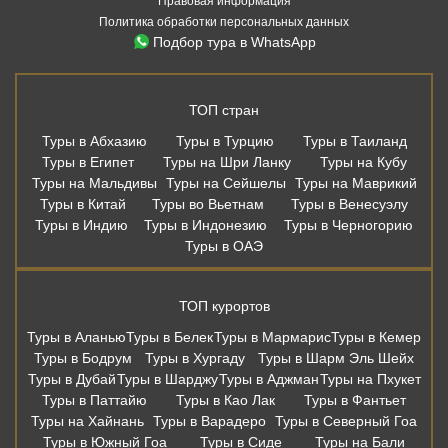
Правовая информация
Политика обработки персональных данных
Подбор тура в WhatsApp
ТОП стран
Туры в Абхазию
Туры в Турцию
Туры в Таиланд
Туры в Египет
Туры на Шри Ланку
Туры на Кубу
Туры на Мальдивы
Туры на Сейшелы
Туры на Маврикий
Туры в Китай
Туры во Вьетнам
Туры в Венесуэлу
Туры в Индию
Туры в Индонезию
Туры в Черногорию
Туры в ОАЭ
ТОП курортов
Туры в Аланью
Туры в Белек
Туры в Мармарис
Туры в Кемер
Туры в Бодрум
Туры в Хургаду
Туры в Шарм Эль Шейх
Туры в Дубай
Туры в Шарджу
Туры в Аджман
Туры на Пхукет
Туры в Паттайю
Туры в Као Лак
Туры в Фантьет
Туры на Хайнань
Туры в Варадеро
Туры в Северный Гоа
Туры в Южный Гоа
Туры в Сиде
Туры на Бали