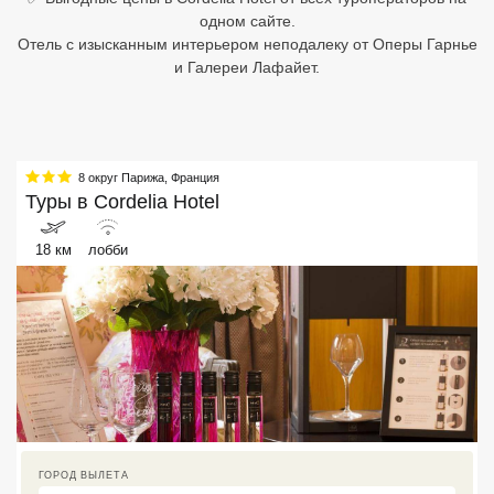
одном сайте.
Египет
Отель с изысканным интерьером неподалеку от Оперы Гарнье
и Галереи Лафайет.
Куба
Шри Ланка
Бали
8 округ Парижа
,
Франция
Туры в
Cordelia Hotel
Вьетнам
18 км
лобби
Хайнань
Северный Гоа
Южный Гоа
Занзибар
Абхазия
ГОРОД ВЫЛЕТА
Большой Сочи