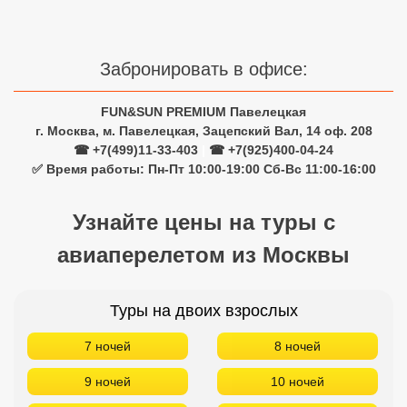
Сетевые отели Турции
Сетевые отели Египта
Забронировать в офисе:
Сетевые отели ОАЭ
FUN&SUN PREMIUM Павелецкая
Сетевые отели Таиланда
г. Москва, м. Павелецкая, Зацепский Вал, 14 оф. 208
☎ +7(499)11-33-403
|
☎ +7(925)400-04-24
✅ Время работы: Пн-Пт 10:00-19:00 Сб-Вс 11:00-16:00
Сетевые отели Шри Ланки
Узнайте цены на туры с
Сетевые отели Вьетнама
авиаперелетом из Москвы
Сетевые отели Мальдив
Туры на двоих взрослых
Сетевые отели Бали
7 ночей
8 ночей
Сетевые отели Сейшел
9 ночей
10 ночей
Сетевые отели Маврикия