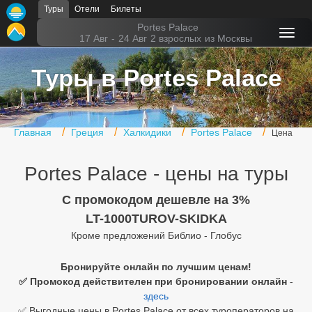
Туры
Отели
Билеты
Главная
Portes Palace
17 Авг
-
24 Авг
2 взрослых
из Москвы
Горящие туры
Туры в Portes Palace
Туры в Турцию
Туры в Египет
Главная
Греция
Халкидики
Portes Palace
Цена
Туры в ОАЭ
Portes Palace - цены на туры
Офис г. Москва
Помощь
C промокодом дешевле на 3%
LT-1000TUROV-SKIDKA
Подборки отелей
Кроме предложений Библио - Глобус
Турция
Бронируйте онлайн по лучшим ценам!
✅ Промокод действителен при бронировании онлайн
-
Таиланд
здесь
ОАЭ
✅ Выгодные цены в Portes Palace от всех туроператоров на