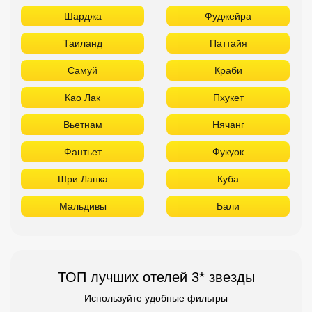
Шарджа
Фуджейра
Таиланд
Паттайя
Самуй
Краби
Као Лак
Пхукет
Вьетнам
Нячанг
Фантьет
Фукуок
Шри Ланка
Куба
Мальдивы
Бали
ТОП лучших отелей 3* звезды
Используйте удобные фильтры