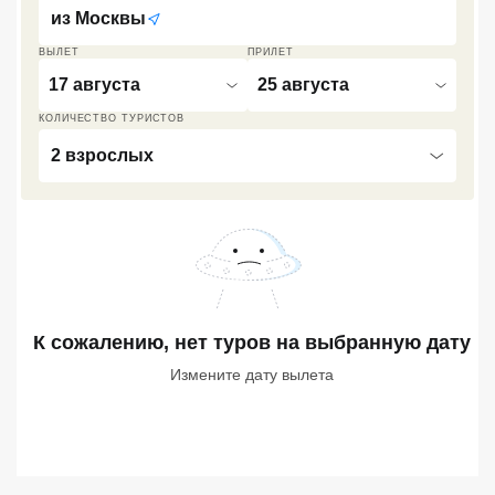
из
Москвы
Кав Мин Воды
ВЫЛЕТ
ПРИЛЕТ
Экскурсионные туры
17 августа
25 августа
VIP отели 5 звезд
КОЛИЧЕСТВО ТУРИСТОВ
2 взрослых
ТОП 10 лучших отелей 5*
ТОП 10 недорогих отелей
5*
Лучшие отели 4* звезды
К сожалению, нет туров
на выбранную дату
Недорогие отели 4*
звезды
Измените дату вылета
Лучшие отели 3* звезды
Недорогие отели 3*
звезды