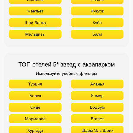
Фантьет
Фукуок
Шри Ланка
Куба
Мальдивы
Бали
ТОП отелей 5* звезд с аквапарком
Используйте удобные фильтры
Турция
Аланья
Белек
Кемер
Сиде
Бодрум
Мармарис
Египет
Хургада
Шарм Эль Шейх