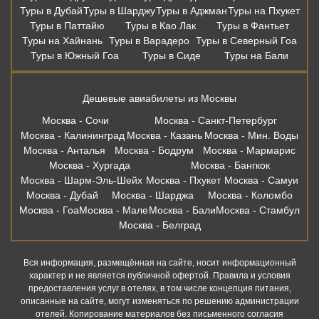
Туры в Дубай
Туры в Шарджу
Туры в Аджман
Туры на Пхукет
Туры в Паттайю
Туры в Као Лак
Туры в Фантьет
Туры на Хайнань
Туры в Варадеро
Туры в Северный Гоа
Туры в Южный Гоа
Туры в Сиде
Туры на Бали
Дешевые авиабилеты из Москвы
Москва - Сочи
Москва - Санкт-Петербург
Москва - Калининград
Москва - Казань
Москва - Мин. Воды
Москва - Анталья
Москва - Бодрум
Москва - Мармарис
Москва - Хургада
Москва - Бангкок
Москва - Шарм-Эль-Шейх
Москва - Пхукет
Москва - Самуи
Москва - Дубай
Москва - Шарджа
Москва - Коломбо
Москва - Гоа
Москва - Мале
Москва - Бали
Москва - Стамбул
Москва - Белград
Вся информация, размещённая на сайте, носит информационный
характер и не является публичной офертой. Правила и условия
предоставления услуг в отелях, в том числе концепция питания,
описанные на сайте, могут изменяться по решению администрации
отелей. Копирование материалов без письменного согласия