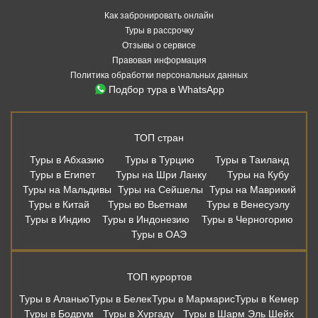
Как забронировать онлайн
Туры в рассрочку
Отзывы о сервисе
Правовая информация
Политика обработки персональных данных
Подбор тура в WhatsApp
ТОП стран
Туры в Абхазию
Туры в Турцию
Туры в Таиланд
Туры в Египет
Туры на Шри Ланку
Туры на Кубу
Туры на Мальдивы
Туры на Сейшелы
Туры на Маврикий
Туры в Китай
Туры во Вьетнам
Туры в Венесуэлу
Туры в Индию
Туры в Индонезию
Туры в Черногорию
Туры в ОАЭ
ТОП курортов
Туры в Аланью
Туры в Белек
Туры в Мармарис
Туры в Кемер
Туры в Бодрум
Туры в Хургаду
Туры в Шарм Эль Шейх