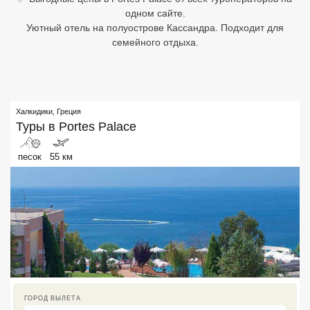
одном сайте.
Египет
Уютный отель на полуострове Кассандра. Подходит для
семейного отдыха.
Куба
Шри Ланка
Бали
Халкидики
,
Греция
Туры в
Portes Palace
Вьетнам
песок
55 км
Хайнань
Северный Гоа
Южный Гоа
Занзибар
Абхазия
ГОРОД ВЫЛЕТА
Большой Сочи