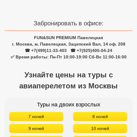
Сетевые отели Турции
Сетевые отели Египта
Забронировать в офисе:
Сетевые отели ОАЭ
FUN&SUN PREMIUM Павелецкая
Сетевые отели Таиланда
г. Москва, м. Павелецкая, Зацепский Вал, 14 оф. 208
☎ +7(499)11-33-403
|
☎ +7(925)400-04-24
✅ Время работы: Пн-Пт 10:00-19:00 Сб-Вс 11:00-16:00
Сетевые отели Шри Ланки
Узнайте цены на туры с
Сетевые отели Вьетнама
авиаперелетом из Москвы
Сетевые отели Мальдив
Туры на двоих взрослых
Сетевые отели Бали
7 ночей
8 ночей
Сетевые отели Сейшел
9 ночей
10 ночей
Сетевые отели Маврикия