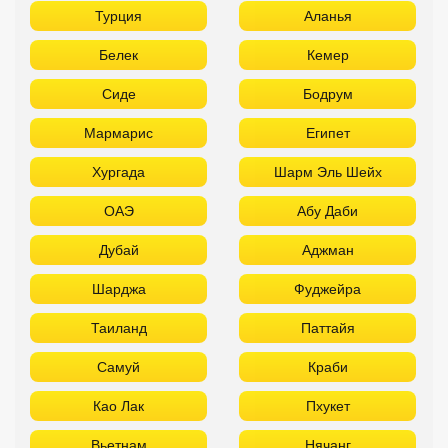
Турция
Аланья
Белек
Кемер
Сиде
Бодрум
Мармарис
Египет
Хургада
Шарм Эль Шейх
ОАЭ
Абу Даби
Дубай
Аджман
Шарджа
Фуджейра
Таиланд
Паттайя
Самуй
Краби
Као Лак
Пхукет
Вьетнам
Нячанг