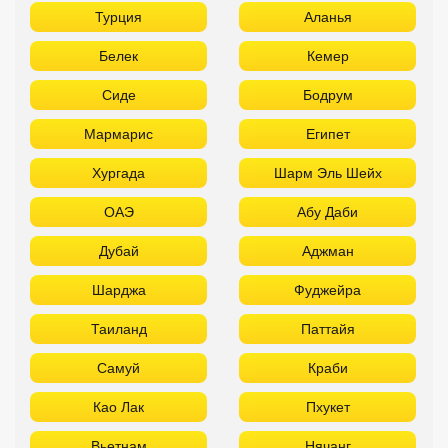
Турция
Аланья
Белек
Кемер
Сиде
Бодрум
Мармарис
Египет
Хургада
Шарм Эль Шейх
ОАЭ
Абу Даби
Дубай
Аджман
Шарджа
Фуджейра
Таиланд
Паттайя
Самуй
Краби
Као Лак
Пхукет
Вьетнам
Нячанг