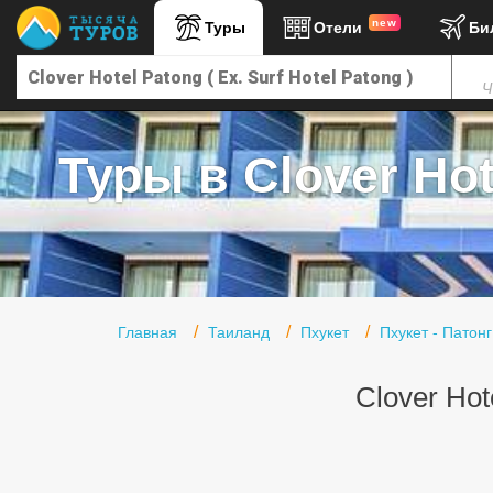
new
Туры
Отели
Би
Главная
Ч
Горящие туры
Туры в Турцию
Туры в Clover Hote
Туры в Египет
Туры в ОАЭ
Офис г. Москва
Помощь
Главная
Таиланд
Пхукет
Пхукет - Патонг
Подборки отелей
Clover Hot
Турция
Таиланд
ОАЭ