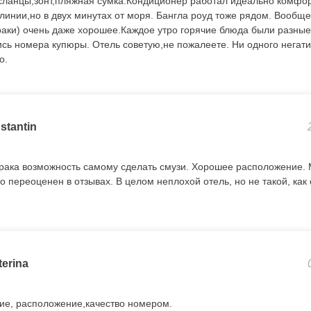
,сланцы,зонт,пляжная сумка.Кондиционер работал идеально комфо
й линии,но в двух минутах от моря. Бангла роуд тоже рядом. Вооб
раки) очень даже хорошее.Каждое утро горячие блюда были разные
ись номера купюры. Отель советую,не пожалеете. Ни одного негати
о.
stantin
рака возможность самому сделать смузи. Хорошее расположение.
но переоценен в отзывах. В целом неплохой отель, но не такой, как 
terina
ие, расположение,качество номером.