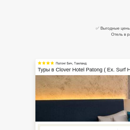
Египет
Куба
✅ Выгодные цены в
Шри Ланка
Отель в р
Бали
Вьетнам
Патонг Бич
,
Таиланд
Хайнань
Туры в
Clover Hotel Patong ( Ex. Surf 
Северный Гоа
Южный Гоа
Занзибар
Абхазия
Большой Сочи