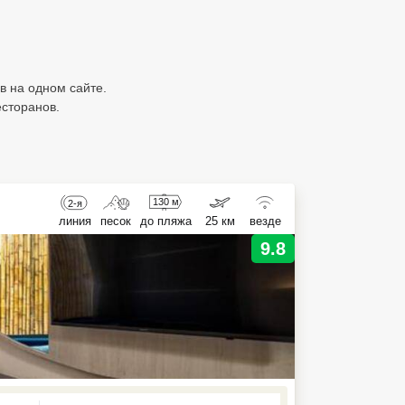
ов на одном сайте.
есторанов.
130 м
2-я
линия
песок
до пляжа
25 км
везде
9.8
ed , press Down to open the menu,