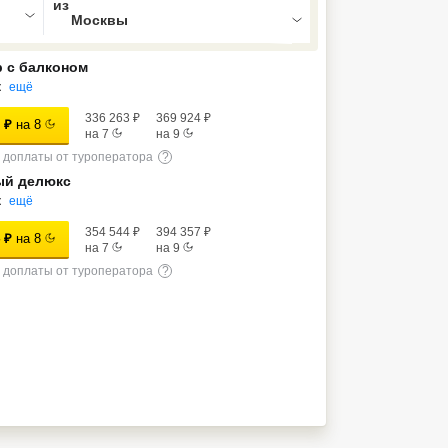
 с балконом
к
ещё
336 263
₽
369 924
₽
₽
на
8
на
7
на
9
доплаты от туроператора
?
ый делюкс
к
ещё
354 544
₽
394 357
₽
₽
на
8
на
7
на
9
доплаты от туроператора
?