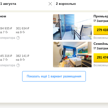
21 августа
2 взрослых
ном
Премьер
Завтра
284 935
₽
301 634
₽
279 410
на
7
на
9
роператора
?
Возможны 
Семейн
Завтра
345 316
₽
382 141
₽
291 474
на
7
на
9
роператора
?
Возможны 
Показать ещё
1
вариант
размещения