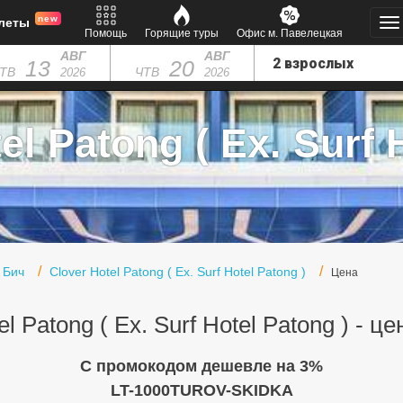
new
леты
Помощь
Горящие туры
Офис м. Павелецкая
АВГ
АВГ
13
20
ТВ
ЧТВ
2026
2026
l Patong ( Ex. Surf H
 Бич
Clover Hotel Patong ( Ex. Surf Hotel Patong )
Цена
el Patong ( Ex. Surf Hotel Patong ) - ц
C промокодом дешевле на 3%
LT-1000TUROV-SKIDKA