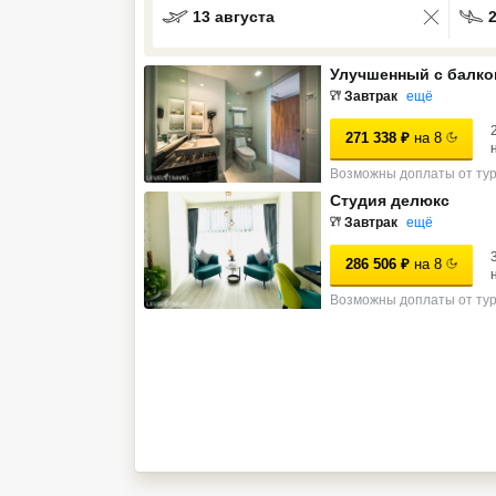
13 августа
Кав Мин Воды
Улучшенный с балко
Экскурсионные туры
Завтрак
ещё
VIP отели 5 звезд
271 338
₽
на
8
ТОП 10 лучших отелей 5*
Возможны доплаты от ту
Студия делюкс
Завтрак
ещё
ТОП 10 недорогих отелей
5*
286 506
₽
на
8
Лучшие отели 4* звезды
Возможны доплаты от ту
Недорогие отели 4*
звезды
Лучшие отели 3* звезды
Недорогие отели 3*
звезды