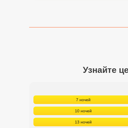
Сетевые отели Турции
Сетевые отели Египта
Сетевые отели ОАЭ
Сетевые отели Таиланда
Сетевые отели Шри Ланки
Узнайте ц
Сетевые отели Вьетнама
Сетевые отели Мальдив
7 ночей
Сетевые отели Бали
10 ночей
Сетевые отели Сейшел
13 ночей
Сетевые отели Маврикия