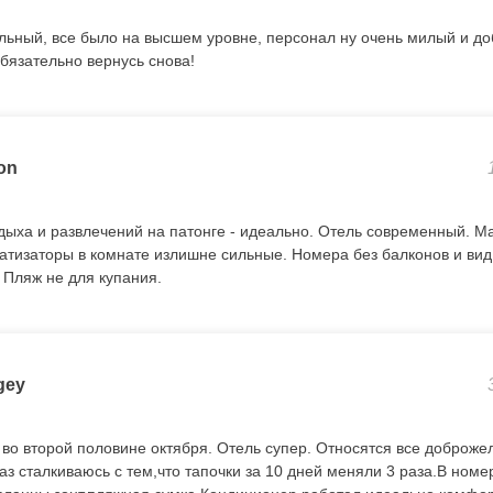
льный, все было на высшем уровне, персонал ну очень милый и д
обязательно вернусь снова!
on
дыха и развлечений на патонге - идеально. Отель современный. М
атизаторы в комнате излишне сильные. Номера без балконов и вид
. Пляж не для купания.
gey
 во второй половине октября. Отель супер. Относятся все доброже
з сталкиваюсь с тем,что тапочки за 10 дней меняли 3 раза.В номер