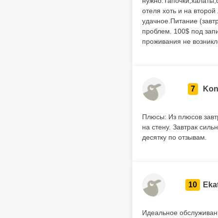
нужно.Тапочки,халаты
отеля хоть и на второ
удачное.Питание (завт
проблем. 100$ под зап
проживания не возникл
7
Kon
Плюсы: Из плюсов завт
на стену. Завтрак силь
десятку по отзывам.
10
Eka
Идеальное обслуживан