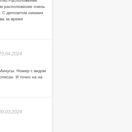
ртно.Расположение
щем расположение очень
. С депозитом никаких
ва за время
23.04.2024
 Минусы: Номер с видом
описан. И точно на на
09.03.2024