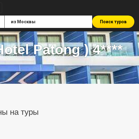
Поиск туров
otel Patong ) 4****
ены на туры