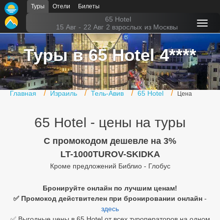
Туры
Отели
Билеты
Главная
65 Hotel
15 Авг
-
22 Авг
2 взрослых
из Москвы
Горящие туры
Туры в 65 Hotel 4****
Туры в Турцию
Туры в Египет
Главная
Израиль
Тель-Авив
65 Hotel
Цена
Туры в ОАЭ
65 Hotel - цены на туры
Офис г. Москва
Помощь
C промокодом дешевле на 3%
LT-1000TUROV-SKIDKA
Подборки отелей
Кроме предложений Библио - Глобус
Турция
Бронируйте онлайн по лучшим ценам!
✅ Промокод действителен при бронировании онлайн
-
Таиланд
здесь
ОАЭ
✅ Выгодные цены в 65 Hotel от всех туроператоров на одном