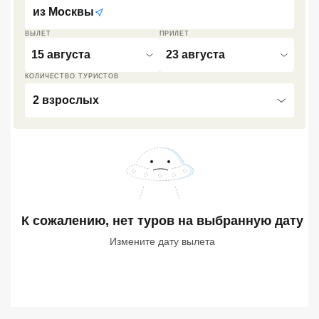
из
Москвы
Кав Мин Воды
ВЫЛЕТ
ПРИЛЕТ
Экскурсионные туры
15 августа
23 августа
VIP отели 5 звезд
КОЛИЧЕСТВО ТУРИСТОВ
2 взрослых
ТОП 10 лучших отелей 5*
ТОП 10 недорогих отелей
5*
Лучшие отели 4* звезды
К сожалению, нет туров
на выбранную дату
Недорогие отели 4*
звезды
Измените дату вылета
Лучшие отели 3* звезды
Недорогие отели 3*
звезды