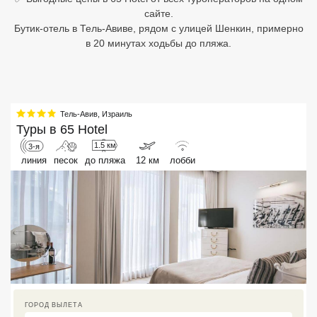
сайте.
Египет
Бутик-отель в Тель-Авиве, рядом с улицей Шенкин, примерно
в 20 минутах ходьбы до пляжа.
Куба
Шри Ланка
Бали
Тель-Авив
,
Израиль
Туры в
65 Hotel
Вьетнам
1.5 км
3-я
линия
песок
до пляжа
12 км
лобби
Хайнань
Северный Гоа
Южный Гоа
Занзибар
Абхазия
ГОРОД ВЫЛЕТА
Большой Сочи