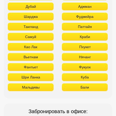
Дубай
Аджман
Шарджа
Фуджейра
Таиланд
Паттайя
Самуй
Краби
Као Лак
Пхукет
Вьетнам
Нячанг
Фантьет
Фукуок
Шри Ланка
Куба
Мальдивы
Бали
Забронировать в офисе: