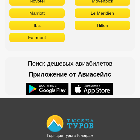
Novotel
Movenpick
Marriott
Le Meridien
Ibis
Hilton
Fairmont
Поиск дешевых авиабилетов
Приложение от Авиасейлс
Доступно в
Загрузите в
Горящие туры в Телеграм