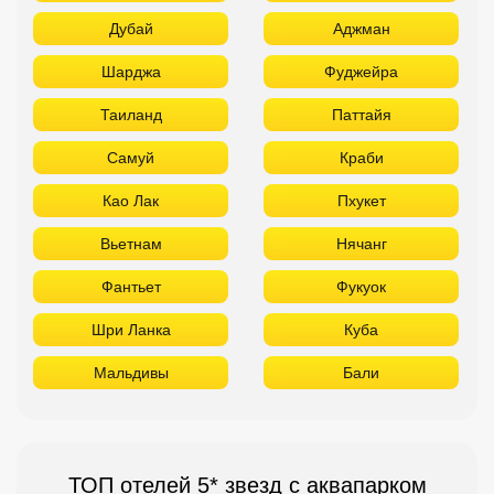
Дубай
Аджман
Шарджа
Фуджейра
Таиланд
Паттайя
Самуй
Краби
Као Лак
Пхукет
Вьетнам
Нячанг
Фантьет
Фукуок
Шри Ланка
Куба
Мальдивы
Бали
ТОП отелей 5* звезд с аквапарком