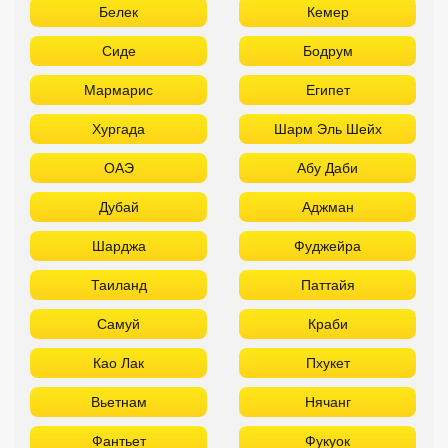
Белек
Кемер
Сиде
Бодрум
Мармарис
Египет
Хургада
Шарм Эль Шейх
ОАЭ
Абу Даби
Дубай
Аджман
Шарджа
Фуджейра
Таиланд
Паттайя
Самуй
Краби
Као Лак
Пхукет
Вьетнам
Нячанг
Фантьет
Фукуок