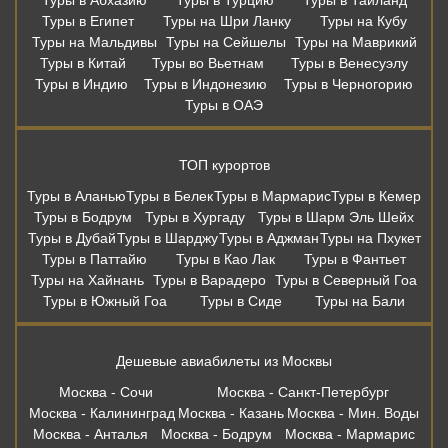
Туры в Египет
Туры на Шри Ланку
Туры на Кубу
Туры на Мальдивы
Туры на Сейшелы
Туры на Маврикий
Туры в Китай
Туры во Вьетнам
Туры в Венесуэлу
Туры в Индию
Туры в Индонезию
Туры в Черногорию
Туры в ОАЭ
ТОП курортов
Туры в Аланью
Туры в Белек
Туры в Мармарис
Туры в Кемер
Туры в Бодрум
Туры в Хургаду
Туры в Шарм Эль Шейх
Туры в Дубай
Туры в Шарджу
Туры в Аджман
Туры на Пхукет
Туры в Паттайю
Туры в Као Лак
Туры в Фантьет
Туры на Хайнань
Туры в Варадеро
Туры в Северный Гоа
Туры в Южный Гоа
Туры в Сиде
Туры на Бали
Дешевые авиабилеты из Москвы
Москва - Сочи
Москва - Санкт-Петербург
Москва - Калининград
Москва - Казань
Москва - Мин. Воды
Москва - Анталья
Москва - Бодрум
Москва - Мармарис