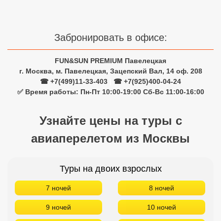
Сетевые отели Турции
Сетевые отели Египта
Забронировать в офисе:
Сетевые отели ОАЭ
FUN&SUN PREMIUM Павелецкая
Сетевые отели Таиланда
г. Москва, м. Павелецкая, Зацепский Вал, 14 оф. 208
☎ +7(499)11-33-403
|
☎ +7(925)400-04-24
✅ Время работы: Пн-Пт 10:00-19:00 Сб-Вс 11:00-16:00
Сетевые отели Шри Ланки
Узнайте цены на туры с
Сетевые отели Вьетнама
авиаперелетом из Москвы
Сетевые отели Мальдив
Туры на двоих взрослых
Сетевые отели Бали
7 ночей
8 ночей
Сетевые отели Сейшел
9 ночей
10 ночей
Сетевые отели Маврикия