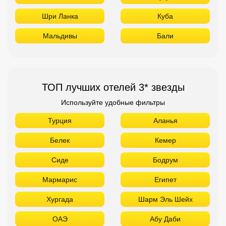
Шри Ланка
Куба
Мальдивы
Бали
ТОП лучших отелей 3* звезды
Используйте удобные фильтры
Турция
Аланья
Белек
Кемер
Сиде
Бодрум
Мармарис
Египет
Хургада
Шарм Эль Шейх
ОАЭ
Абу Даби