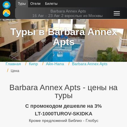
Туры
Отели
Билеты
Главная
Barbara Annex Apts
16 Авг
-
23 Авг
2 взрослых
из Москвы
Горящие туры
Туры в Barbara Annex
Туры в Турцию
Apts
Туры в Египет
Туры в ОАЭ
Главная
Кипр
Айя-Напа
Barbara Annex Apts
Офис г. Москва
Цена
Помощь
Barbara Annex Apts - цены на
Подборки отелей
туры
Турция
C промокодом дешевле на 3%
LT-1000TUROV-SKIDKA
Таиланд
Кроме предложений Библио - Глобус
ОАЭ