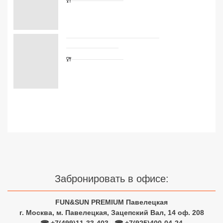
Сетевые отели Турции
Сетевые отели Египта
Сетевые отели ОАЭ
Сетевые отели Таиланда
Сетевые отели Шри Ланки
Сетевые отели Вьетнама
Сетевые отели Мальдив
Забронировать в офисе:
Сетевые отели Бали
Сетевые отели Сейшел
FUN&SUN PREMIUM Павелецкая
г. Москва, м. Павелецкая, Зацепский Вал, 14 оф. 208
Сетевые отели Маврикия