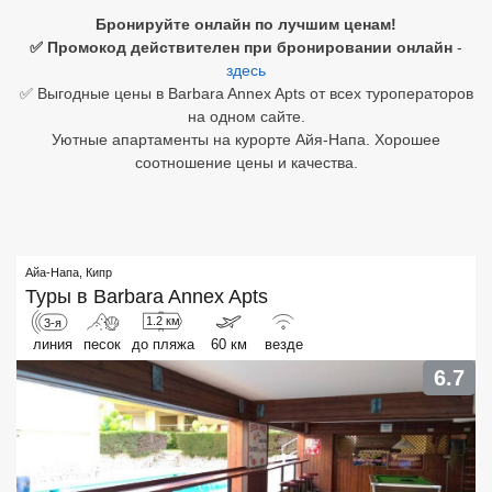
Бронируйте онлайн по лучшим ценам!
Египет
✅ Промокод действителен при бронировании онлайн
-
здесь
Куба
✅ Выгодные цены в Barbara Annex Apts от всех туроператоров
на одном сайте.
Шри Ланка
Уютные апартаменты на курорте Айя-Напа. Хорошее
соотношение цены и качества.
Бали
Вьетнам
Хайнань
Айа-Напа
,
Кипр
Туры в
Barbara Annex Apts
Северный Гоа
1.2 км
3-я
линия
песок
до пляжа
60 км
везде
Южный Гоа
6.7
Занзибар
Абхазия
Большой Сочи