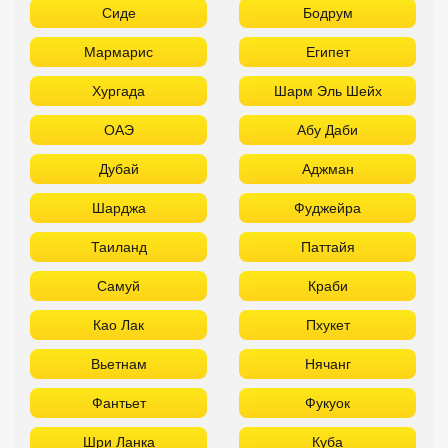
Сиде
Бодрум
Мармарис
Египет
Хургада
Шарм Эль Шейх
ОАЭ
Абу Даби
Дубай
Аджман
Шарджа
Фуджейра
Таиланд
Паттайя
Самуй
Краби
Као Лак
Пхукет
Вьетнам
Нячанг
Фантьет
Фукуок
Шри Ланка
Куба