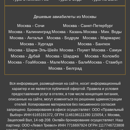
Дешевые авиабилеты из Москвы
Москва - Сочи
Москва - Санкт-Петербург
Москва - Калининград
Москва - Казань
Москва - Мин. Воды
Москва - Анталья
Москва - Бодрум
Москва - Мармарис
Москва - Хургада
Москва - Бангкок
Москва - Шарм-Эль-Шейх
Москва - Пхукет
Москва - Самуи
Москва - Дубай
Москва - Шарджа
Москва - Коломбо
Москва - Гоа
Москва - Мале
Москва - Бали
Москва - Стамбул
Москва - Белград
Вся информация, размещённая на сайте, носит информационный
характер и не является публичной офертой. Правила и условия
предоставления услуг в отелях, в том числе концепция питания,
описанные на сайте, могут изменяться по решению администрации
отелей. Копирование материалов без письменного согласия
запрещено. Бронирование в офисе осуществляет: ООО «Правильный
Выбор» ИНН 6165191372, ОГРН 1146196111280 115054, г. Москва,
Зацепский Вал, 14 оф 208. Онлвйн бронирование осуществляет. Наш
партнер: ООО «Левел Тревел» ИНН 7716697924 ОГРН 1117746723808