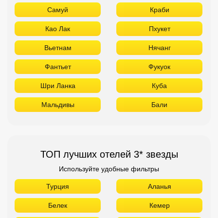
Самуй
Краби
Као Лак
Пхукет
Вьетнам
Нячанг
Фантьет
Фукуок
Шри Ланка
Куба
Мальдивы
Бали
ТОП лучших отелей 3* звезды
Используйте удобные фильтры
Турция
Аланья
Белек
Кемер