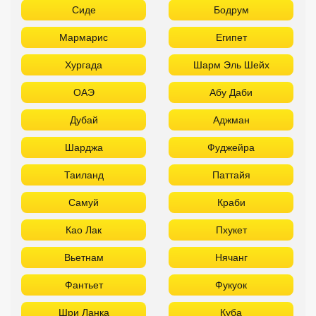
Сиде
Бодрум
Мармарис
Египет
Хургада
Шарм Эль Шейх
ОАЭ
Абу Даби
Дубай
Аджман
Шарджа
Фуджейра
Таиланд
Паттайя
Самуй
Краби
Као Лак
Пхукет
Вьетнам
Нячанг
Фантьет
Фукуок
Шри Ланка
Куба