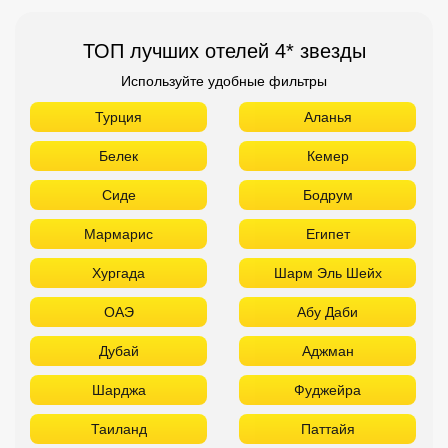
ТОП лучших отелей 4* звезды
Используйте удобные фильтры
Турция
Аланья
Белек
Кемер
Сиде
Бодрум
Мармарис
Египет
Хургада
Шарм Эль Шейх
ОАЭ
Абу Даби
Дубай
Аджман
Шарджа
Фуджейра
Таиланд
Паттайя