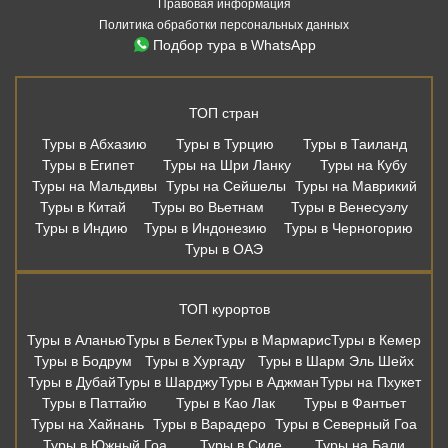
Правовая информация
Политика обработки персональных данных
Подбор тура в WhatsApp
ТОП стран
Туры в Абхазию
Туры в Турцию
Туры в Таиланд
Туры в Египет
Туры на Шри Ланку
Туры на Кубу
Туры на Мальдивы
Туры на Сейшелы
Туры на Маврикий
Туры в Китай
Туры во Вьетнам
Туры в Венесуэлу
Туры в Индию
Туры в Индонезию
Туры в Черногорию
Туры в ОАЭ
ТОП курортов
Туры в Аланью
Туры в Белек
Туры в Мармарис
Туры в Кемер
Туры в Бодрум
Туры в Хургаду
Туры в Шарм Эль Шейх
Туры в Дубай
Туры в Шарджу
Туры в Аджман
Туры на Пхукет
Туры в Паттайю
Туры в Као Лак
Туры в Фантьет
Туры на Хайнань
Туры в Варадеро
Туры в Северный Гоа
Туры в Южный Гоа
Туры в Сиде
Туры на Бали