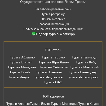
Осуществляет наш партнер Левел Тревел
Как забронировать онлайн
Туры в рассрочку
Отзывы о сервисе
Правовая информация
Политика обработки персональных данных
Подбор тура в WhatsApp
ТОП стран
Туры в Абхазию
Туры в Турцию
Туры в Таиланд
Туры в Египет
Туры на Шри Ланку
Туры на Кубу
Туры на Мальдивы
Туры на Сейшелы
Туры на Маврикий
Туры в Китай
Туры во Вьетнам
Туры в Венесуэлу
Туры в Индию
Туры в Индонезию
Туры в Черногорию
Туры в ОАЭ
ТОП курортов
Туры в Аланью
Туры в Белек
Туры в Мармарис
Туры в Кемер