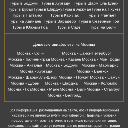
Туры в Бодрум
Туры в Хургаду
Туры в Шарм Эль Шейх
Туры в Дубай
Туры в Шарджу
Туры в Аджман
Туры на Пхукет
Туры в Паттайю
Туры в Као Лак
Туры в Фантьет
Туры на Хайнань
Туры в Варадеро
Туры в Северный Гоа
Туры в Южный Гоа
Туры в Сиде
Туры на Бали
Дешевые авиабилеты из Москвы
Москва - Сочи
Москва - Санкт-Петербург
Москва - Калининград
Москва - Казань
Москва - Мин. Воды
Москва - Анталья
Москва - Бодрум
Москва - Мармарис
Москва - Хургада
Москва - Бангкок
Москва - Шарм-Эль-Шейх
Москва - Пхукет
Москва - Самуи
Москва - Дубай
Москва - Шарджа
Москва - Коломбо
Москва - Гоа
Москва - Мале
Москва - Бали
Москва - Стамбул
Москва - Белград
Вся информация, размещённая на сайте, носит информационный
характер и не является публичной офертой. Правила и условия
предоставления услуг в отелях, в том числе концепция питания,
описанные на сайте, могут изменяться по решению администрации