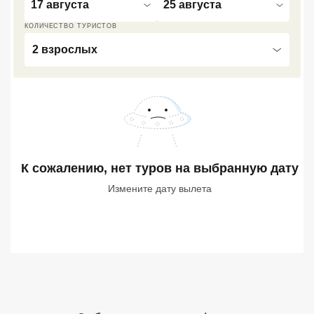
17 августа
25 августа
Сетевые отели Турции
КОЛИЧЕСТВО ТУРИСТОВ
Сетевые отели Египта
2 взрослых
Сетевые отели ОАЭ
Сетевые отели Таиланда
Сетевые отели Шри Ланки
К сожалению, нет туров
на выбранную дату
Сетевые отели Вьетнама
Измените дату вылета
Сетевые отели Мальдив
Сетевые отели Бали
Сетевые отели Сейшел
Сетевые отели Маврикия