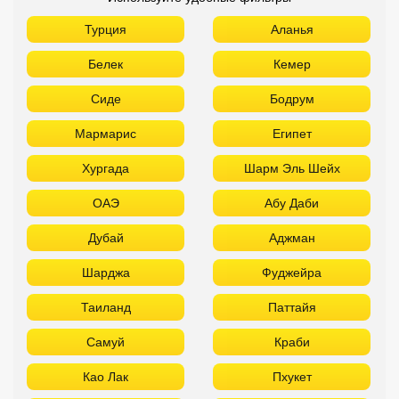
Турция
Аланья
Белек
Кемер
Сиде
Бодрум
Мармарис
Египет
Хургада
Шарм Эль Шейх
ОАЭ
Абу Даби
Дубай
Аджман
Шарджа
Фуджейра
Таиланд
Паттайя
Самуй
Краби
Као Лак
Пхукет