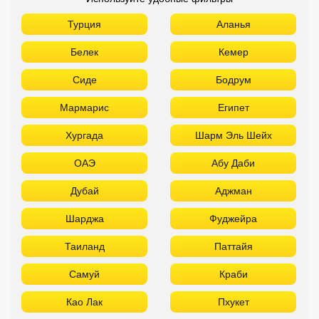
Турция
Аланья
Белек
Кемер
Сиде
Бодрум
Мармарис
Египет
Хургада
Шарм Эль Шейх
ОАЭ
Абу Даби
Дубай
Аджман
Шарджа
Фуджейра
Таиланд
Паттайя
Самуй
Краби
Као Лак
Пхукет