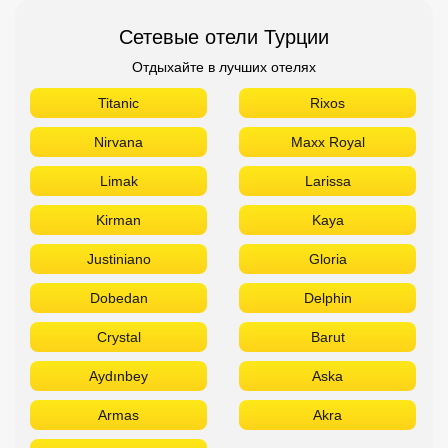
Сетевые отели Турции
Отдыхайте в лучших отелях
Titanic
Rixos
Nirvana
Maxx Royal
Limak
Larissa
Kirman
Kaya
Justiniano
Gloria
Dobedan
Delphin
Crystal
Barut
Aydınbey
Aska
Armas
Akra