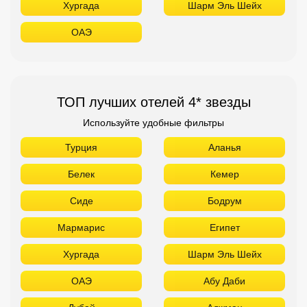
Хургада
Шарм Эль Шейх
ОАЭ
ТОП лучших отелей 4* звезды
Используйте удобные фильтры
Турция
Аланья
Белек
Кемер
Сиде
Бодрум
Мармарис
Египет
Хургада
Шарм Эль Шейх
ОАЭ
Абу Даби