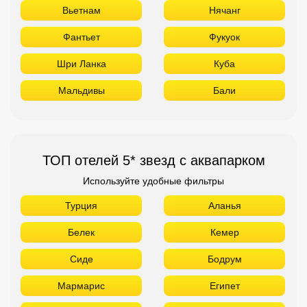
Вьетнам
Нячанг
Фантьет
Фукуок
Шри Ланка
Куба
Мальдивы
Бали
ТОП отелей 5* звезд с аквапарком
Используйте удобные фильтры
Турция
Аланья
Белек
Кемер
Сиде
Бодрум
Мармарис
Египет