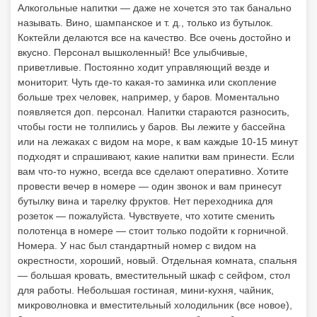
Алкогольные напитки — даже не хочется это так банально
называть. Вино, шампанское и т. д., только из бутылок.
Коктейли делаются все на качество. Все очень достойно и
вкусно. Персонал вышколенный! Все улыбчивые,
приветливые. Постоянно ходит управляющий везде и
мониторит. Чуть где-то какая-то заминка или скопление
больше трех человек, например, у баров. Моментально
появляется доп. персонал. Напитки стараются разносить,
чтобы гости не толпились у баров. Вы лежите у бассейна
или на лежаках с видом на море, к вам каждые 10-15 минут
подходят и спрашивают, какие напитки вам принести. Если
вам что-то нужно, всегда все сделают оперативно. Хотите
провести вечер в номере — один звонок и вам принесут
бутылку вина и тарелку фруктов. Нет переходника для
розеток — пожалуйста. Чувствуете, что хотите сменить
полотенца в номере — стоит только подойти к горничной.
Номера. У нас был стандартный номер с видом на
окрестности, хороший, новый. Отдельная комната, спальня
— большая кровать, вместительный шкаф с сейфом, стол
для работы. Небольшая гостиная, мини-кухня, чайник,
микроволновка и вместительный холодильник (все новое),