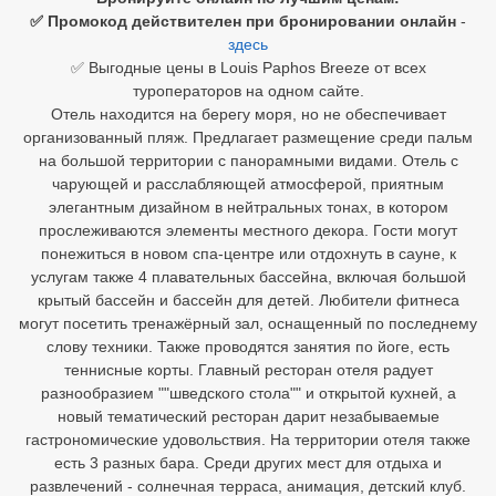
✅ Промокод действителен при бронировании онлайн
-
Египет
здесь
✅ Выгодные цены в Louis Paphos Breeze от всех
Куба
туроператоров на одном сайте.
Отель находится на берегу моря, но не обеспечивает
Шри Ланка
организованный пляж. Предлагает размещение среди пальм
на большой территории с панорамными видами. Отель с
Бали
чарующей и расслабляющей атмосферой, приятным
элегантным дизайном в нейтральных тонах, в котором
Вьетнам
прослеживаются элементы местного декора. Гости могут
понежиться в новом спа-центре или отдохнуть в сауне, к
Хайнань
услугам также 4 плавательных бассейна, включая большой
крытый бассейн и бассейн для детей. Любители фитнеса
Северный Гоа
могут посетить тренажёрный зал, оснащенный по последнему
слову техники. Также проводятся занятия по йоге, есть
Южный Гоа
теннисные корты. Главный ресторан отеля радует
разнообразием ""шведского стола"" и открытой кухней, а
Занзибар
новый тематический ресторан дарит незабываемые
гастрономические удовольствия. На территории отеля также
Абхазия
есть 3 разных бара. Среди других мест для отдыха и
Большой Сочи
развлечений - солнечная терраса, анимация, детский клуб.