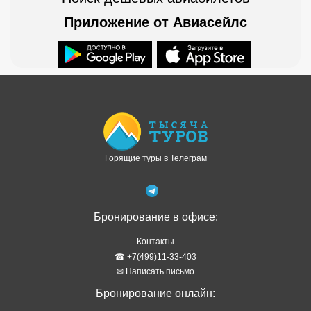
Приложение от Авиасейлс
Доступно в
Загрузите в
Горящие туры в Телеграм
Бронирование в офисе:
Контакты
☎ +7(499)11-33-403
✉ Написать письмо
Бронирование онлайн: