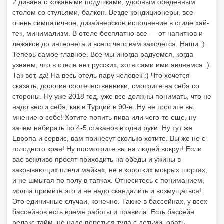
2 дивана с кожаными подушками, удобным обеденным
столом со стульями, балкон. Везде кондиционеры, все
очень симпатичное, дизайнерское исполнение в стиле хай-
тек, минимализм. В отеле бесплатно все — от напитков и
лежаков до интернета и всего чего вам захочется. Наши :)
Теперь самое главное. Все мы иногда радуемся, когда
узнаем, что в отеле нет русских, хотя сами ими являемся :)
Так вот, да! На весь отель пару человек :) Что хочется
сказать, дорогие соотечественники, смотрите на себя со
стороны. Ну уже 2018 год, уже все должны понимать, что не
надо вести себя, как в Турции в 90-е. Ну не портите вы
мнение о себе! Хотите попить пива или чего-то еще, ну
зачем набирать по 4-5 стаканов в одни руки. Ну тут же
Европа и сервис, вам принесут сколько хотите. Вы же не с
голодного края! Ну посмотрите вы на людей вокруг! Если
вас вежливо просят приходить на обеды и ужины в
закрывающих плечи майках, не в коротких мокрых шортах,
и не шмыгая по полу в тапках. Отнеситесь с пониманием,
молча примите это и не надо скандалить и возмущаться!
Это единичные случаи, конечно. Также в бассейнах, у всех
бассейнов есть время работы и правила. Есть бассейн
релакс тайм, не надо переться туда с детьми, орать,