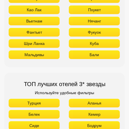
ТОП лучших отелей 3* звезды
Используйте удобные фильтры
Турция
Аланья
Белек
Кемер
Сиде
Бодрум
Мармарис
Египет
Хургада
Шарм Эль Шейх
ОАЭ
Абу Даби
Дубай
Аджман
Шарджа
Фуджейра