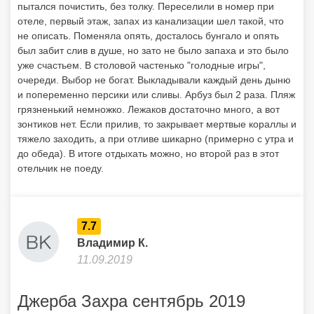
тяжело заходить, а при отливе шикарно (примерно с утра и
до обеда). В итоге отдыхать можно, но второй раз в этот
отельчик не поеду.
7.7
Владимир К.
11.09.2019
Джерба Захра сентябрь 2019
Отель действительно на 3 звезды, для любителей
непритязательного отдыха. Мы проживали в Мензеле, это
что-то отдельного квартала, из стоящих рядом номеров, в
виде, как я их обозвал, "бочка". В номере ничего лишнего.
Доставлял неудобство большой напольный кондиционер,
который работал, как трактор. Хотя надо отдать должное
тому факту, что когда он включался, все остальные звуки с
улицы, музыка от дискотеки или громкая речь или звуки из
соседнего номера становились неслышны. Конкретно в