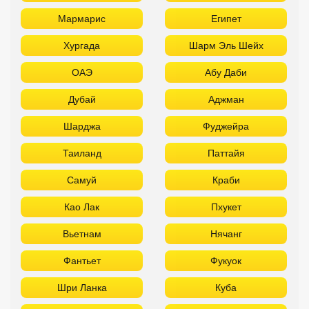
Таиланд
Паттайя
Самуй
Краби
Као Лак
Пхукет
Вьетнам
Нячанг
Фантьет
Фукуок
Шри Ланка
Куба
Мальдивы
Бали
Забронировать в офисе:
FUN&SUN PREMIUM Павелецкая
г. Москва, м. Павелецкая