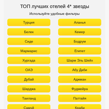
Мармарис
Египет
Хургада
Шарм Эль Шейх
ОАЭ
Абу Даби
Дубай
Аджман
Шарджа
Фуджейра
Таиланд
Паттайя
Самуй
Краби
Као Лак
Пхукет
Вьетнам
Нячанг
Фантьет
Фукуок
Шри Ланка
Куба
Мальдивы
Бали