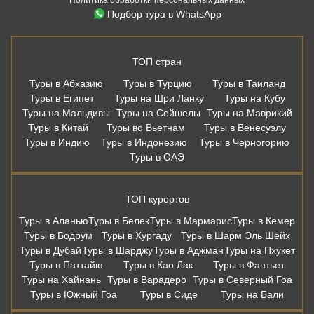
Туры в Индию
Туры в Индонезию
Туры в Черногорию
Туры в ОАЭ
ТОП курортов
Туры в Аланью
Туры в Белек
Туры в Мармарис
Туры в Кемер
Туры в Бодрум
Туры в Хургаду
Туры в Шарм Эль Шейх
Туры в Дубай
Туры в Шарджу
Туры в Аджман
Туры на Пхукет
Туры в Паттайю
Туры в Као Лак
Туры в Фантьет
Туры на Хайнань
Туры в Варадеро
Туры в Северный Гоа
Туры в Южный Гоа
Туры в Сиде
Туры на Бали
Дешевые авиабилеты из Москвы
Москва - Сочи
Москва - Санкт-Петербург
Москва - Калининград
Москва - Казань
Москва - Мин. Воды
Москва - Анталья
Москва - Бодрум
Москва - Мармарис
Москва - Хургада
Москва - Бангкок
Москва - Шарм-Эль-Шейх
Москва - Пхукет
Москва - Самуи
Москва - Дубай
Москва - Шарджа
Москва - Коломбо
Москва - Гоа
Москва - Мале
Москва - Бали
Москва - Стамбул