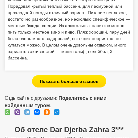
Показать больше отзывов
Отдыхайте с друзьями:
Поделитесь с ними
найденным туром.
Об отеле Dar Djerba Zahra 3***
Построен: 1972 г. Реновация: 2018 г. Расположен: на острове
Джерба. Расстояние от Международного аэропорта Джерба-
Зарзис - 30 км. Состоит из 2 соединенных между собой
корпусов, расположенных в парке, выходящем
непосредственно на песчаный пляж, рядом с отелем
соседствует бунгало. Всего 345 номеров. Пляж: общественный
песчаный пляж в 10 м от отеля (1 береговая линия).
Предоставляются зонтики, шезлонги и пляжные полотенца.
Адрес: Джерба. Система «Все включено»: - Shehrezade
Restaurant (шведский стол): завтрак с 07:00-10:00, обед с