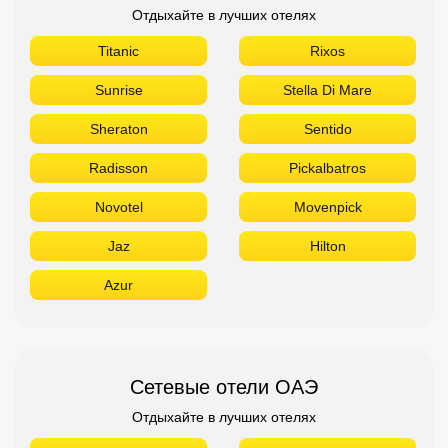
Novotel
Movenpick
Jaz
Hilton
Azur
Сетевые отели ОАЭ
Отдыхайте в лучших отелях
The Address
Sofitel
Sheraton
Rove
Ramada
Radisson
Novotel
Movenpick
Marriott
Le Meridien