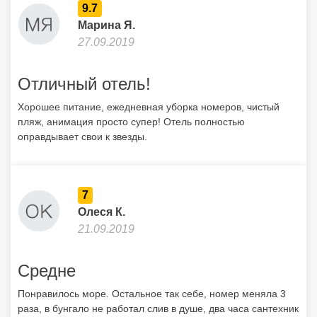
7
Олеся К.
21.09.2019
Средне
Понравилось море. Остальное так себе, номер меняла 3
раза, в бунгало не работал слив в душе, два часа сантехник
пытался почистить, без толку. Переселили в номер при
отеле, первый этаж, запах из канализации шел такой, что
не описать. Поменяла опять, досталось бунгало и опять
был забит слив в душе, но зато не было запаха и это было
уже счастьем. В столовой частенько "голодные игры",
очереди. Выбор не богат. Выкладывали каждый день дыню
и попеременно персики или сливы. Арбуз был 2 раза. Пляж
грязненький немножко. Лежаков достаточно много, а вот
зонтиков нет. Если прилив, то закрывает мертвые кораллы и