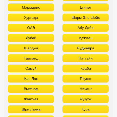
Таиланд
Паттайя
Самуй
Краби
Као Лак
Пхукет
Вьетнам
Нячанг
Фантьет
Фукуок
Шри Ланка
Куба
Мальдивы
Бали
ТОП отелей 5* звезд с аквапарком
Используйте удобные фильтры
Турция
Аланья