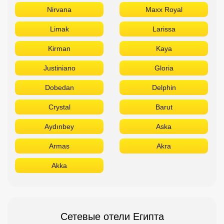
Crystal
Barut
Aydınbey
Aska
Armas
Akra
Akka
Сетевые отели Египта
Отдыхайте в лучших отелях
Titanic
Rixos
Sunrise
Stella Di Mare
Sheraton
Sentido
Radisson
Pickalbatros