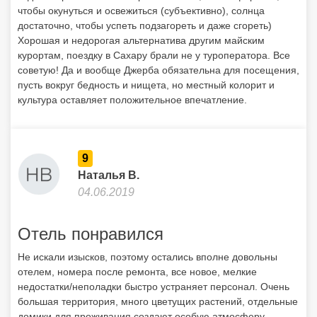
9
Наталья В.
04.06.2019
Отель понравился
Не искали изысков, поэтому остались вполне довольны
отелем, номера после ремонта, все новое, мелкие
недостатки/неполадки быстро устраняет персонал. Очень
большая территория, много цветущих растений, отдельные
домики для проживания создают особую атмосферу.
Порадовал крытый теплый бассейн, для пасмурной или
прохладной погоды отличный вариант. Питание неплохое,
достаточно разнообразное, но несколько специфическое —
местные блюда, специи. Из алкогольных напитков можно
пить только местное вино и пиво. Пляж хороший, пару дней
было очень много водорослей, выглядит неприятно, но
купаться можно. В целом очень довольны отдыхом, много
вариантов активностей — мини-гольф, волейбол, 3
бассейна.