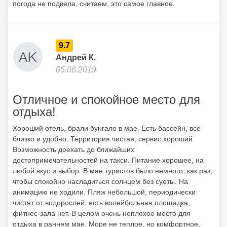
Отличное и спокойное место для
отдыха!
Хороший отель, брали бунгало в мае. Есть бассейн, все
близко и удобно. Территория чистая, сервис хороший.
Возможность доехать до ближайших
достопримечательностей на такси. Питание хорошее, на
любой вкус и выбор. В мае туристов было немного, как раз,
чтобы спокойно насладиться солнцем без суеты. На
анимацию не ходили. Пляж небольшой, периодически
чистят от водорослей, есть волейбольная площадка,
фитнес-зала нет. В целом очень неплохое место для
отдыха в раннем мае. Море не теплое, но комфортное,
чтобы окунуться и освежиться (субъективно), солнца
достаточно, чтобы успеть подзагореть и даже сгореть)
Хорошая и недорогая альтернатива другим майским
курортам, поездку в Сахару брали не у туроператора. Все
советую! Да и вообще Джерба обязательна для посещения,
пусть вокруг бедность и нищета, но местный колорит и
культура оставляет положительное впечатление.