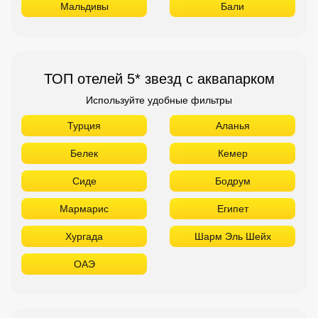
Белек
Кемер
Сиде
Бодрум
Мармарис
Египет
Хургада
Шарм Эль Шейх
ОАЭ
ТОП лучших отелей 4* звезды
Используйте удобные фильтры
Турция
Аланья
Белек
Кемер
Сиде
Бодрум