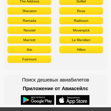
Ibis
Hilton
Fairmont
Поиск дешевых авиабилетов
Приложение от Авиасейлс
Доступно в
Загрузите в
Горящие туры в Телеграм
Бронирование в офисе: