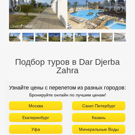
Подбор туров в Dar Djerba
Zahra
Узнайте цены с перелетом из разных городов:
Бронируйте онлайн по лучшим ценам!
Москва
Санкт Петербург
Екатеринбург
Казань
Уфа
Минеральные Воды
Новосибирск
Красноярск
Н. Новгород
Оренбург
Пенза
Пермь
Самара
Томск
Тюмень
Челябинск