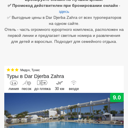
✅ Промокод действителен при бронировании онлайн
-
Египет
здесь
✅ Выгодные цены в Dar Djerba Zahra от всех туроператоров
Куба
на одном сайте.
Отель - часть огромного курортного комплекса, расположен на
Шри Ланка
первой линии и предлагает светлые номера и развлечения
для детей и взрослых. Подходит для семейного отдыха.
Бали
Вьетнам
Хайнань
Мидун
,
Тунис
Туры в
Dar Djerba Zahra
Северный Гоа
10 м
1-я
линия
песок
до пляжа
30 км
везде
Южный Гоа
9.0
Занзибар
Абхазия
Большой Сочи