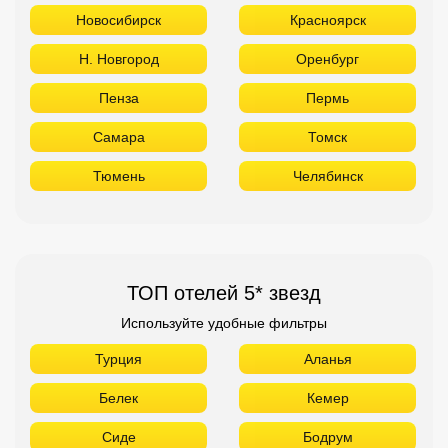
ТОП отелей 5* звезд
Используйте удобные фильтры
Турция
Аланья
Белек
Кемер
Сиде
Бодрум
Мармарис
Египет
Хургада
Шарм Эль Шейх
ОАЭ
Абу Даби
Дубай
Аджман
Шарджа
Фуджейра