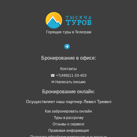
Контакты
☎ +7(499)11-33-403
✉ Написать письмо
Бронирование онлайн:
Осуществляет наш партнер Левел Тревел
Как забронировать онлайн
Туры в рассрочку
Отзывы о сервисе
Правовая информация
Политика обработки персональных данных
Подбор тура в WhatsApp
ТОП стран
Туры в Абхазию
Туры в Турцию
Туры в Таиланд
Туры в Египет
Туры на Шри Ланку
Туры на Кубу
Туры на Мальдивы
Туры на Сейшелы
Туры на Маврикий
Туры в Китай
Туры во Вьетнам
Туры в Венесуэлу