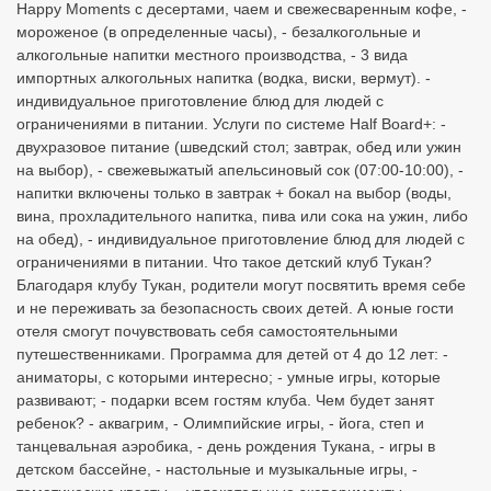
Happy Moments c десертами, чаем и свежесваренным кофе, -
мороженое (в определенные часы), - безалкогольные и
алкогольные напитки местного производства, - 3 вида
импортных алкогольных напитка (водка, виски, вермут). -
индивидуальное приготовление блюд для людей с
ограничениями в питании. Услуги по системе Half Board+: -
двухразовое питание (шведский стол; завтрак, обед или ужин
на выбор), - свежевыжатый апельсиновый сок (07:00-10:00), -
напитки включены только в завтрак + бокал на выбор (воды,
вина, прохладительного напитка, пива или сока на ужин, либо
на обед), - индивидуальное приготовление блюд для людей с
ограничениями в питании. Что такое детский клуб Тукан?
Благодаря клубу Тукан, родители могут посвятить время себе
и не переживать за безопасность своих детей. А юные гости
отеля смогут почувствовать себя самостоятельными
путешественниками. Программа для детей от 4 до 12 лет: -
аниматоры, с которыми интересно; - умные игры, которые
развивают; - подарки всем гостям клуба. Чем будет занят
ребенок? - аквагрим, - Олимпийские игры, - йога, степ и
танцевальная аэробика, - день рождения Тукана, - игры в
детском бассейне, - настольные и музыкальные игры, -