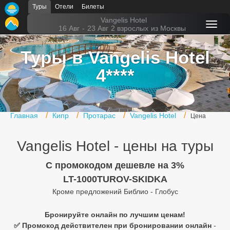
Туры
Отели
Билеты
Главная
Vangelis Hotel
16 Авг
-
23 Авг
2 взрослых
из Москвы
Горящие туры
Туры в Vangelis Hotel
Туры в Турцию
4****
Туры в Египет
Туры в ОАЭ
Главная
Кипр
Протарас
Vangelis Hotel
Цена
Офис г. Москва
Vangelis Hotel - цены на туры
Помощь
C промокодом дешевле на 3%
Подборки отелей
LT-1000TUROV-SKIDKA
Турция
Кроме предложений Библио - Глобус
Таиланд
Бронируйте онлайн по лучшим ценам!
✅ Промокод действителен при бронировании онлайн
-
ОАЭ