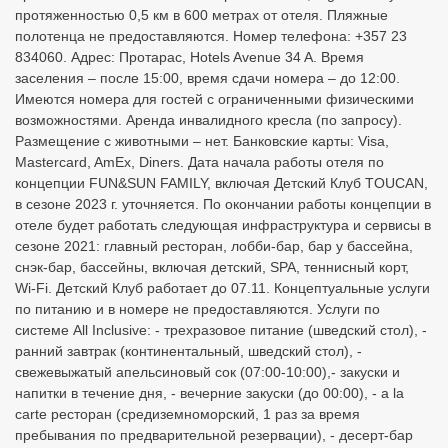
протяженностью 0,5 км в 600 метрах от отеля. Пляжные
полотенца не предоставляются. Номер телефона: +357 23
834060. Адрес: Протарас, Hotels Avenue 34 A. Время
заселения – после 15:00, время сдачи номера – до 12:00.
Имеются номера для гостей с ограниченными физическими
возможностями. Аренда инвалидного кресла (по запросу). ​
Размещение с животными – нет. Банковские карты: Visa,
Mastercard, AmEx, Diners. Дата начала работы отеля по
концепции FUN&SUN FAMILY, включая Детский Клуб TOUCAN,
в сезоне 2023 г. уточняется. По окончании работы концепции в
отеле будет работать следующая инфраструктура и сервисы в
сезоне 2021: главный ресторан, лобби-бар, бар у бассейна,
снэк-бар, бассейны, включая детский, SPA, теннисный корт,
Wi-Fi. Детский Клуб работает до 07.11. Концептуальные услуги
по питанию и в номере не предоставляются. Услуги по
системе All Inclusive: - трехразовое питание (шведский стол), -
ранний завтрак (континентальный, шведский стол), -
свежевыжатый апельсиновый сок (07:00-10:00), ​- закуски и
напитки в течение дня, - вечерние закуски (до 00:00), - a la
сarte ресторан (средиземноморский, 1 раз за время
пребывания по предварительной резервации), - десерт-бар