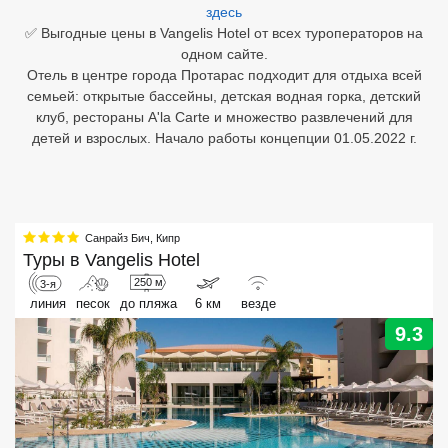
здесь
✅ Выгодные цены в Vangelis Hotel от всех туроператоров на
Египет
одном сайте.
Отель в центре города Протарас подходит для отдыха всей
Куба
семьей: открытые бассейны, детская водная горка, детский
Шри Ланка
клуб, рестораны A'la Carte и множество развлечений для
детей и взрослых. Начало работы концепции 01.05.2022 г.
Бали
Вьетнам
Хайнань
Санрайз Бич
,
Кипр
Туры в
Vangelis Hotel
Северный Гоа
250 м
3-я
линия
песок
до пляжа
6 км
везде
Южный Гоа
9.3
Занзибар
Абхазия
Большой Сочи