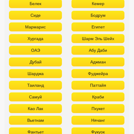
Белек
Кемер
Сиде
Бодрум
Мармарис
Египет
Хургада
Шарм Эль Шейх
ОАЭ
Абу Даби
Дубай
Аджман
Шарджа
Фуджейра
Таиланд
Паттайя
Самуй
Краби
Као Лак
Пхукет
Вьетнам
Нячанг
Фантьет
Фукуок