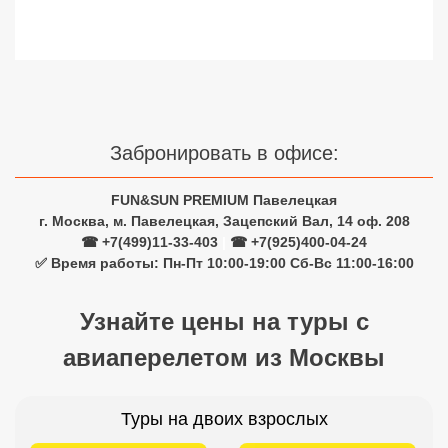
Сетевые отели Турции
Сетевые отели Египта
Сетевые отели ОАЭ
Сетевые отели Таиланда
Забронировать в офисе:
FUN&SUN PREMIUM Павелецкая
Сетевые отели Шри Ланки
г. Москва, м. Павелецкая, Зацепский Вал, 14 оф. 208
☎ +7(499)11-33-403
|
☎ +7(925)400-04-24
Сетевые отели Вьетнама
✅ Время работы: Пн-Пт 10:00-19:00 Сб-Вс 11:00-16:00
Узнайте цены на туры с
Сетевые отели Мальдив
авиаперелетом из Москвы
Сетевые отели Бали
Сетевые отели Сейшел
Туры на двоих взрослых
Сетевые отели Маврикия