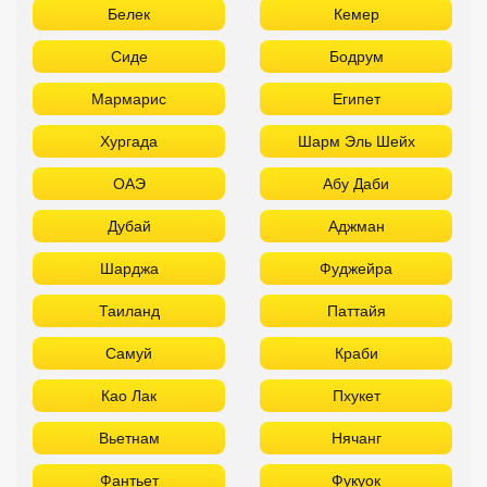
Белек
Кемер
Сиде
Бодрум
Мармарис
Египет
Хургада
Шарм Эль Шейх
ОАЭ
Абу Даби
Дубай
Аджман
Шарджа
Фуджейра
Таиланд
Паттайя
Самуй
Краби
Као Лак
Пхукет
Вьетнам
Нячанг
Фантьет
Фукуок