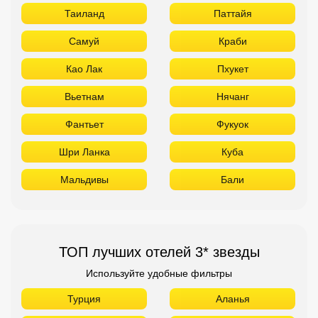
Таиланд
Паттайя
Самуй
Краби
Као Лак
Пхукет
Вьетнам
Нячанг
Фантьет
Фукуок
Шри Ланка
Куба
Мальдивы
Бали
ТОП лучших отелей 3* звезды
Используйте удобные фильтры
Турция
Аланья