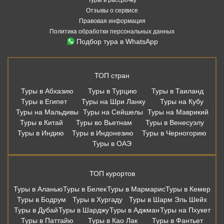
Отзывы о сервисе
Правовая информация
Политика обработки персональных данных
Подбор тура в WhatsApp
ТОП стран
Туры в Абхазию
Туры в Турцию
Туры в Таиланд
Туры в Египет
Туры на Шри Ланку
Туры на Кубу
Туры на Мальдивы
Туры на Сейшелы
Туры на Маврикий
Туры в Китай
Туры во Вьетнам
Туры в Венесуэлу
Туры в Индию
Туры в Индонезию
Туры в Черногорию
Туры в ОАЭ
ТОП курортов
Туры в Аланью
Туры в Белек
Туры в Мармарис
Туры в Кемер
Туры в Бодрум
Туры в Хургаду
Туры в Шарм Эль Шейх
Туры в Дубай
Туры в Шарджу
Туры в Аджман
Туры на Пхукет
Туры в Паттайю
Туры в Као Лак
Туры в Фантьет