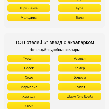
Шри Ланка
Куба
Мальдивы
Бали
ТОП отелей 5* звезд с аквапарком
Используйте удобные фильтры
Турция
Аланья
Белек
Кемер
Сиде
Бодрум
Мармарис
Египет
Хургада
Шарм Эль Шейх
ОАЭ