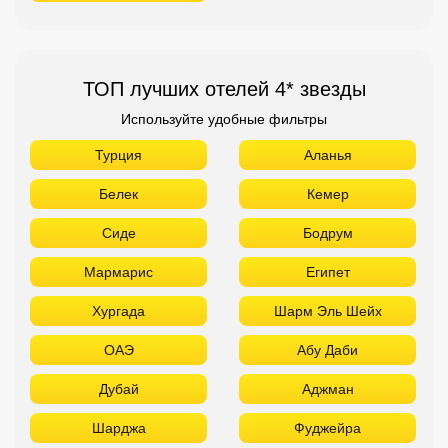
ТОП лучших отелей 4* звезды
Используйте удобные фильтры
Турция
Аланья
Белек
Кемер
Сиде
Бодрум
Мармарис
Египет
Хургада
Шарм Эль Шейх
ОАЭ
Абу Даби
Дубай
Аджман
Шарджа
Фуджейра