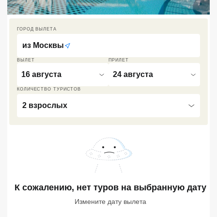
Кав Мин Воды
ГОРОД ВЫЛЕТА
Экскурсионные туры
из
Москвы
VIP отели 5 звезд
ВЫЛЕТ
ПРИЛЕТ
ТОП 10 лучших отелей 5*
16 августа
24 августа
КОЛИЧЕСТВО ТУРИСТОВ
ТОП 10 недорогих отелей
2 взрослых
5*
Лучшие отели 4* звезды
Недорогие отели 4*
звезды
Лучшие отели 3* звезды
К сожалению, нет туров
на выбранную дату
Недорогие отели 3*
Измените дату вылета
звезды