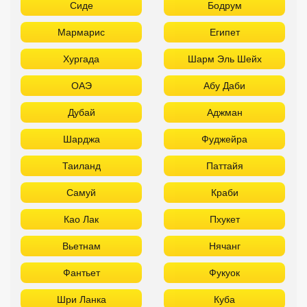
Сиде
Бодрум
Мармарис
Египет
Хургада
Шарм Эль Шейх
ОАЭ
Абу Даби
Дубай
Аджман
Шарджа
Фуджейра
Таиланд
Паттайя
Самуй
Краби
Као Лак
Пхукет
Вьетнам
Нячанг
Фантьет
Фукуок
Шри Ланка
Куба