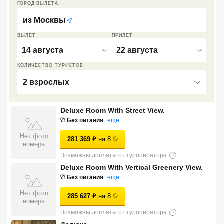
ГОРОД ВЫЛЕТА
Кав Мин Воды
из
Москвы
Экскурсионные туры
ВЫЛЕТ
ПРИЛЕТ
14 августа
22 августа
VIP отели 5 звезд
КОЛИЧЕСТВО ТУРИСТОВ
ТОП 10 лучших отелей 5*
2 взрослых
ТОП 10 недорогих отелей
Deluxe Room With Street View.
5*
Без питания
ещё
Лучшие отели 4* звезды
Нет фото
281 369
₽
на
8
номера
Недорогие отели 4*
Возможны доплаты от туроператора
?
звезды
Deluxe Room With Vertical Greenery View.
Без питания
ещё
Лучшие отели 3* звезды
Нет фото
285 627
₽
на
8
номера
Недорогие отели 3*
Возможны доплаты от туроператора
?
звезды