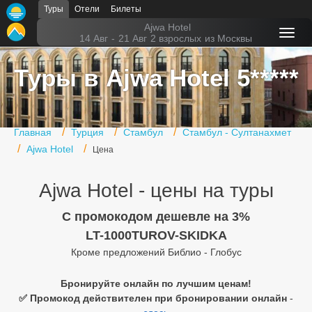
Туры
Отели
Билеты
Главная
Ajwa Hotel
14 Авг
-
21 Авг
2 взрослых
из Москвы
Горящие туры
Туры в Ajwa Hotel 5*****
Туры в Турцию
Туры в Египет
Главная
Турция
Стамбул
Стамбул - Султанахмет
Туры в ОАЭ
Ajwa Hotel
Цена
Офис г. Москва
Ajwa Hotel - цены на туры
Помощь
C промокодом дешевле на 3%
Подборки отелей
LT-1000TUROV-SKIDKA
Кроме предложений Библио - Глобус
Турция
Таиланд
Бронируйте онлайн по лучшим ценам!
✅ Промокод действителен при бронировании онлайн
-
ОАЭ