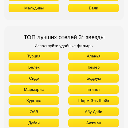
Мальдивы
Бали
ТОП лучших отелей 3* звезды
Используйте удобные фильтры
Турция
Аланья
Белек
Кемер
Сиде
Бодрум
Мармарис
Египет
Хургада
Шарм Эль Шейх
ОАЭ
Абу Даби
Дубай
Аджман