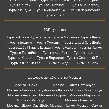
Туры в Китай
Туры во Вьетнам
Туры в Венесуэлу
Туры в Индию
Туры в Индонезию
Туры в Черногорию
Туры в ОАЭ
ТОП курортов
Туры в Аланью
Туры в Белек
Туры в Мармарис
Туры в Кемер
Туры в Бодрум
Туры в Хургаду
Туры в Шарм Эль Шейх
Туры в Дубай
Туры в Шарджу
Туры в Аджман
Туры на Пхукет
Туры в Паттайю
Туры в Као Лак
Туры в Фантьет
Туры на Хайнань
Туры в Варадеро
Туры в Северный Гоа
Туры в Южный Гоа
Туры в Сиде
Туры на Бали
Дешевые авиабилеты из Москвы
Москва - Сочи
Москва - Санкт-Петербург
Москва - Калининград
Москва - Казань
Москва - Мин. Воды
Москва - Анталья
Москва - Бодрум
Москва - Мармарис
Москва - Хургада
Москва - Бангкок
Москва - Шарм-Эль-Шейх
Москва - Пхукет
Москва - Самуи