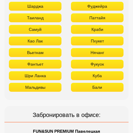
Шарджа
Фуджейра
Таиланд
Паттайя
Самуй
Краби
Као Лак
Пхукет
Вьетнам
Нячанг
Фантьет
Фукуок
Шри Ланка
Куба
Мальдивы
Бали
Забронировать в офисе:
FUN&SUN PREMIUM Павелецкая