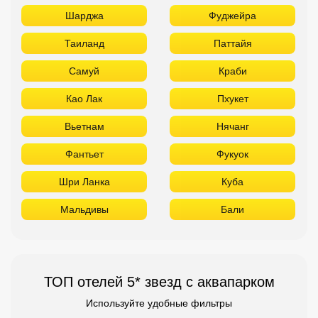
Шарджа
Фуджейра
Таиланд
Паттайя
Самуй
Краби
Као Лак
Пхукет
Вьетнам
Нячанг
Фантьет
Фукуок
Шри Ланка
Куба
Мальдивы
Бали
ТОП отелей 5* звезд с аквапарком
Используйте удобные фильтры