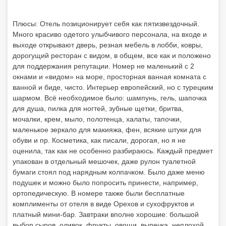
Плюсы: Отель позиционирует себя как пятизвездочный.
Много красиво одетого улыбчивого персонала, на входе и
выходе открывают дверь, резная мебель в лобби, ковры,
дорогущий ресторан с видом, в общем, все как и положено
для поддержания репутации. Номер не маленький с 2
окнами и «видом» на море, просторная ванная комната с
ванной и биде, чисто. Интерьер европейский, но с турецким
шармом. Всё необходимое было: шампунь, гель, шапочка
для душа, пилка для ногтей, зубные щетки, бритва,
мочалки, крем, мыло, полотенца, халаты, тапочки,
маленькое зеркало для макияжа, фен, всякие штуки для
обуви и пр. Косметика, как писали, дорогая, но я не
оценила, так как не особенно разбираюсь. Каждый предмет
упакован в отдельный мешочек, даже рулон туалетной
бумаги стоял под нарядным колпачком. Было даже меню
подушек и можно было попросить принести, например,
ортопедическую. В номере также были бесплатные
комплименты от отеля в виде Орехов и сухофруктов и
платный мини-бар. Завтраки вполне хорошие: большой
выбор сыров, оливок, фрукты, овощи, выпечка, неплохой