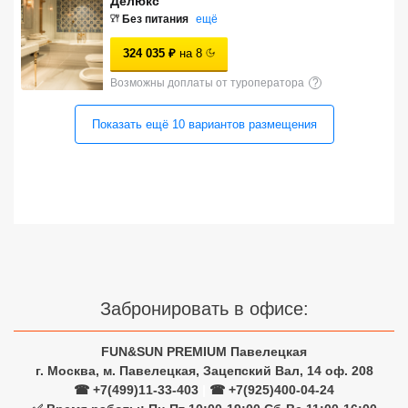
Делюкс
Сетевые отели Турции
Без питания
ещё
324 035
₽
на
8
Сетевые отели Египта
Возможны доплаты от туроператора
?
Сетевые отели ОАЭ
Показать ещё
10
вариантов
размещения
Сетевые отели Таиланда
Сетевые отели Шри Ланки
Сетевые отели Вьетнама
Сетевые отели Мальдив
Забронировать в офисе:
Сетевые отели Бали
FUN&SUN PREMIUM Павелецкая
Сетевые отели Сейшел
г. Москва, м. Павелецкая, Зацепский Вал, 14 оф. 208
☎ +7(499)11-33-403
|
☎ +7(925)400-04-24
Сетевые отели Маврикия