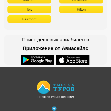
Ibis
Hilton
Fairmont
Поиск дешевых авиабилетов
Приложение от Авиасейлс
Доступно в
Загрузите в
Горящие туры в Телеграм