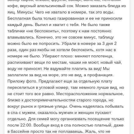
кофе, вкусный апельсиновый сок. Можно заказать блюда из
яиц. Минусы: Чего не хватало в номере, так это воды.
Бесплатная была только газированная и ее не приносили
каждый день. Выпил и хватит с тебя. Не было также
таблички «не беспокоить», поэтому к нам постоянно
вламывались. Конечно, это не совсем минус, таблицу
можно было ее попросить. Убрали в номере за 3 дня 2
раза, один раз якобы не хотели беспокоить, хотя нас в
номере не было. Убирают плохо: меняют полотенца,
распихивают вещи по местам, чашки не моют, новый чай,
воду не приносят. Не вздумайте платить за вид! Мы
заплатили за вид на море, это не вид, а профанация.
Приложу фото. Предлагают еще за отдельную плату
переселиться в угловой номер, там немного лучше вид, но
не стоит того все равно. Месторасположение нормальное,
близко к достопримечательностям старого города, но
вокруг рынок и грязные улицы. Очень надеялась побывать
в спа с мужем, оказалось мужчин и женщин пускают
отдельно. Для семей могу организовать посещение только
после 22:00. Вообще вход в спа полностью платный, даже
в бассейне просто так не поплаваешь. Жаль, что не