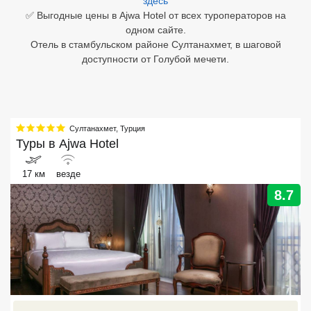
здесь
✅ Выгодные цены в Ajwa Hotel от всех туроператоров на
Египет
одном сайте.
Отель в стамбульском районе Султанахмет, в шаговой
Куба
доступности от Голубой мечети.
Шри Ланка
Бали
Султанахмет
,
Турция
Вьетнам
Туры в
Ajwa Hotel
Хайнань
17 км
везде
Северный Гоа
8.7
Южный Гоа
Занзибар
Абхазия
Большой Сочи