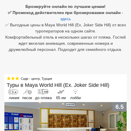
Бронируйте онлайн по лучшим ценам!
Египет
✅ Промокод действителен при бронировании онлайн
-
здесь
Куба
✅ Выгодные цены в Maya World Hill (Ex. Joker Side Hill) от всех
туроператоров на одном сайте.
Шри Ланка
Комфортабельный отель в нескольких шагах от пляжа. Гостей
ждет веселая анимация, современные номера и
Бали
дружелюбный персонал. Подходит для семейного отдыха.
Вьетнам
Хайнань
Сиде - центр
,
Турция
Северный Гоа
Туры в
Maya World Hill (Ex. Joker Side Hill)
1.5 км
3-я
Южный Гоа
линия
песок
до пляжа
65 км
лобби
Занзибар
6.5
Абхазия
Большой Сочи