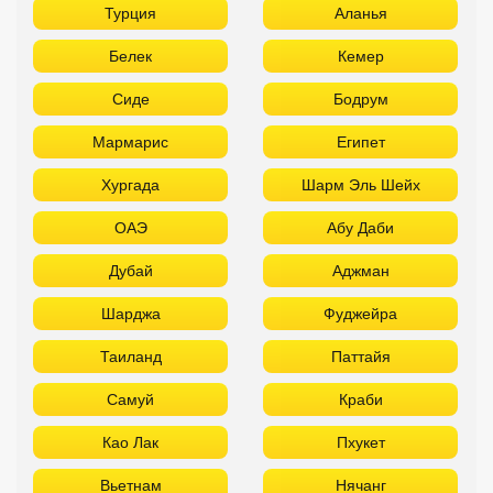
Турция
Аланья
Белек
Кемер
Сиде
Бодрум
Мармарис
Египет
Хургада
Шарм Эль Шейх
ОАЭ
Абу Даби
Дубай
Аджман
Шарджа
Фуджейра
Таиланд
Паттайя
Самуй
Краби
Као Лак
Пхукет
Вьетнам
Нячанг