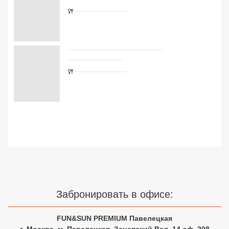
Сетевые отели Турции
Сетевые отели Египта
Сетевые отели ОАЭ
Сетевые отели Таиланда
Сетевые отели Шри Ланки
Сетевые отели Вьетнама
Сетевые отели Мальдив
Сетевые отели Бали
Забронировать в офисе:
Сетевые отели Сейшел
FUN&SUN PREMIUM Павелецкая
Сетевые отели Маврикия