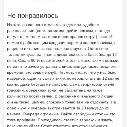
Не понравилось
Из плюсов данного отеля мы выделили: удобное
расположение (до моря можно дойти пешком, есть где
погулять, много магазинов и ресторанов вокруг), чистый
номер с работающим кондиционером и холодильником, в
рационе питания всегда наличие фруктов. Остальное
только минусы, начиная с дискотеки возле бассейна до 12
ночи. Около 80 % посетителей отеля с маленькими детьми,
непонятно зачем устраивать дискотеки до такого позднего
времени, это ведь не клуб. Несмотря на то, что у нас был,
наверное, один из самых тихих номеров, спать до 12 мы не
могли, даже беруши не спасали. Сама территория отеля
(бассейн, обеденная зона) не рассчитана на такое
количество посетителей. В бассейне очень много людей,
очень тесно, шумно, спокойно точно там не отдохнуть. На
обед и ужин очередь выстраивается за 20 минут до их
начала. Очереди огромные. Найти свободный стол — это
тоже проблема. Приходилось стоять с тарелкой и ждать,
пока кто-то уйдёт. Стоит отметить, что столы убирают