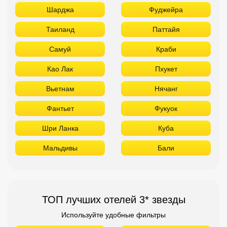
Шарджа
Фуджейра
Таиланд
Паттайя
Самуй
Краби
Као Лак
Пхукет
Вьетнам
Нячанг
Фантьет
Фукуок
Шри Ланка
Куба
Мальдивы
Бали
ТОП лучших отелей 3* звезды
Используйте удобные фильтры