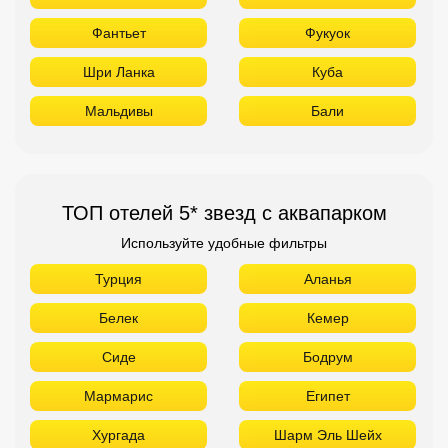
Фантьет
Фукуок
Шри Ланка
Куба
Мальдивы
Бали
ТОП отелей 5* звезд с аквапарком
Используйте удобные фильтры
Турция
Аланья
Белек
Кемер
Сиде
Бодрум
Мармарис
Египет
Хургада
Шарм Эль Шейх