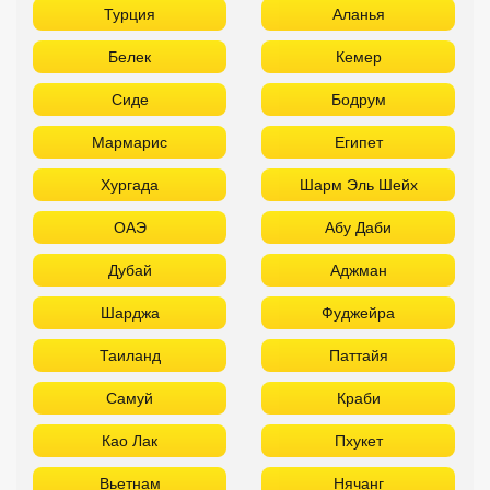
Турция
Аланья
Белек
Кемер
Сиде
Бодрум
Мармарис
Египет
Хургада
Шарм Эль Шейх
ОАЭ
Абу Даби
Дубай
Аджман
Шарджа
Фуджейра
Таиланд
Паттайя
Самуй
Краби
Као Лак
Пхукет
Вьетнам
Нячанг