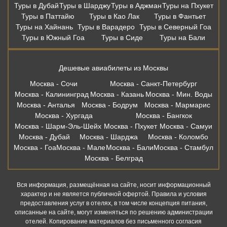
Туры в Дубай
Туры в Шарджу
Туры в Аджман
Туры на Пхукет
Туры в Паттайю
Туры в Као Лак
Туры в Фантьет
Туры на Хайнань
Туры в Варадеро
Туры в Северный Гоа
Туры в Южный Гоа
Туры в Сиде
Туры на Бали
Дешевые авиабилеты из Москвы
Москва - Сочи
Москва - Санкт-Петербург
Москва - Калининград
Москва - Казань
Москва - Мин. Воды
Москва - Анталья
Москва - Бодрум
Москва - Мармарис
Москва - Хургада
Москва - Бангкок
Москва - Шарм-Эль-Шейх
Москва - Пхукет
Москва - Самуи
Москва - Дубай
Москва - Шарджа
Москва - Коломбо
Москва - Гоа
Москва - Мале
Москва - Бали
Москва - Стамбул
Москва - Белград
Вся информация, размещённая на сайте, носит информационный
характер и не является публичной офертой. Правила и условия
предоставления услуг в отелях, в том числе концепция питания,
описанные на сайте, могут изменяться по решению администрации
отелей. Копирование материалов без письменного согласия