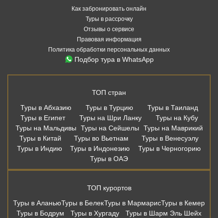
Как забронировать онлайн
Туры в рассрочку
Отзывы о сервисе
Правовая информация
Политика обработки персональных данных
Подбор тура в WhatsApp
ТОП стран
Туры в Абхазию
Туры в Турцию
Туры в Таиланд
Туры в Египет
Туры на Шри Ланку
Туры на Кубу
Туры на Мальдивы
Туры на Сейшелы
Туры на Маврикий
Туры в Китай
Туры во Вьетнам
Туры в Венесуэлу
Туры в Индию
Туры в Индонезию
Туры в Черногорию
Туры в ОАЭ
ТОП курортов
Туры в Аланью
Туры в Белек
Туры в Мармарис
Туры в Кемер
Туры в Бодрум
Туры в Хургаду
Туры в Шарм Эль Шейх