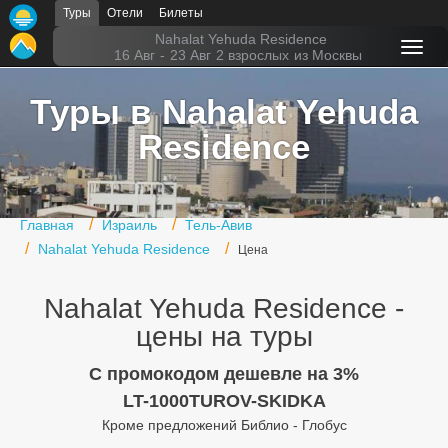
Туры
Отели
Билеты
Главная
Nahalat Yehuda Residence
16 Авг
-
23 Авг
2 взрослых
из Москвы
Горящие туры
Туры в Nahalat Yehuda
Туры в Турцию
Residence
Туры в Египет
Туры в ОАЭ
Главная
Израиль
Тель-Авив
Офис г. Москва
Nahalat Yehuda Residence
Цена
Помощь
Nahalat Yehuda Residence -
Подборки отелей
цены на туры
Турция
C промокодом дешевле на 3%
LT-1000TUROV-SKIDKA
Таиланд
Кроме предложений Библио - Глобус
ОАЭ