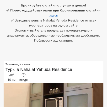
Бронируйте онлайн по лучшим ценам!
Египет
✅ Промокод действителен при бронировании онлайн
-
здесь
Куба
✅ Выгодные цены в Nahalat Yehuda Residence от всех
туроператоров на одном сайте.
Шри Ланка
Экономичный отель предлагает номера-студио и
апартаменты, оборудованные необходимыми удобствами.
Бали
Поблизости ж/д станция.
Вьетнам
Хайнань
Тель-Авив
,
Израиль
Северный Гоа
Туры в
Nahalat Yehuda Residence
Южный Гоа
10 км
везде
Занзибар
Абхазия
Большой Сочи