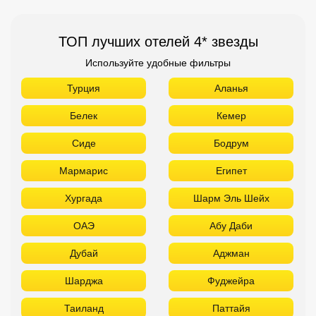
ТОП лучших отелей 4* звезды
Используйте удобные фильтры
Турция
Аланья
Белек
Кемер
Сиде
Бодрум
Мармарис
Египет
Хургада
Шарм Эль Шейх
ОАЭ
Абу Даби
Дубай
Аджман
Шарджа
Фуджейра
Таиланд
Паттайя