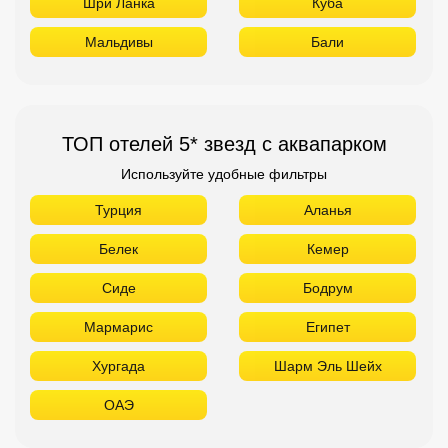
Шри Ланка
Куба
Мальдивы
Бали
ТОП отелей 5* звезд с аквапарком
Используйте удобные фильтры
Турция
Аланья
Белек
Кемер
Сиде
Бодрум
Мармарис
Египет
Хургада
Шарм Эль Шейх
ОАЭ