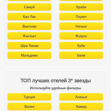
Самуй
Краби
Као Лак
Пхукет
Вьетнам
Нячанг
Фантьет
Фукуок
Шри Ланка
Куба
Мальдивы
Бали
ТОП лучших отелей 3* звезды
Используйте удобные фильтры
Турция
Аланья
Белек
Кемер