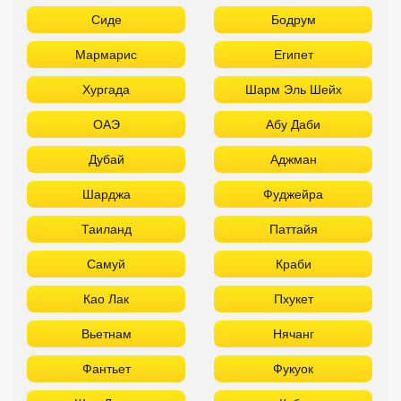
Сиде
Бодрум
Мармарис
Египет
Хургада
Шарм Эль Шейх
ОАЭ
Абу Даби
Дубай
Аджман
Шарджа
Фуджейра
Таиланд
Паттайя
Самуй
Краби
Као Лак
Пхукет
Вьетнам
Нячанг
Фантьет
Фукуок