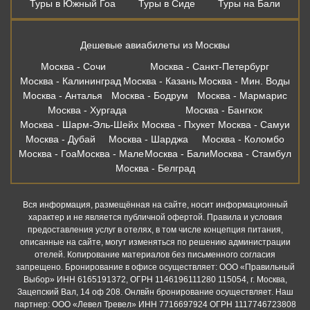
Туры в Южный Гоа
Туры в Сиде
Туры на Бали
Дешевые авиабилеты из Москвы
Москва - Сочи
Москва - Санкт-Петербург
Москва - Калининград
Москва - Казань
Москва - Мин. Воды
Москва - Анталья
Москва - Бодрум
Москва - Мармарис
Москва - Хургада
Москва - Бангкок
Москва - Шарм-Эль-Шейх
Москва - Пхукет
Москва - Самуи
Москва - Дубай
Москва - Шарджа
Москва - Коломбо
Москва - Гоа
Москва - Мале
Москва - Бали
Москва - Стамбул
Москва - Белград
Вся информация, размещённая на сайте, носит информационный
характер и не является публичной офертой. Правила и условия
предоставления услуг в отелях, в том числе концепция питания,
описанные на сайте, могут изменяться по решению администрации
отелей. Копирование материалов без письменного согласия
запрещено. Бронирование в офисе осуществляет: ООО «Правильный
Выбор» ИНН 6165191372, ОГРН 1146196111280 115054, г. Москва,
Зацепский Вал, 14 оф 208. Онлвйн бронирование осуществляет. Наш
партнер: ООО «Левел Тревел» ИНН 7716697924 ОГРН 1117746723808