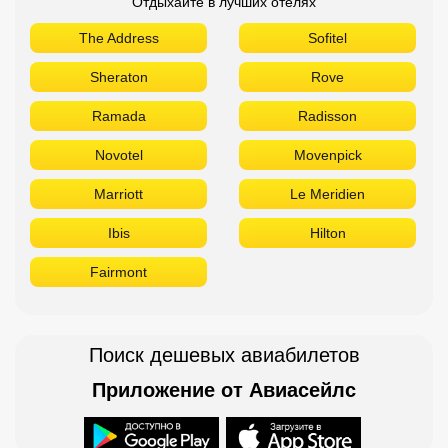
Отдыхайте в лучших отелях
The Address
Sofitel
Sheraton
Rove
Ramada
Radisson
Novotel
Movenpick
Marriott
Le Meridien
Ibis
Hilton
Fairmont
Поиск дешевых авиабилетов
Приложение от Авиасейлс