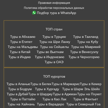
Правовая информация
Политика обработки персональных данных
Подбор тура в WhatsApp
ТОП стран
Туры в Абхазию
Туры в Турцию
Туры в Таиланд
Туры в Египет
Туры на Шри Ланку
Туры на Кубу
Туры на Мальдивы
Туры на Сейшелы
Туры на Маврикий
Туры в Китай
Туры во Вьетнам
Туры в Венесуэлу
Туры в Индию
Туры в Индонезию
Туры в Черногорию
Туры в ОАЭ
ТОП курортов
Туры в Аланью
Туры в Белек
Туры в Мармарис
Туры в Кемер
Туры в Бодрум
Туры в Хургаду
Туры в Шарм Эль Шейх
Туры в Дубай
Туры в Шарджу
Туры в Аджман
Туры на Пхукет
Туры в Паттайю
Туры в Као Лак
Туры в Фантьет
Туры на Хайнань
Туры в Варадеро
Туры в Северный Гоа