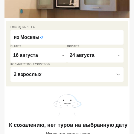
Кав Мин Воды
Экскурсионные туры
ГОРОД ВЫЛЕТА
VIP отели 5 звезд
из
Москвы
ТОП 10 лучших отелей 5*
ВЫЛЕТ
ПРИЛЕТ
16 августа
24 августа
ТОП 10 недорогих отелей
КОЛИЧЕСТВО ТУРИСТОВ
5*
2 взрослых
Лучшие отели 4* звезды
Недорогие отели 4*
звезды
Лучшие отели 3* звезды
Недорогие отели 3*
К сожалению, нет туров
на выбранную дату
звезды
Измените дату вылета