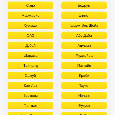
Сиде
Бодрум
Мармарис
Египет
Хургада
Шарм Эль Шейх
ОАЭ
Абу Даби
Дубай
Аджман
Шарджа
Фуджейра
Таиланд
Паттайя
Самуй
Краби
Као Лак
Пхукет
Вьетнам
Нячанг
Фантьет
Фукуок