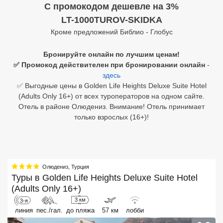
C промокодом дешевле на 3%
Египет
LT-1000TUROV-SKIDKA
Кроме предложений Библио - Глобус
Куба
Бронируйте онлайн по лучшим ценам!
Шри Ланка
✅ Промокод действителен при бронировании онлайн
-
здесь
Бали
✅ Выгодные цены в Golden Life Heights Deluxe Suite Hotel
(Adults Only 16+) от всех туроператоров на одном сайте.
Вьетнам
Отель в районе Олюдениз. Внимание! Отель принимает
только взрослых (16+)!
Хайнань
Северный Гоа
Южный Гоа
Олюдениз
,
Турция
Туры в
Golden Life Heights Deluxe Suite Hotel
Занзибар
(Adults Only 16+)
Абхазия
3 км
3-я
линия
пес./гал.
до пляжа
57 км
лобби
Большой Сочи