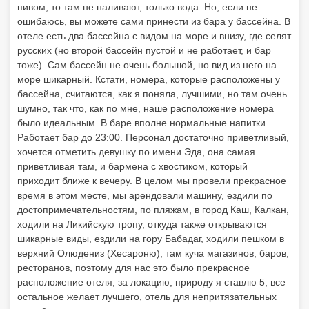
пивом, то там не наливают, только вода. Но, если не
ошибаюсь, вы можете сами принести из бара у бассейна. В
отеле есть два бассейна с видом на море и внизу, где селят
русских (но второй бассейн пустой и не работает, и бар
тоже). Сам бассейн не очень большой, но вид из него на
море шикарный. Кстати, номера, которые расположены у
бассейна, считаются, как я поняла, лучшими, но там очень
шумно, так что, как по мне, наше расположение номера
было идеальным. В баре вполне нормальные напитки.
Работает бар до 23:00. Персонал достаточно приветливый,
хочется отметить девушку по имени Эда, она самая
приветливая там, и бармена с хвостиком, который
приходит ближе к вечеру. В целом мы провели прекрасное
время в этом месте, мы арендовали машину, ездили по
достопримечательностям, по пляжам, в город Каш, Калкан,
ходили на Ликийскую тропу, откуда также открываются
шикарные виды, ездили на гору Бабадаг, ходили пешком в
верхний Олюдениз (Хесароню), там куча магазинов, баров,
ресторанов, поэтому для нас это было прекрасное
расположение отеля, за локацию, природу я ставлю 5, все
остальное желает лучшего, отель для непритязательных