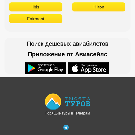
Ibis
Hilton
Fairmont
Поиск дешевых авиабилетов
Приложение от Авиасейлс
Доступно в
Загрузите в
Горящие туры в Телеграм