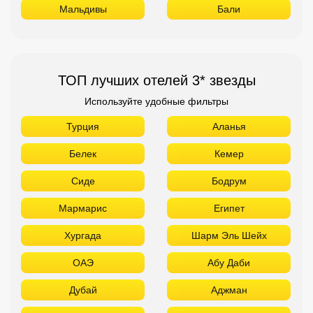
Мальдивы
Бали
ТОП лучших отелей 3* звезды
Используйте удобные фильтры
Турция
Аланья
Белек
Кемер
Сиде
Бодрум
Мармарис
Египет
Хургада
Шарм Эль Шейх
ОАЭ
Абу Даби
Дубай
Аджман