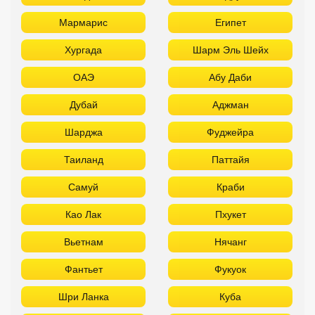
Мармарис
Египет
Хургада
Шарм Эль Шейх
ОАЭ
Абу Даби
Дубай
Аджман
Шарджа
Фуджейра
Таиланд
Паттайя
Самуй
Краби
Као Лак
Пхукет
Вьетнам
Нячанг
Фантьет
Фукуок
Шри Ланка
Куба