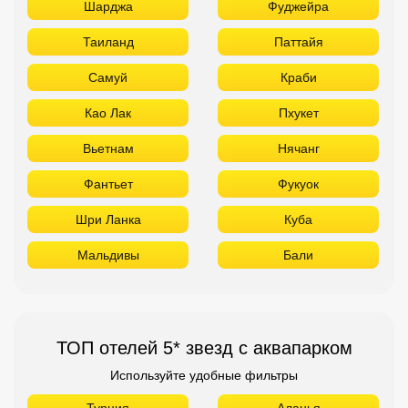
Шарджа
Фуджейра
Таиланд
Паттайя
Самуй
Краби
Као Лак
Пхукет
Вьетнам
Нячанг
Фантьет
Фукуок
Шри Ланка
Куба
Мальдивы
Бали
ТОП отелей 5* звезд с аквапарком
Используйте удобные фильтры
Турция
Аланья