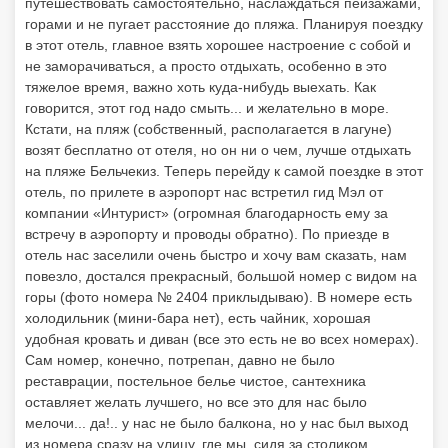
путешествовать самостоятельно, наслаждаться пейзажами,
горами и не пугает расстояние до пляжа. Планируя поездку
в этот отель, главное взять хорошее настроение с собой и
не заморачиваться, а просто отдыхать, особенно в это
тяжелое время, важно хоть куда-нибудь выехать. Как
говорится, этот год надо смыть... и желательно в море.
Кстати, на пляж (собственный, располагается в лагуне)
возят бесплатно от отеля, но он ни о чем, лучше отдыхать
на пляже Бельчекиз. Теперь перейду к самой поездке в этот
отель, по прилете в аэропорт нас встретил гид Мэл от
компании «Интурист» (огромная благодарность ему за
встречу в аэропорту и проводы обратно). По приезде в
отель нас заселили очень быстро и хочу вам сказать, нам
повезло, достался прекрасный, большой номер с видом на
горы (фото номера № 2404 приклыдываю). В номере есть
холодильник (мини-бара нет), есть чайник, хорошая
удобная кровать и диван (все это есть не во всех номерах).
Сам номер, конечно, потрепан, давно не было
реставрации, постельное белье чистое, сантехника
оставляет желать лучшего, но все это для нас было
мелочи... да!.. у нас не было балкона, но у нас был выход
из номера сразу на улицу, где мы, сидя за столиком,