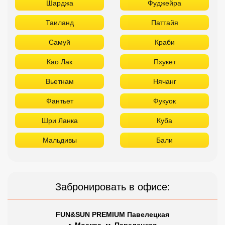
Шарджа
Фуджейра
Таиланд
Паттайя
Самуй
Краби
Као Лак
Пхукет
Вьетнам
Нячанг
Фантьет
Фукуок
Шри Ланка
Куба
Мальдивы
Бали
Забронировать в офисе:
FUN&SUN PREMIUM Павелецкая
г. Москва, м. Павелецкая