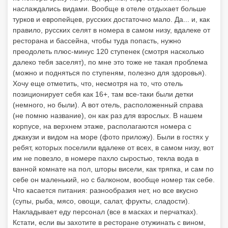
наслаждались видами. Вообще в отеле отдыхает больше
турков и европейцев, русских достаточно мало. Да... и, как
правило, русских селят в номера в самом низу, вдалеке от
ресторана и бассейна, чтобы туда попасть, нужно
преодолеть плюс-минус 120 ступенек (смотря насколько
далеко тебя заселят), по мне это тоже не такая проблема
(можно и подняться по ступеням, полезно для здоровья).
Хочу еще отметить, что, несмотря на то, что отель
позиционирует себя как 16+, там все-таки были детки
(немного, но были). А вот отель, расположенный справа
(не помню название), он как раз для взрослых. В нашем
корпусе, на верхнем этаже, располагаются номера с
джакузи и видом на море (фото приложу). Были в гостях у
ребят, которых поселили вдалеке от всех, в самом низу, вот
им не повезло, в номере пахло сыростью, текла вода в
ванной комнате на пол, шторы висели, как тряпка, и сам по
себе он маленький, но с балконом, вообще номер так себе.
Что касается питания: разнообразия нет, но все вкусно
(супы, рыба, мясо, овощи, салат, фрукты, сладости).
Накладывает еду персонал (все в масках и перчатках).
Кстати, если вы захотите в ресторане отужинать с вином,