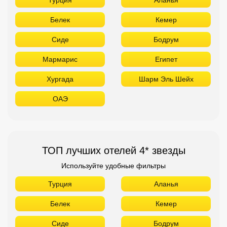
Белек
Кемер
Сиде
Бодрум
Мармарис
Египет
Хургада
Шарм Эль Шейх
ОАЭ
ТОП лучших отелей 4* звезды
Используйте удобные фильтры
Турция
Аланья
Белек
Кемер
Сиде
Бодрум