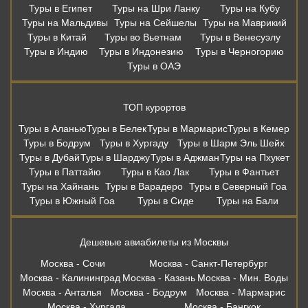
Туры в Египет
Туры на Шри Ланку
Туры на Кубу
Туры на Мальдивы
Туры на Сейшелы
Туры на Маврикий
Туры в Китай
Туры во Вьетнам
Туры в Венесуэлу
Туры в Индию
Туры в Индонезию
Туры в Черногорию
Туры в ОАЭ
ТОП курортов
Туры в Аланью
Туры в Белек
Туры в Мармарис
Туры в Кемер
Туры в Бодрум
Туры в Хургаду
Туры в Шарм Эль Шейх
Туры в Дубай
Туры в Шарджу
Туры в Аджман
Туры на Пхукет
Туры в Паттайю
Туры в Као Лак
Туры в Фантьет
Туры на Хайнань
Туры в Варадеро
Туры в Северный Гоа
Туры в Южный Гоа
Туры в Сиде
Туры на Бали
Дешевые авиабилеты из Москвы
Москва - Сочи
Москва - Санкт-Петербург
Москва - Калининград
Москва - Казань
Москва - Мин. Воды
Москва - Анталья
Москва - Бодрум
Москва - Мармарис
Москва - Хургада
Москва - Бангкок