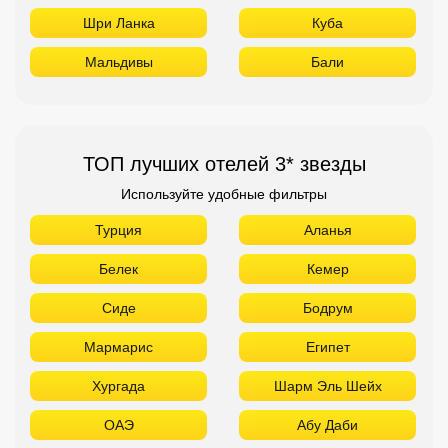
Шри Ланка
Куба
Мальдивы
Бали
ТОП лучших отелей 3* звезды
Используйте удобные фильтры
Турция
Аланья
Белек
Кемер
Сиде
Бодрум
Мармарис
Египет
Хургада
Шарм Эль Шейх
ОАЭ
Абу Даби