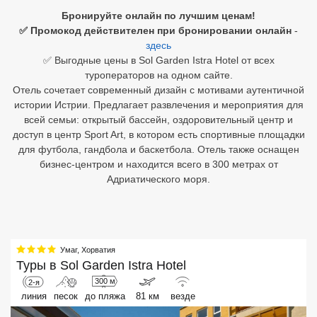
Бронируйте онлайн по лучшим ценам!
Египет
✅ Промокод действителен при бронировании онлайн
-
здесь
Куба
✅ Выгодные цены в Sol Garden Istra Hotel от всех
туроператоров на одном сайте.
Шри Ланка
Отель сочетает современный дизайн с мотивами аутентичной
истории Истрии. Предлагает развлечения и мероприятия для
Бали
всей семьи: открытый бассейн, оздоровительный центр и
доступ в центр Sport Art, в котором есть спортивные площадки
Вьетнам
для футбола, гандбола и баскетбола. Отель также оснащен
бизнес-центром и находится всего в 300 метрах от
Хайнань
Адриатического моря.
Северный Гоа
Южный Гоа
Умаг
,
Хорватия
Занзибар
Туры в
Sol Garden Istra Hotel
Абхазия
300 м
2-я
линия
песок
до пляжа
81 км
везде
Большой Сочи