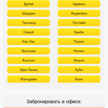
Дубай
Аджман
Шарджа
Фуджейра
Таиланд
Паттайя
Самуй
Краби
Као Лак
Пхукет
Вьетнам
Нячанг
Фантьет
Фукуок
Шри Ланка
Куба
Мальдивы
Бали
Забронировать в офисе: