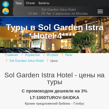
Туры
Отели
Билеты
Главная
Sol Garden Istra Hotel
13 Авг
-
20 Авг
2 взрослых
из Москвы
Горящие туры
Туры в Sol Garden Istra
Туры в Турцию
Hotel 4****
Туры в Египет
Туры в ОАЭ
Главная
Хорватия
Истрия
Умаг
Офис г. Москва
Sol Garden Istra Hotel
Цена
Помощь
Sol Garden Istra Hotel - цены на
Подборки отелей
туры
Турция
C промокодом дешевле на 3%
LT-1000TUROV-SKIDKA
Таиланд
Кроме предложений Библио - Глобус
ОАЭ