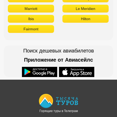
Marriott
Le Meridien
Ibis
Hilton
Fairmont
Поиск дешевых авиабилетов
Приложение от Авиасейлс
Доступно в
Загрузите в
Горящие туры в Телеграм