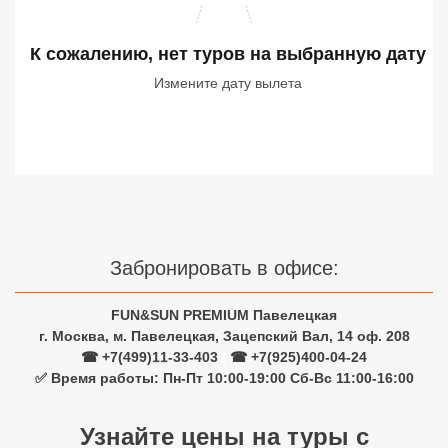
Сетевые отели Турции
К сожалению, нет туров
на выбранную дату
Сетевые отели Египта
Измените дату вылета
Сетевые отели ОАЭ
Сетевые отели Таиланда
Сетевые отели Шри Ланки
Сетевые отели Вьетнама
Забронировать в офисе:
FUN&SUN PREMIUM Павелецкая
Сетевые отели Мальдив
г. Москва, м. Павелецкая, Зацепский Вал, 14 оф. 208
☎ +7(499)11-33-403
|
☎ +7(925)400-04-24
Сетевые отели Бали
✅ Время работы: Пн-Пт 10:00-19:00 Сб-Вс 11:00-16:00
Сетевые отели Сейшел
Узнайте цены на туры с
Сетевые отели Маврикия