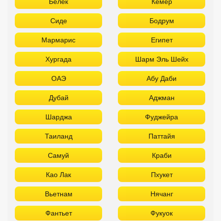
Белек
Кемер
Сиде
Бодрум
Мармарис
Египет
Хургада
Шарм Эль Шейх
ОАЭ
Абу Даби
Дубай
Аджман
Шарджа
Фуджейра
Таиланд
Паттайя
Самуй
Краби
Као Лак
Пхукет
Вьетнам
Нячанг
Фантьет
Фукуок