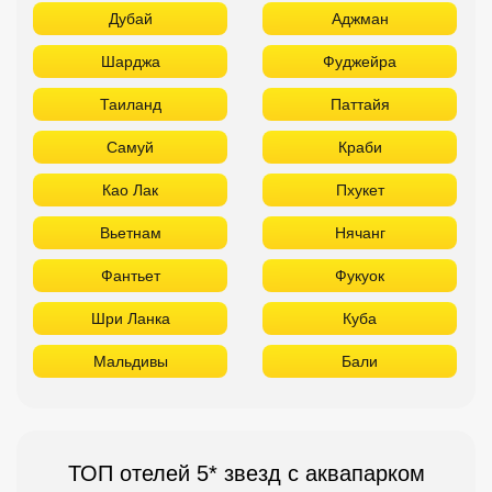
Дубай
Аджман
Шарджа
Фуджейра
Таиланд
Паттайя
Самуй
Краби
Као Лак
Пхукет
Вьетнам
Нячанг
Фантьет
Фукуок
Шри Ланка
Куба
Мальдивы
Бали
ТОП отелей 5* звезд с аквапарком