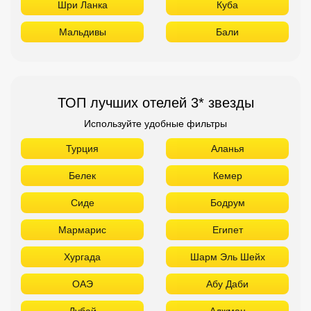
Шри Ланка
Куба
Мальдивы
Бали
ТОП лучших отелей 3* звезды
Используйте удобные фильтры
Турция
Аланья
Белек
Кемер
Сиде
Бодрум
Мармарис
Египет
Хургада
Шарм Эль Шейх
ОАЭ
Абу Даби