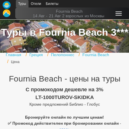
Туры
Отели
Билеты
Главная
Fournia Beach
14 Авг
-
21 Авг
2 взрослых
из Москвы
Горящие туры
Туры в Fournia Beach 3***
Туры в Турцию
Туры в Египет
Главная
Греция
Пелопоннес
Fournia Beach
Туры в ОАЭ
Цена
Офис г. Москва
Fournia Beach - цены на туры
Помощь
C промокодом дешевле на 3%
Подборки отелей
LT-1000TUROV-SKIDKA
Кроме предложений Библио - Глобус
Турция
Таиланд
Бронируйте онлайн по лучшим ценам!
✅ Промокод действителен при бронировании онлайн
-
ОАЭ