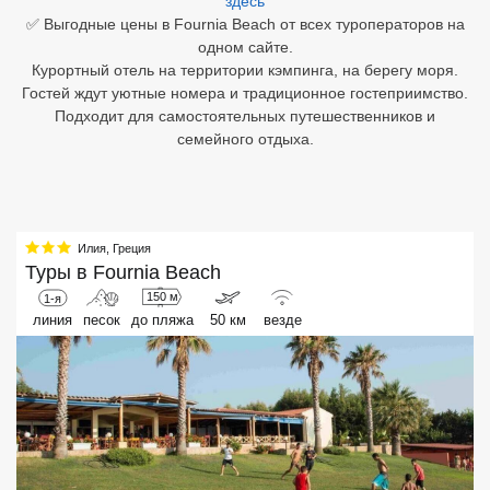
здесь
✅ Выгодные цены в Fournia Beach от всех туроператоров на
Египет
одном сайте.
Курортный отель на территории кэмпинга, на берегу моря.
Куба
Гостей ждут уютные номера и традиционное гостеприимство.
Подходит для самостоятельных путешественников и
Шри Ланка
семейного отдыха.
Бали
Вьетнам
Илия
,
Греция
Хайнань
Туры в
Fournia Beach
150 м
1-я
Северный Гоа
линия
песок
до пляжа
50 км
везде
Южный Гоа
Занзибар
Абхазия
Большой Сочи