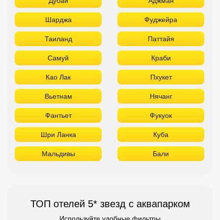
Дубай
Аджман
Шарджа
Фуджейра
Таиланд
Паттайя
Самуй
Краби
Као Лак
Пхукет
Вьетнам
Нячанг
Фантьет
Фукуок
Шри Ланка
Куба
Мальдивы
Бали
ТОП отелей 5* звезд с аквапарком
Используйте удобные фильтры