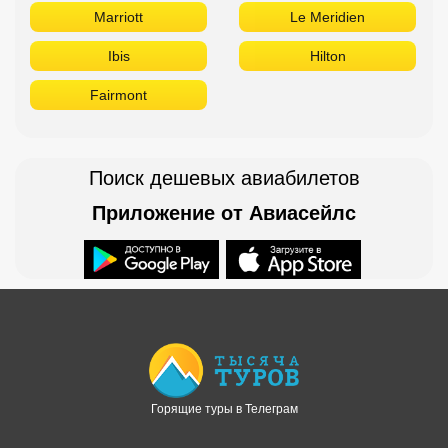
Marriott
Le Meridien
Ibis
Hilton
Fairmont
Поиск дешевых авиабилетов
Приложение от Авиасейлс
Доступно в
Загрузите в
Горящие туры в Телеграм