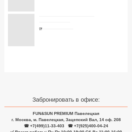
Сетевые отели Турции
Сетевые отели Египта
Сетевые отели ОАЭ
Сетевые отели Таиланда
Сетевые отели Шри Ланки
Сетевые отели Вьетнама
Сетевые отели Мальдив
Забронировать в офисе:
Сетевые отели Бали
FUN&SUN PREMIUM Павелецкая
Сетевые отели Сейшел
г. Москва, м. Павелецкая, Зацепский Вал, 14 оф. 208
☎ +7(499)11-33-403
|
☎ +7(925)400-04-24
Сетевые отели Маврикия