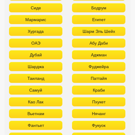
Сиде
Бодрум
Мармарис
Египет
Хургада
Шарм Эль Шейх
ОАЭ
Абу Даби
Дубай
Аджман
Шарджа
Фуджейра
Таиланд
Паттайя
Самуй
Краби
Као Лак
Пхукет
Вьетнам
Нячанг
Фантьет
Фукуок