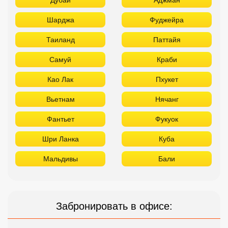
Дубай
Аджман
Шарджа
Фуджейра
Таиланд
Паттайя
Самуй
Краби
Као Лак
Пхукет
Вьетнам
Нячанг
Фантьет
Фукуок
Шри Ланка
Куба
Мальдивы
Бали
Забронировать в офисе: