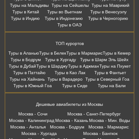
Туры на Мальдивы
Туры на Сейшелы
Туры на Маврикий
Туры в Китай
Туры во Вьетнам
Туры в Венесуэлу
Туры в Индию
Туры в Индонезию
Туры в Черногорию
Туры в ОАЭ
ТОП курортов
Туры в Аланью
Туры в Белек
Туры в Мармарис
Туры в Кемер
Туры в Бодрум
Туры в Хургаду
Туры в Шарм Эль Шейх
Туры в Дубай
Туры в Шарджу
Туры в Аджман
Туры на Пхукет
Туры в Паттайю
Туры в Као Лак
Туры в Фантьет
Туры на Хайнань
Туры в Варадеро
Туры в Северный Гоа
Туры в Южный Гоа
Туры в Сиде
Туры на Бали
Дешевые авиабилеты из Москвы
Москва - Сочи
Москва - Санкт-Петербург
Москва - Калининград
Москва - Казань
Москва - Мин. Воды
Москва - Анталья
Москва - Бодрум
Москва - Мармарис
Москва - Хургада
Москва - Бангкок