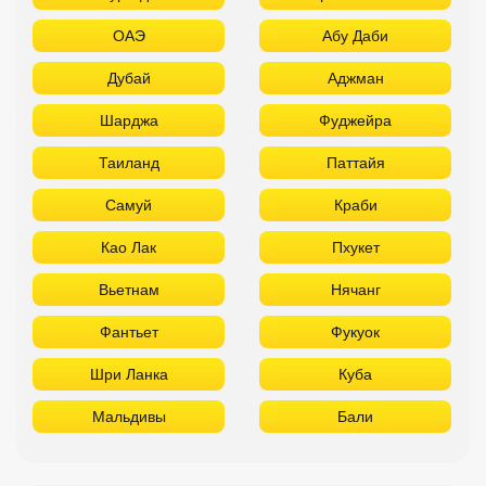
ОАЭ
Абу Даби
Дубай
Аджман
Шарджа
Фуджейра
Таиланд
Паттайя
Самуй
Краби
Као Лак
Пхукет
Вьетнам
Нячанг
Фантьет
Фукуок
Шри Ланка
Куба
Мальдивы
Бали