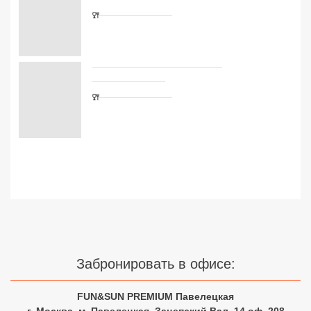
Сетевые отели Турции
Сетевые отели Египта
Сетевые отели ОАЭ
Сетевые отели Таиланда
Сетевые отели Шри Ланки
Сетевые отели Вьетнама
Сетевые отели Мальдив
Сетевые отели Бали
Забронировать в офисе:
Сетевые отели Сейшел
FUN&SUN PREMIUM Павелецкая
Сетевые отели Маврикия