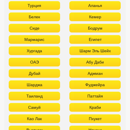
Турция
Аланья
Белек
Кемер
Сиде
Бодрум
Мармарис
Египет
Хургада
Шарм Эль Шейх
ОАЭ
Абу Даби
Дубай
Аджман
Шарджа
Фуджейра
Таиланд
Паттайя
Самуй
Краби
Као Лак
Пхукет
Вьетнам
Нячанг