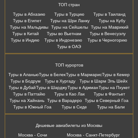
ТОП стран
Туры в Абхазию
Туры в Турцию
Туры в Таиланд
Туры в Египет
Туры на Шри Ланку
Туры на Кубу
Туры на Мальдивы
Туры на Сейшелы
Туры на Маврикий
Туры в Китай
Туры во Вьетнам
Туры в Венесуэлу
Туры в Индию
Туры в Индонезию
Туры в Черногорию
Туры в ОАЭ
ТОП курортов
Туры в Аланью
Туры в Белек
Туры в Мармарис
Туры в Кемер
Туры в Бодрум
Туры в Хургаду
Туры в Шарм Эль Шейх
Туры в Дубай
Туры в Шарджу
Туры в Аджман
Туры на Пхукет
Туры в Паттайю
Туры в Као Лак
Туры в Фантьет
Туры на Хайнань
Туры в Варадеро
Туры в Северный Гоа
Туры в Южный Гоа
Туры в Сиде
Туры на Бали
Дешевые авиабилеты из Москвы
Москва - Сочи
Москва - Санкт-Петербург