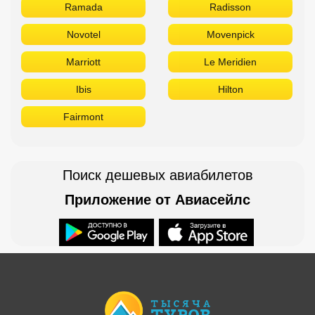
Ramada
Radisson
Novotel
Movenpick
Marriott
Le Meridien
Ibis
Hilton
Fairmont
Поиск дешевых авиабилетов
Приложение от Авиасейлс
Доступно в
Загрузите в