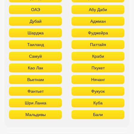
ОАЭ
Абу Даби
Дубай
Аджман
Шарджа
Фуджейра
Таиланд
Паттайя
Самуй
Краби
Као Лак
Пхукет
Вьетнам
Нячанг
Фантьет
Фукуок
Шри Ланка
Куба
Мальдивы
Бали