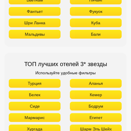
Фантьет
Фукуок
Шри Ланка
Куба
Мальдивы
Бали
ТОП лучших отелей 3* звезды
Используйте удобные фильтры
Турция
Аланья
Белек
Кемер
Сиде
Бодрум
Мармарис
Египет
Хургада
Шарм Эль Шейх