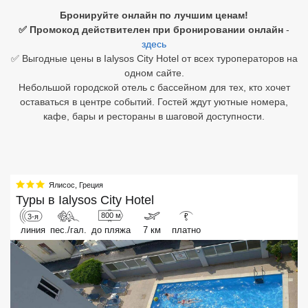
Бронируйте онлайн по лучшим ценам!
Египет
✅ Промокод действителен при бронировании онлайн
-
здесь
Куба
✅ Выгодные цены в Ialysos City Hotel от всех туроператоров на
одном сайте.
Шри Ланка
Небольшой городской отель с бассейном для тех, кто хочет
оставаться в центре событий. Гостей ждут уютные номера,
Бали
кафе, бары и рестораны в шаговой доступности.
Вьетнам
Хайнань
Ялисос
,
Греция
Северный Гоа
Туры в
Ialysos City Hotel
800 м
3-я
₽
Южный Гоа
линия
пес./гал.
до пляжа
7 км
платно
Занзибар
Абхазия
Большой Сочи