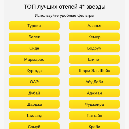
ТОП лучших отелей 4* звезды
Используйте удобные фильтры
Турция
Аланья
Белек
Кемер
Сиде
Бодрум
Мармарис
Египет
Хургада
Шарм Эль Шейх
ОАЭ
Абу Даби
Дубай
Аджман
Шарджа
Фуджейра
Таиланд
Паттайя
Самуй
Краби