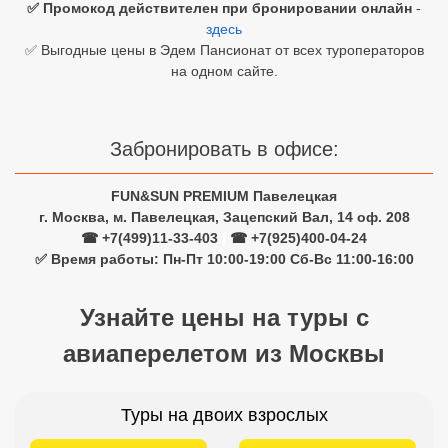
✅ Промокод действителен при бронировании онлайн
-
здесь
Египет
✅ Выгодные цены в Эдем Пансионат от всех туроператоров
на одном сайте.
Куба
Шри Ланка
Забронировать в офисе:
Бали
FUN&SUN PREMIUM Павелецкая
Вьетнам
г. Москва, м. Павелецкая, Зацепский Вал, 14 оф. 208
Хайнань
☎ +7(499)11-33-403
|
☎ +7(925)400-04-24
✅ Время работы: Пн-Пт 10:00-19:00 Сб-Вс 11:00-16:00
Северный Гоа
Узнайте цены на туры с
Южный Гоа
авиаперелетом из Москвы
Занзибар
Абхазия
Туры на двоих взрослых
Большой Сочи