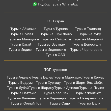
Подбор тура в WhatsApp
ТОП стран
Туры в Абхазию
Туры в Турцию
Туры в Таиланд
Туры в Египет
Туры на Шри Ланку
Туры на Кубу
Туры на Мальдивы
Туры на Сейшелы
Туры на Маврикий
Туры в Китай
Туры во Вьетнам
Туры в Венесуэлу
Туры в Индию
Туры в Индонезию
Туры в Черногорию
Туры в ОАЭ
ТОП курортов
Туры в Аланью
Туры в Белек
Туры в Мармарис
Туры в Кемер
Туры в Бодрум
Туры в Хургаду
Туры в Шарм Эль Шейх
Туры в Дубай
Туры в Шарджу
Туры в Аджман
Туры на Пхукет
Туры в Паттайю
Туры в Као Лак
Туры в Фантьет
Туры на Хайнань
Туры в Варадеро
Туры в Северный Гоа
Туры в Южный Гоа
Туры в Сиде
Туры на Бали