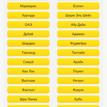
Мармарис
Египет
Хургада
Шарм Эль Шейх
ОАЭ
Абу Даби
Дубай
Аджман
Шарджа
Фуджейра
Таиланд
Паттайя
Самуй
Краби
Као Лак
Пхукет
Вьетнам
Нячанг
Фантьет
Фукуок
Шри Ланка
Куба