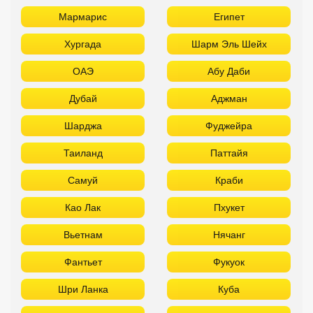
Мармарис
Египет
Хургада
Шарм Эль Шейх
ОАЭ
Абу Даби
Дубай
Аджман
Шарджа
Фуджейра
Таиланд
Паттайя
Самуй
Краби
Као Лак
Пхукет
Вьетнам
Нячанг
Фантьет
Фукуок
Шри Ланка
Куба