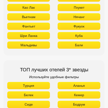
Као Лак
Пхукет
Вьетнам
Нячанг
Фантьет
Фукуок
Шри Ланка
Куба
Мальдивы
Бали
ТОП лучших отелей 3* звезды
Используйте удобные фильтры
Турция
Аланья
Белек
Кемер
Сиде
Бодрум