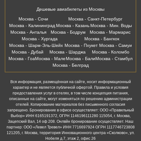
Дешевые авиабилеты из Москвы
Москва - Сочи
Москва - Санкт-Петербург
Москва - Калининград
Москва - Казань
Москва - Мин. Воды
Москва - Анталья
Москва - Бодрум
Москва - Мармарис
Москва - Хургада
Москва - Бангкок
Москва - Шарм-Эль-Шейх
Москва - Пхукет
Москва - Самуи
Москва - Дубай
Москва - Шарджа
Москва - Коломбо
Москва - Гоа
Москва - Мале
Москва - Бали
Москва - Стамбул
Москва - Белград
Вся информация, размещённая на сайте, носит информационный
характер и не является публичной офертой. Правила и условия
предоставления услуг в отелях, в том числе концепция питания,
описанные на сайте, могут изменяться по решению администрации
отелей. Копирование материалов без письменного согласия
запрещено. Бронирование в офисе осуществляет: ООО «Правильный
Выбор» ИНН 6165191372, ОГРН 1146196111280 115054, г. Москва,
Зацепский Вал, 14 оф 208. Онлвйн бронирование осуществляет. Наш
партнер: ООО «Левел Тревел» ИНН 7716697924 ОГРН 1117746723808
121205, г. Москва, территория Инновационного центра «Сколково», ул.
Нобеля д.7, этаж 2, офис 26