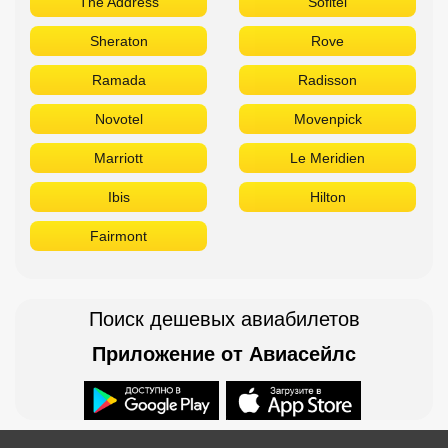
The Address
Sofitel
Sheraton
Rove
Ramada
Radisson
Novotel
Movenpick
Marriott
Le Meridien
Ibis
Hilton
Fairmont
Поиск дешевых авиабилетов
Приложение от Авиасейлс
Доступно в
Загрузите в