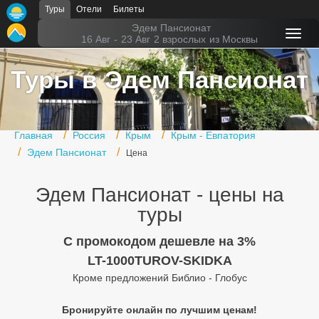
Туры
Отели
Билеты
Главная
Эдем Пансионат
16 Авг
-
23 Авг
2 взрослых
из Москвы
Горящие туры
Туры в Эдем Пансионат
Туры в Турцию
Туры в Египет
Главная
Россия
Крым
Крым - Евпатория
Туры в ОАЭ
Эдем Пансионат
Цена
Офис г. Москва
Эдем Пансионат - цены на
Помощь
туры
Подборки отелей
C промокодом дешевле на 3%
LT-1000TUROV-SKIDKA
Турция
Кроме предложений Библио - Глобус
Таиланд
Бронируйте онлайн по лучшим ценам!
ОАЭ