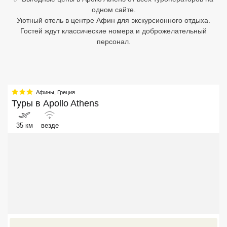
одном сайте.
Египет
Уютный отель в центре Афин для экскурсионного отдыха.
Гостей ждут классические номера и доброжелательный
Куба
персонал.
Шри Ланка
Бали
Афины
,
Греция
Вьетнам
Туры в
Apollo Athens
Хайнань
35 км
везде
Северный Гоа
Южный Гоа
Занзибар
Абхазия
Большой Сочи