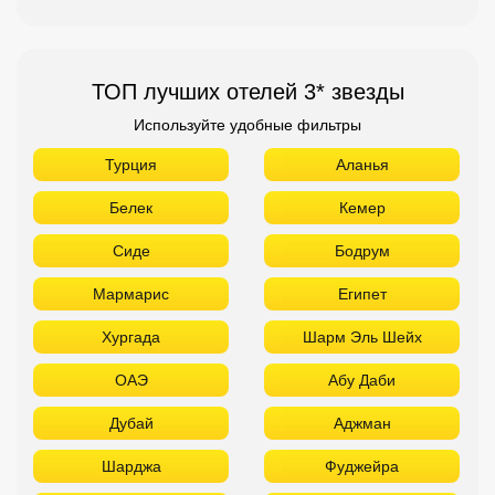
ТОП лучших отелей 3* звезды
Используйте удобные фильтры
Турция
Аланья
Белек
Кемер
Сиде
Бодрум
Мармарис
Египет
Хургада
Шарм Эль Шейх
ОАЭ
Абу Даби
Дубай
Аджман
Шарджа
Фуджейра