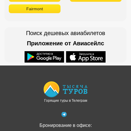
Fairmont
Поиск дешевых авиабилетов
Приложение от Авиасейлс
Доступно в
Загрузите в
Горящие туры в Телеграм
Бронирование в офисе: