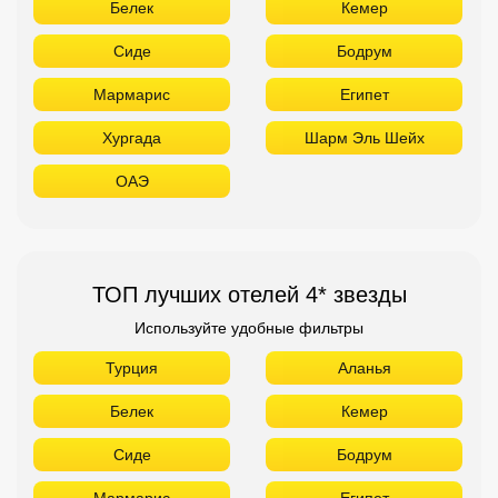
Белек
Кемер
Сиде
Бодрум
Мармарис
Египет
Хургада
Шарм Эль Шейх
ОАЭ
ТОП лучших отелей 4* звезды
Используйте удобные фильтры
Турция
Аланья
Белек
Кемер
Сиде
Бодрум
Мармарис
Египет