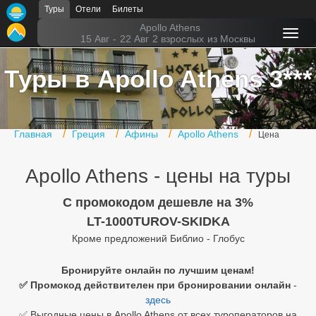
Туры
Отели
Билеты
Главная
Apollo Athens
15 Авг
-
22 Авг
2 взрослых
из Москвы
Горящие туры
Туры в Apollo Athens 3***
Туры в Турцию
Туры в Египет
Главная
Греция
Афины
Apollo Athens
Цена
Туры в ОАЭ
Apollo Athens - цены на туры
Офис г. Москва
Помощь
C промокодом дешевле на 3%
LT-1000TUROV-SKIDKA
Подборки отелей
Кроме предложений Библио - Глобус
Турция
Бронируйте онлайн по лучшим ценам!
✅ Промокод действителен при бронировании онлайн
-
Таиланд
здесь
ОАЭ
✅ Выгодные цены в Apollo Athens от всех туроператоров на