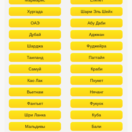
Хургада
Шарм Эль Шейх
ОАЭ
Абу Даби
Дубай
Аджман
Шарджа
Фуджейра
Таиланд
Паттайя
Самуй
Краби
Као Лак
Пхукет
Вьетнам
Нячанг
Фантьет
Фукуок
Шри Ланка
Куба
Мальдивы
Бали