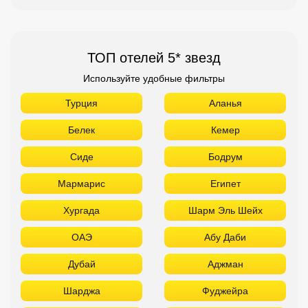
ТОП отелей 5* звезд
Используйте удобные фильтры
Турция
Аланья
Белек
Кемер
Сиде
Бодрум
Мармарис
Египет
Хургада
Шарм Эль Шейх
ОАЭ
Абу Даби
Дубай
Аджман
Шарджа
Фуджейра