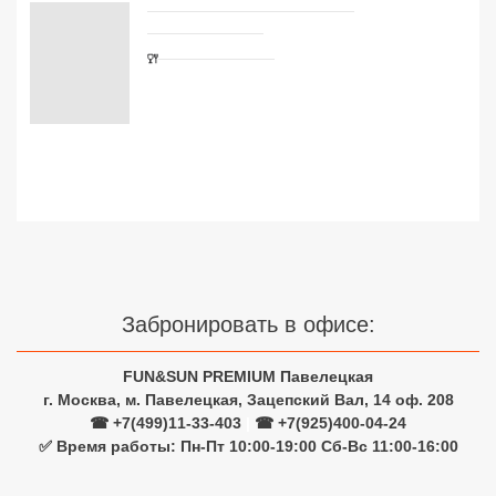
Сетевые отели Турции
Сетевые отели Египта
Сетевые отели ОАЭ
Сетевые отели Таиланда
Сетевые отели Шри Ланки
Сетевые отели Вьетнама
Забронировать в офисе:
Сетевые отели Мальдив
FUN&SUN PREMIUM Павелецкая
Сетевые отели Бали
г. Москва, м. Павелецкая, Зацепский Вал, 14 оф. 208
☎ +7(499)11-33-403
|
☎ +7(925)400-04-24
Сетевые отели Сейшел
✅ Время работы: Пн-Пт 10:00-19:00 Сб-Вс 11:00-16:00
Сетевые отели Маврикия