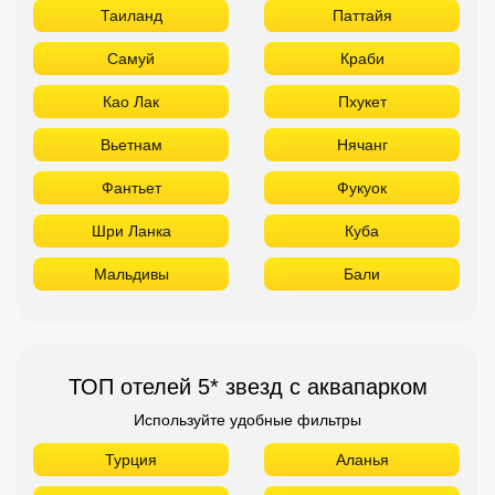
Таиланд
Паттайя
Самуй
Краби
Као Лак
Пхукет
Вьетнам
Нячанг
Фантьет
Фукуок
Шри Ланка
Куба
Мальдивы
Бали
ТОП отелей 5* звезд с аквапарком
Используйте удобные фильтры
Турция
Аланья