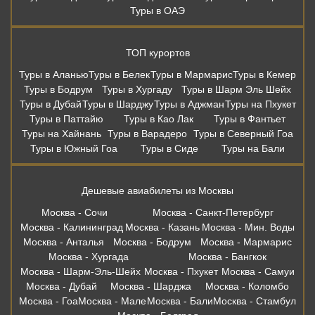
Туры в ОАЭ
ТОП курортов
Туры в Аланью
Туры в Белек
Туры в Мармарис
Туры в Кемер
Туры в Бодрум
Туры в Хургаду
Туры в Шарм Эль Шейх
Туры в Дубай
Туры в Шарджу
Туры в Аджман
Туры на Пхукет
Туры в Паттайю
Туры в Као Лак
Туры в Фантьет
Туры на Хайнань
Туры в Варадеро
Туры в Северный Гоа
Туры в Южный Гоа
Туры в Сиде
Туры на Бали
Дешевые авиабилеты из Москвы
Москва - Сочи
Москва - Санкт-Петербург
Москва - Калининград
Москва - Казань
Москва - Мин. Воды
Москва - Анталья
Москва - Бодрум
Москва - Мармарис
Москва - Хургада
Москва - Бангкок
Москва - Шарм-Эль-Шейх
Москва - Пхукет
Москва - Самуи
Москва - Дубай
Москва - Шарджа
Москва - Коломбо
Москва - Гоа
Москва - Мале
Москва - Бали
Москва - Стамбул