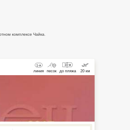
ртном комплексе Чайка.
10 м
1-я
линия
песок
до пляжа
20 км
ed , press Down to open the menu,