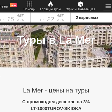
new
леты
Помощь
Горящие туры
Офис м. Павелецкая
АВГ
АВГ
15
22
БТ
СБТ
2026
2026
Туры в La Mer
а
La Mer - цены на туры
C промокодом дешевле на 3%
LT-1000TUROV-SKIDKA