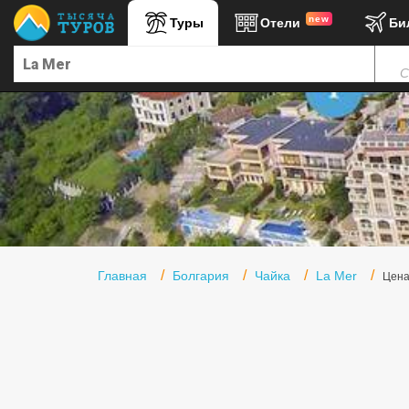
new
Туры
Отели
Би
Главная
С
Горящие туры
Туры в Турцию
Туры в Египет
Туры в ОАЭ
Офис г. Москва
Помощь
Главная
Болгария
Чайка
La Mer
Цен
Подборки отелей
Турция
Таиланд
ОАЭ