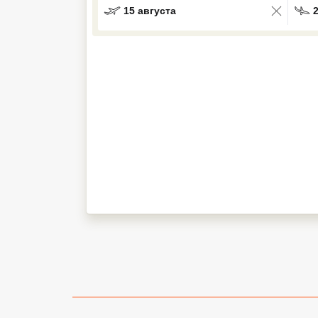
15 августа
Кав Мин Воды
Экскурсионные туры
VIP отели 5 звезд
ТОП 10 лучших отелей 5*
ТОП 10 недорогих отелей
5*
Лучшие отели 4* звезды
Недорогие отели 4*
звезды
Лучшие отели 3* звезды
Недорогие отели 3*
звезды