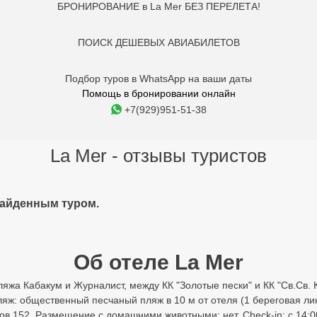
БРОНИРОВАНИЕ в La Mer БЕЗ ПЕРЕЛЕТА!
ПОИСК ДЕШЕВЫХ АВИАБИЛЕТОВ
Подбор туров в WhatsApp на ваши даты
Помощь в бронировании онлайн
+7(929)951-51-38
La Mer - отзывы туристов
найденным туром.
Об отеле La Mer
яжа Кабакум и Журналист, между КК "Золотые пески" и КК "Св.Св. К
Пляж: общественный песчаный пляж в 10 м от отеля (1 береговая ли
ров 152. Размещение с домашними животными: нет. Check-in: с 14:00