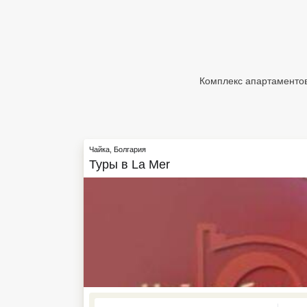
Египет
Куба
Шри Ланка
Комплекс апартаментов
Бали
Вьетнам
Чайка
,
Болгария
Хайнань
Туры в
La Mer
Северный Гоа
Южный Гоа
Занзибар
Абхазия
Большой Сочи