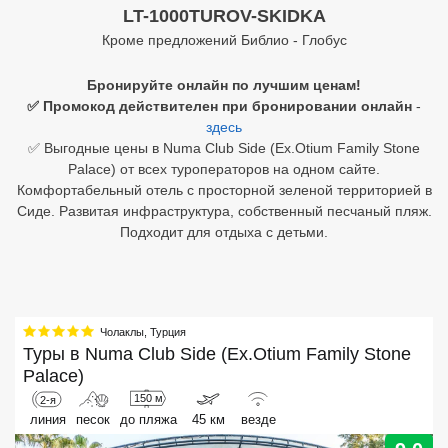
LT-1000TUROV-SKIDKA
Египет
Кроме предложений Библио - Глобус
Куба
Бронируйте онлайн по лучшим ценам!
✅ Промокод действителен при бронировании онлайн
-
Шри Ланка
здесь
✅ Выгодные цены в Numa Club Side (Ex.Otium Family Stone
Бали
Palace) от всех туроператоров на одном сайте.
Комфортабельный отель с просторной зеленой территорией в
Вьетнам
Сиде. Развитая инфраструктура, собственный песчаный пляж.
Подходит для отдыха с детьми.
Хайнань
Северный Гоа
Южный Гоа
Чолаклы
,
Турция
Туры в
Numa Club Side (Ex.Otium Family Stone
Занзибар
Palace)
Абхазия
150 м
2-я
линия
песок
до пляжа
45 км
везде
Большой Сочи