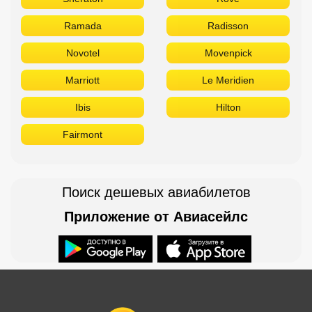
Ramada
Radisson
Novotel
Movenpick
Marriott
Le Meridien
Ibis
Hilton
Fairmont
Поиск дешевых авиабилетов
Приложение от Авиасейлс
Доступно в
Загрузите в