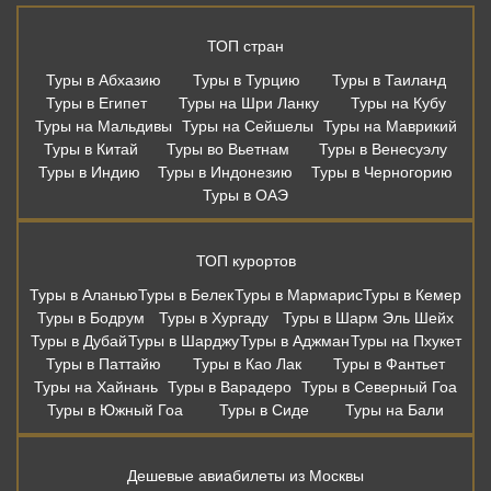
ТОП стран
Туры в Абхазию
Туры в Турцию
Туры в Таиланд
Туры в Египет
Туры на Шри Ланку
Туры на Кубу
Туры на Мальдивы
Туры на Сейшелы
Туры на Маврикий
Туры в Китай
Туры во Вьетнам
Туры в Венесуэлу
Туры в Индию
Туры в Индонезию
Туры в Черногорию
Туры в ОАЭ
ТОП курортов
Туры в Аланью
Туры в Белек
Туры в Мармарис
Туры в Кемер
Туры в Бодрум
Туры в Хургаду
Туры в Шарм Эль Шейх
Туры в Дубай
Туры в Шарджу
Туры в Аджман
Туры на Пхукет
Туры в Паттайю
Туры в Као Лак
Туры в Фантьет
Туры на Хайнань
Туры в Варадеро
Туры в Северный Гоа
Туры в Южный Гоа
Туры в Сиде
Туры на Бали
Дешевые авиабилеты из Москвы