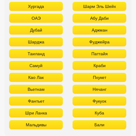
Хургада
Шарм Эль Шейх
ОАЭ
Абу Даби
Дубай
Аджман
Шарджа
Фуджейра
Таиланд
Паттайя
Самуй
Краби
Као Лак
Пхукет
Вьетнам
Нячанг
Фантьет
Фукуок
Шри Ланка
Куба
Мальдивы
Бали