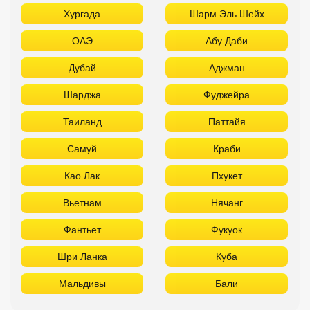
Хургада
Шарм Эль Шейх
ОАЭ
Абу Даби
Дубай
Аджман
Шарджа
Фуджейра
Таиланд
Паттайя
Самуй
Краби
Као Лак
Пхукет
Вьетнам
Нячанг
Фантьет
Фукуок
Шри Ланка
Куба
Мальдивы
Бали