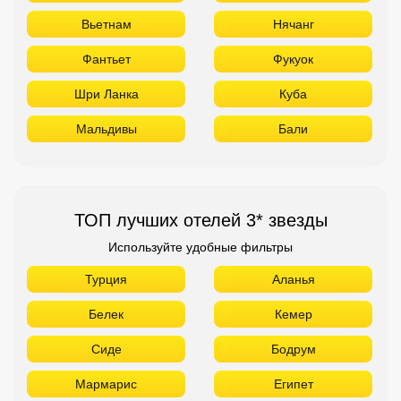
Вьетнам
Нячанг
Фантьет
Фукуок
Шри Ланка
Куба
Мальдивы
Бали
ТОП лучших отелей 3* звезды
Используйте удобные фильтры
Турция
Аланья
Белек
Кемер
Сиде
Бодрум
Мармарис
Египет