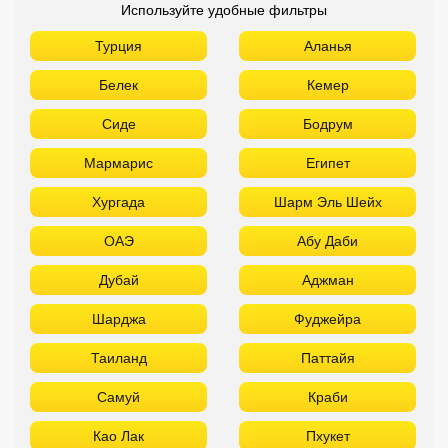
Используйте удобные фильтры
Турция
Аланья
Белек
Кемер
Сиде
Бодрум
Мармарис
Египет
Хургада
Шарм Эль Шейх
ОАЭ
Абу Даби
Дубай
Аджман
Шарджа
Фуджейра
Таиланд
Паттайя
Самуй
Краби
Као Лак
Пхукет