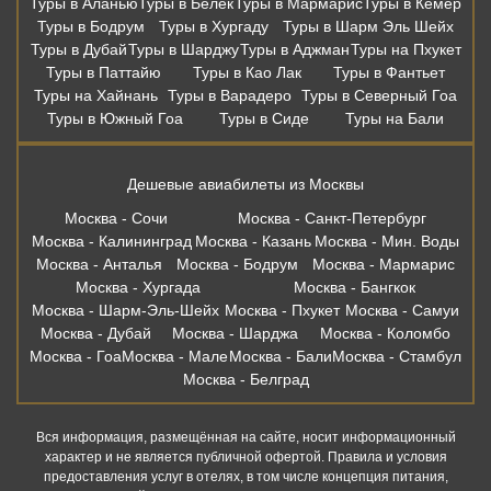
Туры в Аланью
Туры в Белек
Туры в Мармарис
Туры в Кемер
Туры в Бодрум
Туры в Хургаду
Туры в Шарм Эль Шейх
Туры в Дубай
Туры в Шарджу
Туры в Аджман
Туры на Пхукет
Туры в Паттайю
Туры в Као Лак
Туры в Фантьет
Туры на Хайнань
Туры в Варадеро
Туры в Северный Гоа
Туры в Южный Гоа
Туры в Сиде
Туры на Бали
Дешевые авиабилеты из Москвы
Москва - Сочи
Москва - Санкт-Петербург
Москва - Калининград
Москва - Казань
Москва - Мин. Воды
Москва - Анталья
Москва - Бодрум
Москва - Мармарис
Москва - Хургада
Москва - Бангкок
Москва - Шарм-Эль-Шейх
Москва - Пхукет
Москва - Самуи
Москва - Дубай
Москва - Шарджа
Москва - Коломбо
Москва - Гоа
Москва - Мале
Москва - Бали
Москва - Стамбул
Москва - Белград
Вся информация, размещённая на сайте, носит информационный
характер и не является публичной офертой. Правила и условия
предоставления услуг в отелях, в том числе концепция питания,