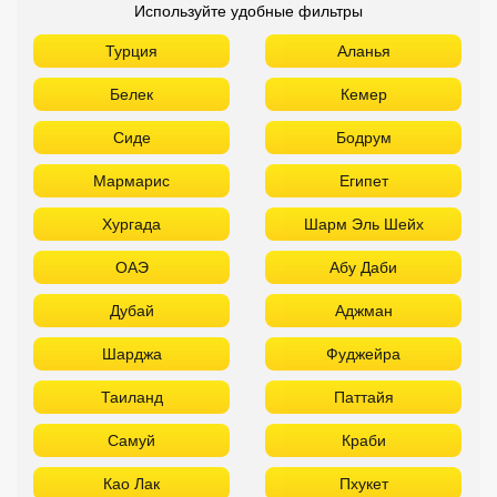
Используйте удобные фильтры
Турция
Аланья
Белек
Кемер
Сиде
Бодрум
Мармарис
Египет
Хургада
Шарм Эль Шейх
ОАЭ
Абу Даби
Дубай
Аджман
Шарджа
Фуджейра
Таиланд
Паттайя
Самуй
Краби
Као Лак
Пхукет