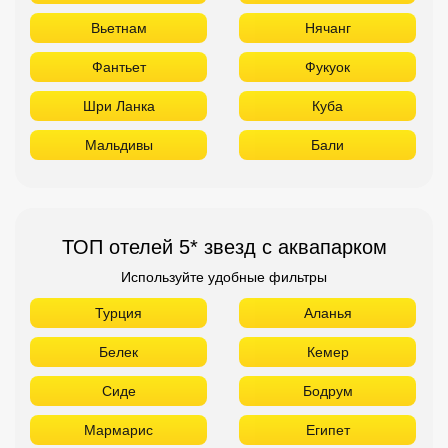
Вьетнам
Нячанг
Фантьет
Фукуок
Шри Ланка
Куба
Мальдивы
Бали
ТОП отелей 5* звезд с аквапарком
Используйте удобные фильтры
Турция
Аланья
Белек
Кемер
Сиде
Бодрум
Мармарис
Египет