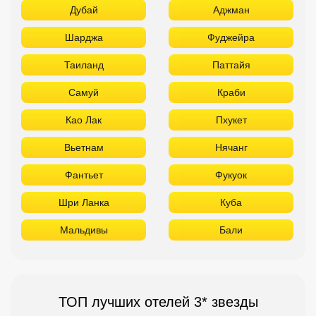
Дубай
Аджман
Шарджа
Фуджейра
Таиланд
Паттайя
Самуй
Краби
Као Лак
Пхукет
Вьетнам
Нячанг
Фантьет
Фукуок
Шри Ланка
Куба
Мальдивы
Бали
ТОП лучших отелей 3* звезды