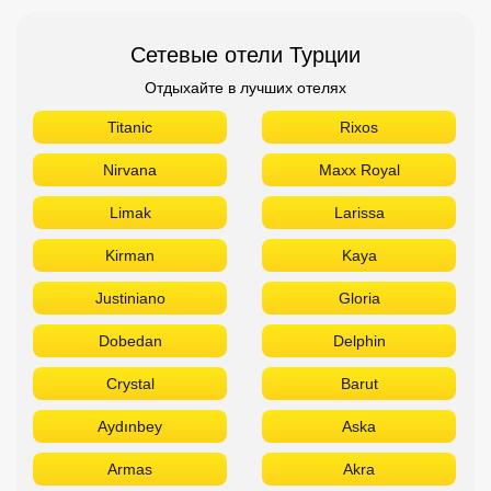
Сетевые отели Турции
Отдыхайте в лучших отелях
Titanic
Rixos
Nirvana
Maxx Royal
Limak
Larissa
Kirman
Kaya
Justiniano
Gloria
Dobedan
Delphin
Crystal
Barut
Aydınbey
Aska
Armas
Akra