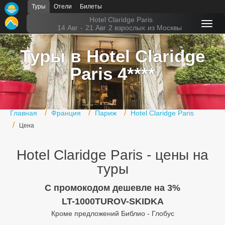
Туры
Отели
Билеты
Главная
Hotel Claridge Paris
14 Авг
-
21 Авг
2 взрослых
из Москвы
Горящие туры
Туры в Hotel Claridge
Туры в Турцию
Paris 4****
Туры в Египет
Туры в ОАЭ
Главная
Франция
Париж
Hotel Claridge Paris
Офис г. Москва
Цена
Помощь
Hotel Claridge Paris - цены на
Подборки отелей
туры
Турция
C промокодом дешевле на 3%
LT-1000TUROV-SKIDKA
Таиланд
Кроме предложений Библио - Глобус
ОАЭ