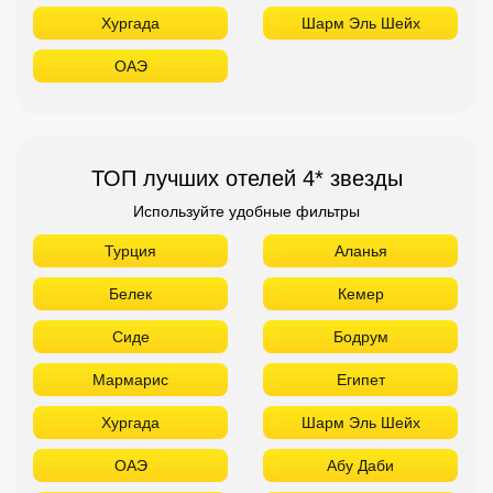
Хургада
Шарм Эль Шейх
ОАЭ
ТОП лучших отелей 4* звезды
Используйте удобные фильтры
Турция
Аланья
Белек
Кемер
Сиде
Бодрум
Мармарис
Египет
Хургада
Шарм Эль Шейх
ОАЭ
Абу Даби