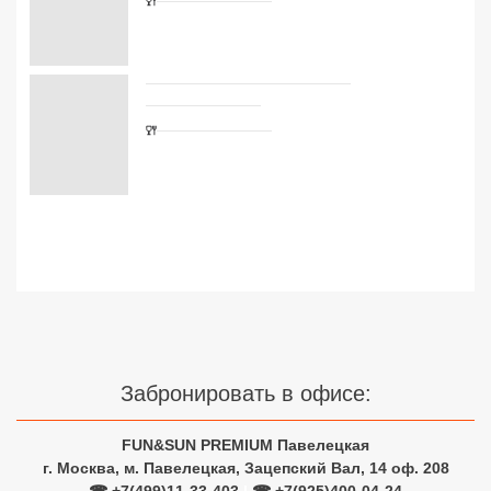
Сетевые отели Турции
Сетевые отели Египта
Сетевые отели ОАЭ
Сетевые отели Таиланда
Сетевые отели Шри Ланки
Сетевые отели Вьетнама
Сетевые отели Мальдив
Забронировать в офисе:
Сетевые отели Бали
Сетевые отели Сейшел
FUN&SUN PREMIUM Павелецкая
г. Москва, м. Павелецкая, Зацепский Вал, 14 оф. 208
Сетевые отели Маврикия