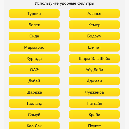
Используйте удобные фильтры
Турция
Аланья
Белек
Кемер
Сиде
Бодрум
Мармарис
Египет
Хургада
Шарм Эль Шейх
ОАЭ
Абу Даби
Дубай
Аджман
Шарджа
Фуджейра
Таиланд
Паттайя
Самуй
Краби
Као Лак
Пхукет