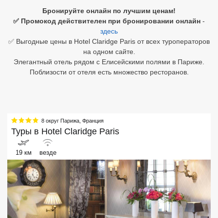
Бронируйте онлайн по лучшим ценам!
Египет
✅ Промокод действителен при бронировании онлайн
-
здесь
Куба
✅ Выгодные цены в Hotel Claridge Paris от всех туроператоров
на одном сайте.
Шри Ланка
Элегантный отель рядом с Елисейскими полями в Париже.
Поблизости от отеля есть множество ресторанов.
Бали
Вьетнам
Хайнань
8 округ Парижа
,
Франция
Туры в
Hotel Claridge Paris
Северный Гоа
19 км
везде
Южный Гоа
Занзибар
Абхазия
Большой Сочи