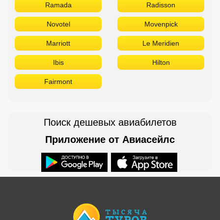
Ramada
Radisson
Novotel
Movenpick
Marriott
Le Meridien
Ibis
Hilton
Fairmont
Поиск дешевых авиабилетов
Приложение от Авиасейлс
Доступно в
Загрузите в