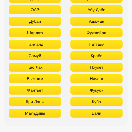
ОАЭ
Абу Даби
Дубай
Аджман
Шарджа
Фуджейра
Таиланд
Паттайя
Самуй
Краби
Као Лак
Пхукет
Вьетнам
Нячанг
Фантьет
Фукуок
Шри Ланка
Куба
Мальдивы
Бали