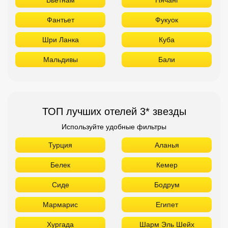
Фантьет
Фукуок
Шри Ланка
Куба
Мальдивы
Бали
ТОП лучших отелей 3* звезды
Используйте удобные фильтры
Турция
Аланья
Белек
Кемер
Сиде
Бодрум
Мармарис
Египет
Хургада
Шарм Эль Шейх