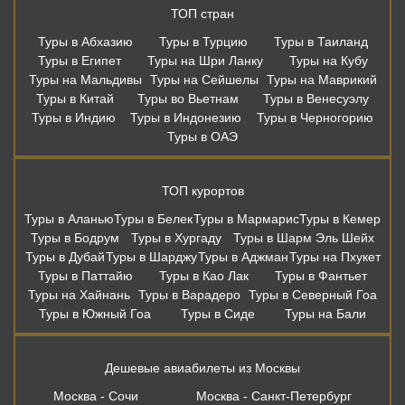
ТОП стран
Туры в Абхазию
Туры в Турцию
Туры в Таиланд
Туры в Египет
Туры на Шри Ланку
Туры на Кубу
Туры на Мальдивы
Туры на Сейшелы
Туры на Маврикий
Туры в Китай
Туры во Вьетнам
Туры в Венесуэлу
Туры в Индию
Туры в Индонезию
Туры в Черногорию
Туры в ОАЭ
ТОП курортов
Туры в Аланью
Туры в Белек
Туры в Мармарис
Туры в Кемер
Туры в Бодрум
Туры в Хургаду
Туры в Шарм Эль Шейх
Туры в Дубай
Туры в Шарджу
Туры в Аджман
Туры на Пхукет
Туры в Паттайю
Туры в Као Лак
Туры в Фантьет
Туры на Хайнань
Туры в Варадеро
Туры в Северный Гоа
Туры в Южный Гоа
Туры в Сиде
Туры на Бали
Дешевые авиабилеты из Москвы
Москва - Сочи
Москва - Санкт-Петербург