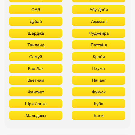
ОАЭ
Абу Даби
Дубай
Аджман
Шарджа
Фуджейра
Таиланд
Паттайя
Самуй
Краби
Као Лак
Пхукет
Вьетнам
Нячанг
Фантьет
Фукуок
Шри Ланка
Куба
Мальдивы
Бали