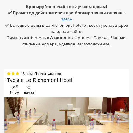
Бронируйте онлайн по лучшим ценам!
Египет
✅ Промокод действителен при бронировании онлайн
-
здесь
Куба
✅ Выгодные цены в Le Richemont Hotel от всех туроператоров
на одном сайте.
Шри Ланка
Симпатичный отель в Азиатском квартале в Париже. Чистые,
стильные номера, удачное местоположение.
Бали
Вьетнам
Хайнань
13 округ Парижа
,
Франция
Туры в
Le Richemont Hotel
Северный Гоа
14 км
везде
Южный Гоа
Занзибар
Абхазия
Большой Сочи