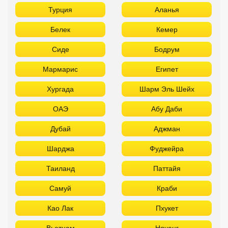
Турция
Аланья
Белек
Кемер
Сиде
Бодрум
Мармарис
Египет
Хургада
Шарм Эль Шейх
ОАЭ
Абу Даби
Дубай
Аджман
Шарджа
Фуджейра
Таиланд
Паттайя
Самуй
Краби
Као Лак
Пхукет
Вьетнам
Нячанг