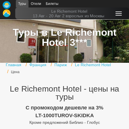
Туры
Отели
Билеты
Главная
Le Richemont Hotel
13 Авг
-
20 Авг
2 взрослых
из Москвы
Горящие туры
Туры в Le Richemont
Туры в Турцию
Hotel 3***
Туры в Египет
Туры в ОАЭ
Главная
Франция
Париж
Le Richemont Hotel
Офис г. Москва
Цена
Помощь
Le Richemont Hotel - цены на
Подборки отелей
туры
Турция
C промокодом дешевле на 3%
LT-1000TUROV-SKIDKA
Таиланд
Кроме предложений Библио - Глобус
ОАЭ