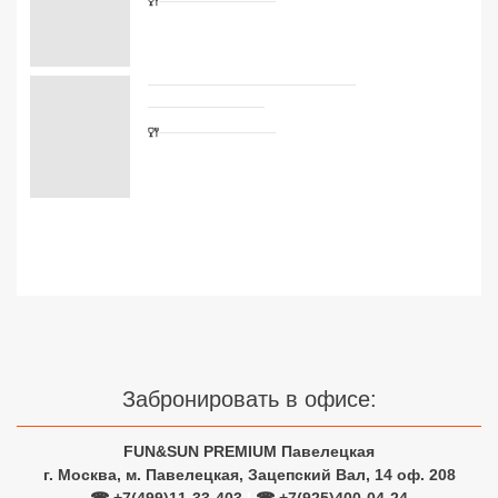
Сетевые отели Турции
Сетевые отели Египта
Сетевые отели ОАЭ
Сетевые отели Таиланда
Сетевые отели Шри Ланки
Сетевые отели Вьетнама
Сетевые отели Мальдив
Забронировать в офисе:
Сетевые отели Бали
Сетевые отели Сейшел
FUN&SUN PREMIUM Павелецкая
г. Москва, м. Павелецкая, Зацепский Вал, 14 оф. 208
Сетевые отели Маврикия