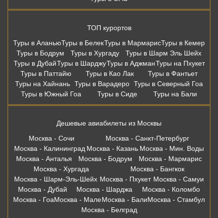
ТОП курортов
Туры в Аланью
Туры в Белек
Туры в Мармарис
Туры в Кемер
Туры в Бодрум
Туры в Хургаду
Туры в Шарм Эль Шейх
Туры в Дубай
Туры в Шарджу
Туры в Аджман
Туры на Пхукет
Туры в Паттайю
Туры в Као Лак
Туры в Фантьет
Туры на Хайнань
Туры в Варадеро
Туры в Северный Гоа
Туры в Южный Гоа
Туры в Сиде
Туры на Бали
Дешевые авиабилеты из Москвы
Москва - Сочи
Москва - Санкт-Петербург
Москва - Калининград
Москва - Казань
Москва - Мин. Воды
Москва - Анталья
Москва - Бодрум
Москва - Мармарис
Москва - Хургада
Москва - Бангкок
Москва - Шарм-Эль-Шейх
Москва - Пхукет
Москва - Самуи
Москва - Дубай
Москва - Шарджа
Москва - Коломбо
Москва - Гоа
Москва - Мале
Москва - Бали
Москва - Стамбул
Москва - Белград