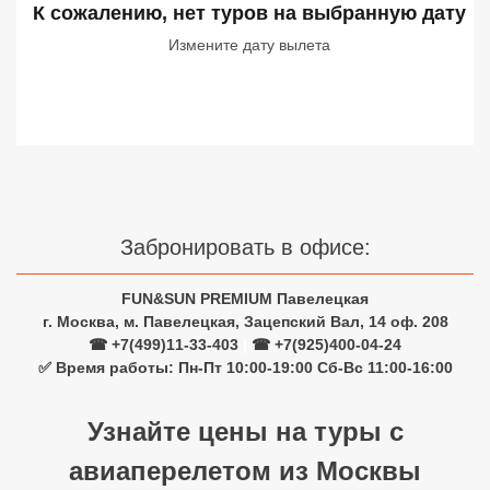
К сожалению, нет туров
на выбранную дату
Сетевые отели Турции
Измените дату вылета
Сетевые отели Египта
Сетевые отели ОАЭ
Сетевые отели Таиланда
Сетевые отели Шри Ланки
Забронировать в офисе:
Сетевые отели Вьетнама
FUN&SUN PREMIUM Павелецкая
г. Москва, м. Павелецкая, Зацепский Вал, 14 оф. 208
☎ +7(499)11-33-403
|
☎ +7(925)400-04-24
Сетевые отели Мальдив
✅ Время работы: Пн-Пт 10:00-19:00 Сб-Вс 11:00-16:00
Сетевые отели Бали
Узнайте цены на туры с
Сетевые отели Сейшел
авиаперелетом из Москвы
Сетевые отели Маврикия