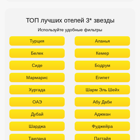
ТОП лучших отелей 3* звезды
Используйте удобные фильтры
Турция
Аланья
Белек
Кемер
Сиде
Бодрум
Мармарис
Египет
Хургада
Шарм Эль Шейх
ОАЭ
Абу Даби
Дубай
Аджман
Шарджа
Фуджейра
Таиланд
Паттайя