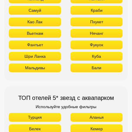
Самуй
Краби
Као Лак
Пхукет
Вьетнам
Нячанг
Фантьет
Фукуок
Шри Ланка
Куба
Мальдивы
Бали
ТОП отелей 5* звезд с аквапарком
Используйте удобные фильтры
Турция
Аланья
Белек
Кемер