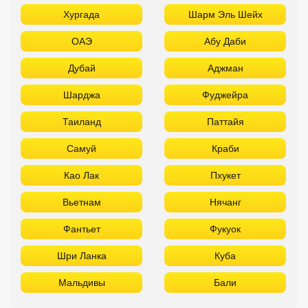
Хургада
Шарм Эль Шейх
ОАЭ
Абу Даби
Дубай
Аджман
Шарджа
Фуджейра
Таиланд
Паттайя
Самуй
Краби
Као Лак
Пхукет
Вьетнам
Нячанг
Фантьет
Фукуок
Шри Ланка
Куба
Мальдивы
Бали