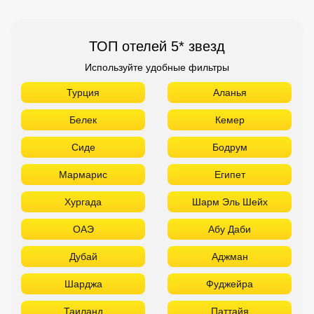
ТОП отелей 5* звезд
Используйте удобные фильтры
Турция
Аланья
Белек
Кемер
Сиде
Бодрум
Мармарис
Египет
Хургада
Шарм Эль Шейх
ОАЭ
Абу Даби
Дубай
Аджман
Шарджа
Фуджейра
Таиланд
Паттайя