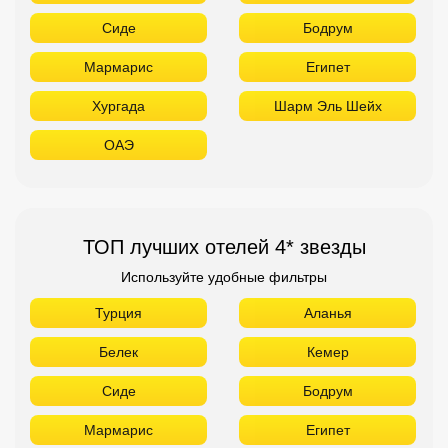
Сиде
Бодрум
Мармарис
Египет
Хургада
Шарм Эль Шейх
ОАЭ
ТОП лучших отелей 4* звезды
Используйте удобные фильтры
Турция
Аланья
Белек
Кемер
Сиде
Бодрум
Мармарис
Египет