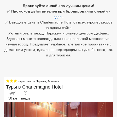
Бронируйте онлайн по лучшим ценам!
Египет
✅ Промокод действителен при бронировании онлайн
-
здесь
Куба
✅ Выгодные цены в Charlemagne Hotel от всех туроператоров
на одном сайте.
Шри Ланка
Уютный отель между Парижем и бизнес-центром Дефанс.
Здесь вы можете наслаждаться тихой сельской местностью,
Бали
изучая город. Предлагает удобное, элегантное проживание с
домашним уютом, идеально подходящим как для бизнеса, так
Вьетнам
и для туризма.
Хайнань
Северный Гоа
окрестности Парижа
,
Франция
Южный Гоа
Туры в
Charlemagne Hotel
Занзибар
30 км
везде
Абхазия
Большой Сочи