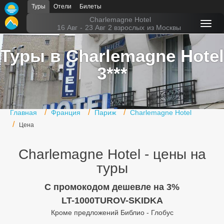
Туры
Отели
Билеты
Главная
Charlemagne Hotel
16 Авг
-
23 Авг
2 взрослых
из Москвы
Горящие туры
Туры в Charlemagne Hotel
Туры в Турцию
3***
Туры в Египет
Туры в ОАЭ
Главная
Франция
Париж
Charlemagne Hotel
Офис г. Москва
Цена
Помощь
Charlemagne Hotel - цены на
Подборки отелей
туры
Турция
C промокодом дешевле на 3%
LT-1000TUROV-SKIDKA
Таиланд
Кроме предложений Библио - Глобус
ОАЭ