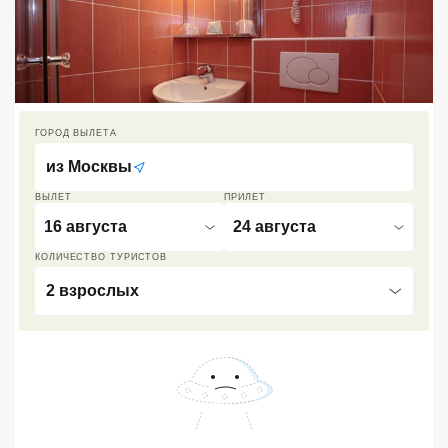
Кав Мин Воды
Экскурсионные туры
VIP отели 5 звезд
ГОРОД ВЫЛЕТА
ТОП 10 лучших отелей 5*
из
Москвы
ВЫЛЕТ
ПРИЛЕТ
ТОП 10 недорогих отелей
16 августа
24 августа
5*
КОЛИЧЕСТВО ТУРИСТОВ
Лучшие отели 4* звезды
2 взрослых
Недорогие отели 4*
звезды
Лучшие отели 3* звезды
Недорогие отели 3*
звезды