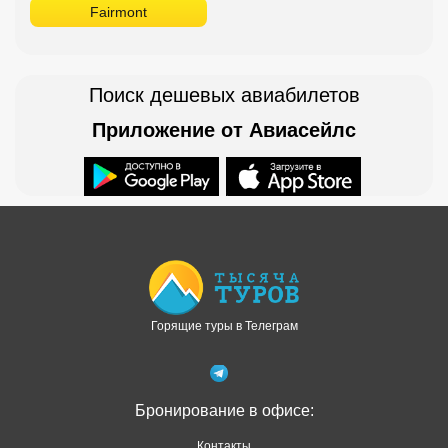
Fairmont
Поиск дешевых авиабилетов
Приложение от Авиасейлс
Доступно в
Загрузите в
Горящие туры в Телеграм
Бронирование в офисе:
Контакты