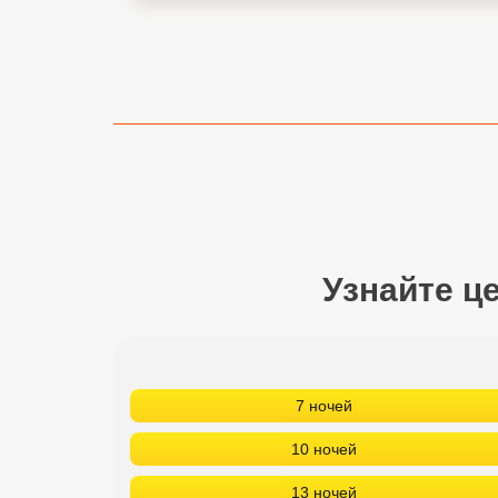
Сетевые отели Турции
Сетевые отели Египта
Сетевые отели ОАЭ
Сетевые отели Таиланда
Сетевые отели Шри Ланки
Узнайте ц
Сетевые отели Вьетнама
Сетевые отели Мальдив
Сетевые отели Бали
7 ночей
Сетевые отели Сейшел
10 ночей
Сетевые отели Маврикия
13 ночей