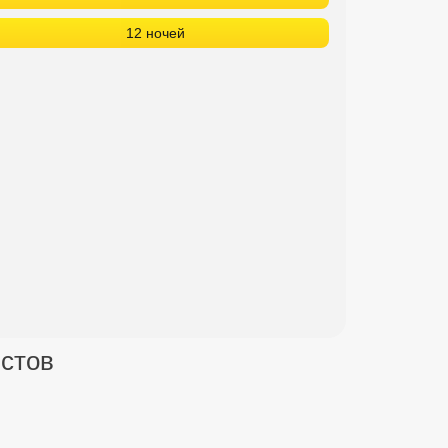
12 ночей
истов