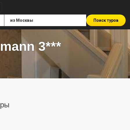
Поиск туров
mann 3***
уры