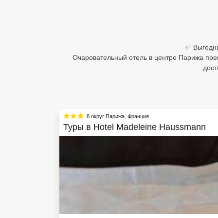
Египет
Куба
✅ Выгодны
Шри Ланка
Очаровательный отель в центре Парижа прек
дост
Бали
Вьетнам
Хайнань
8 округ Парижа
,
Франция
Туры в
Hotel Madeleine Haussmann
Северный Гоа
Южный Гоа
Занзибар
Абхазия
Большой Сочи