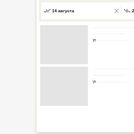
Кав Мин Воды
14 августа
Экскурсионные туры
VIP отели 5 звезд
ТОП 10 лучших отелей 5*
ТОП 10 недорогих отелей
5*
Лучшие отели 4* звезды
Недорогие отели 4*
звезды
Лучшие отели 3* звезды
Недорогие отели 3*
звезды