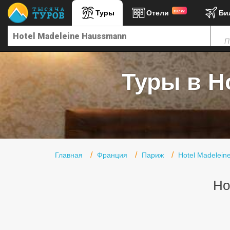
new
Туры
Отели
Би
Главная
П
Горящие туры
Туры в Турцию
Туры в H
Туры в Египет
Туры в ОАЭ
Офис г. Москва
Помощь
Главная
Франция
Париж
Hotel Madelei
Подборки отелей
Ho
Турция
Таиланд
ОАЭ