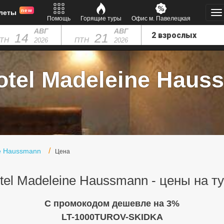
new
леты
Помощь
Горящие туры
Офис м. Павелецкая
АВГ
АВГ
14
21
ТН
ПТН
2026
2026
otel Madeleine Hauss
ne Haussmann
Цена
tel Madeleine Haussmann - цены на т
C промокодом дешевле на 3%
LT-1000TUROV-SKIDKA