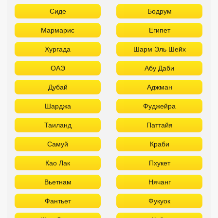
Сиде
Бодрум
Мармарис
Египет
Хургада
Шарм Эль Шейх
ОАЭ
Абу Даби
Дубай
Аджман
Шарджа
Фуджейра
Таиланд
Паттайя
Самуй
Краби
Као Лак
Пхукет
Вьетнам
Нячанг
Фантьет
Фукуок