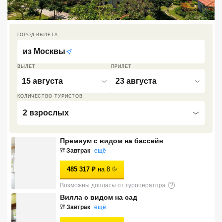
Кав Мин Воды
Экскурсионные туры
ГОРОД ВЫЛЕТА
из
Москвы
VIP отели 5 звезд
ВЫЛЕТ
ПРИЛЕТ
ТОП 10 лучших отелей 5*
15 августа
23 августа
КОЛИЧЕСТВО ТУРИСТОВ
ТОП 10 недорогих отелей
2 взрослых
5*
Лучшие отели 4* звезды
Премиум с видом на бассейн
Завтрак
ещё
Недорогие отели 4*
звезды
485 317
₽
на
8
Лучшие отели 3* звезды
Возможны доплаты от туроператора
?
Вилла с видом на сад
Недорогие отели 3*
Завтрак
ещё
звезды