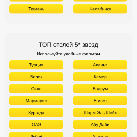
Тюмень
Челябинск
ТОП отелей 5* звезд
Используйте удобные фильтры
Турция
Аланья
Белек
Кемер
Сиде
Бодрум
Мармарис
Египет
Хургада
Шарм Эль Шейх
ОАЭ
Абу Даби
Дубай
Аджман