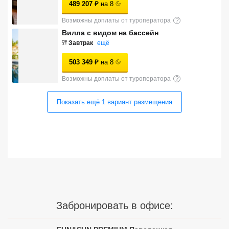
489 207
₽
на
8
Сетевые отели Турции
Возможны доплаты от туроператора
?
Сетевые отели Египта
Вилла с видом на бассейн
Завтрак
ещё
Сетевые отели ОАЭ
503 349
₽
на
8
Сетевые отели Таиланда
Возможны доплаты от туроператора
?
Показать ещё
1
вариант
размещения
Сетевые отели Шри Ланки
Сетевые отели Вьетнама
Сетевые отели Мальдив
Сетевые отели Бали
Забронировать в офисе:
Сетевые отели Сейшел
Сетевые отели Маврикия