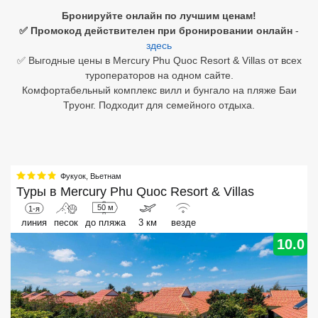
Бронируйте онлайн по лучшим ценам!
Египет
✅ Промокод действителен при бронировании онлайн
-
здесь
Куба
✅ Выгодные цены в Mercury Phu Quoc Resort & Villas от всех
туроператоров на одном сайте.
Шри Ланка
Комфортабельный комплекс вилл и бунгало на пляже Баи
Труонг. Подходит для семейного отдыха.
Бали
Вьетнам
Хайнань
Фукуок
,
Вьетнам
Туры в
Mercury Phu Quoc Resort & Villas
Северный Гоа
50 м
1-я
линия
песок
до пляжа
3 км
везде
Южный Гоа
10.0
Занзибар
Абхазия
Большой Сочи