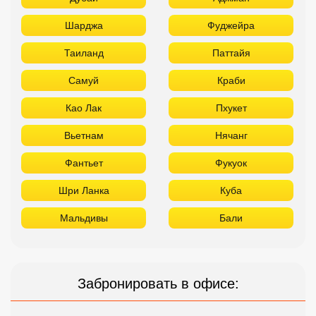
Шарджа
Фуджейра
Таиланд
Паттайя
Самуй
Краби
Као Лак
Пхукет
Вьетнам
Нячанг
Фантьет
Фукуок
Шри Ланка
Куба
Мальдивы
Бали
Забронировать в офисе: