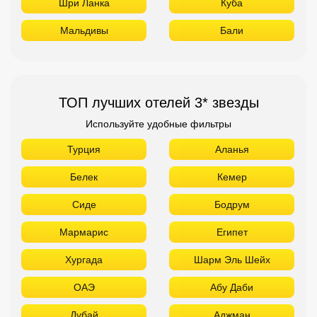
Шри Ланка
Куба
Мальдивы
Бали
ТОП лучших отелей 3* звезды
Используйте удобные фильтры
Турция
Аланья
Белек
Кемер
Сиде
Бодрум
Мармарис
Египет
Хургада
Шарм Эль Шейх
ОАЭ
Абу Даби
Дубай
Аджман