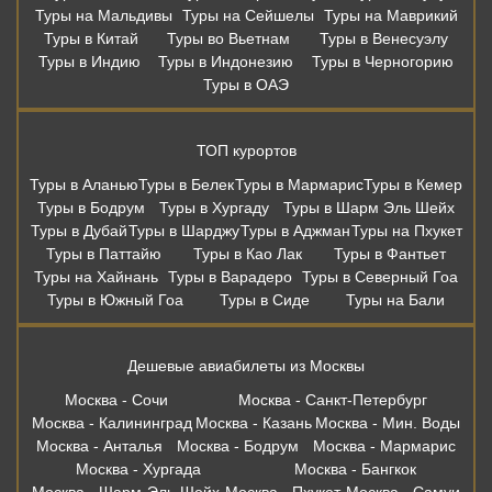
Туры на Мальдивы
Туры на Сейшелы
Туры на Маврикий
Туры в Китай
Туры во Вьетнам
Туры в Венесуэлу
Туры в Индию
Туры в Индонезию
Туры в Черногорию
Туры в ОАЭ
ТОП курортов
Туры в Аланью
Туры в Белек
Туры в Мармарис
Туры в Кемер
Туры в Бодрум
Туры в Хургаду
Туры в Шарм Эль Шейх
Туры в Дубай
Туры в Шарджу
Туры в Аджман
Туры на Пхукет
Туры в Паттайю
Туры в Као Лак
Туры в Фантьет
Туры на Хайнань
Туры в Варадеро
Туры в Северный Гоа
Туры в Южный Гоа
Туры в Сиде
Туры на Бали
Дешевые авиабилеты из Москвы
Москва - Сочи
Москва - Санкт-Петербург
Москва - Калининград
Москва - Казань
Москва - Мин. Воды
Москва - Анталья
Москва - Бодрум
Москва - Мармарис
Москва - Хургада
Москва - Бангкок
Москва - Шарм-Эль-Шейх
Москва - Пхукет
Москва - Самуи