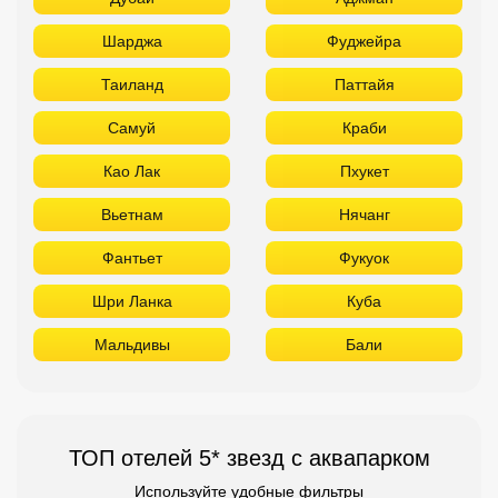
Шарджа
Фуджейра
Таиланд
Паттайя
Самуй
Краби
Као Лак
Пхукет
Вьетнам
Нячанг
Фантьет
Фукуок
Шри Ланка
Куба
Мальдивы
Бали
ТОП отелей 5* звезд с аквапарком
Используйте удобные фильтры