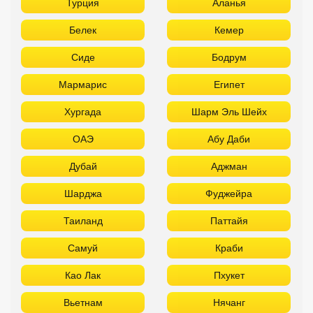
Турция
Аланья
Белек
Кемер
Сиде
Бодрум
Мармарис
Египет
Хургада
Шарм Эль Шейх
ОАЭ
Абу Даби
Дубай
Аджман
Шарджа
Фуджейра
Таиланд
Паттайя
Самуй
Краби
Као Лак
Пхукет
Вьетнам
Нячанг