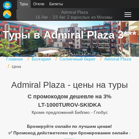
Туры
Отели
Билеты
Главная
Admiral Plaza
16 Авг
-
23 Авг
2 взрослых
из Москвы
Горящие туры
Туры в Admiral Plaza 3***
Туры в Турцию
Туры в Египет
Главная
Болгария
Солнечный берег
Admiral Plaza
Туры в ОАЭ
Цена
Офис г. Москва
Admiral Plaza - цены на туры
Помощь
C промокодом дешевле на 3%
Подборки отелей
LT-1000TUROV-SKIDKA
Кроме предложений Библио - Глобус
Турция
Таиланд
Бронируйте онлайн по лучшим ценам!
✅ Промокод действителен при бронировании онлайн
-
ОАЭ