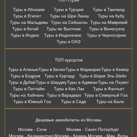
Туры в Абхазию
Туры в Турцию
Туры в Таиланд
Туры в Египет
Туры на Шри Ланку
Туры на Кубу
Туры на Мальдивы
Туры на Сейшелы
Туры на Маврикий
Туры в Китай
Туры во Вьетнам
Туры в Венесуэлу
Туры в Индию
Туры в Индонезию
Туры в Черногорию
Туры в ОАЭ
ТОП курортов
Туры в Аланью
Туры в Белек
Туры в Мармарис
Туры в Кемер
Туры в Бодрум
Туры в Хургаду
Туры в Шарм Эль Шейх
Туры в Дубай
Туры в Шарджу
Туры в Аджман
Туры на Пхукет
Туры в Паттайю
Туры в Као Лак
Туры в Фантьет
Туры на Хайнань
Туры в Варадеро
Туры в Северный Гоа
Туры в Южный Гоа
Туры в Сиде
Туры на Бали
Дешевые авиабилеты из Москвы
Москва - Сочи
Москва - Санкт-Петербург
Москва - Калининград
Москва - Казань
Москва - Мин. Воды