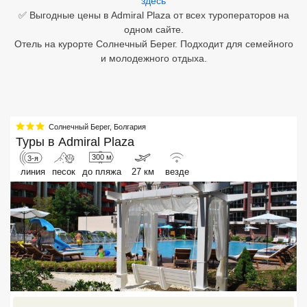
здесь
✅ Выгодные цены в Admiral Plaza от всех туроператоров на
Египет
одном сайте.
Отель на курорте Солнечный Берег. Подходит для семейного
Куба
и молодежного отдыха.
Шри Ланка
Бали
Солнечный Берег
,
Болгария
Вьетнам
Туры в
Admiral Plaza
300 м
3-я
Хайнань
линия
песок
до пляжа
27 км
везде
Северный Гоа
Южный Гоа
Занзибар
Абхазия
Большой Сочи