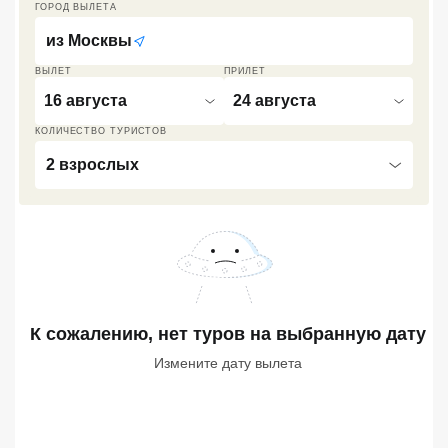
ГОРОД ВЫЛЕТА
Кав Мин Воды
из
Москвы
Экскурсионные туры
ВЫЛЕТ
ПРИЛЕТ
16 августа
24 августа
VIP отели 5 звезд
КОЛИЧЕСТВО ТУРИСТОВ
ТОП 10 лучших отелей 5*
2 взрослых
ТОП 10 недорогих отелей
5*
Лучшие отели 4* звезды
Недорогие отели 4*
звезды
К сожалению, нет туров
на выбранную дату
Измените дату вылета
Лучшие отели 3* звезды
Недорогие отели 3*
звезды