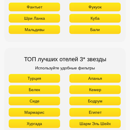
Фантьет
Фукуок
Шри Ланка
Куба
Мальдивы
Бали
ТОП лучших отелей 3* звезды
Используйте удобные фильтры
Турция
Аланья
Белек
Кемер
Сиде
Бодрум
Мармарис
Египет
Хургада
Шарм Эль Шейх