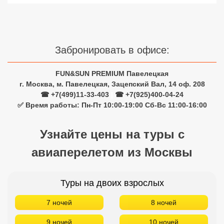
Сетевые отели Турции
Сетевые отели Египта
Забронировать в офисе:
Сетевые отели ОАЭ
Сетевые отели Таиланда
FUN&SUN PREMIUM Павелецкая
г. Москва, м. Павелецкая, Зацепский Вал, 14 оф. 208
☎ +7(499)11-33-403
|
☎ +7(925)400-04-24
Сетевые отели Шри Ланки
✅ Время работы: Пн-Пт 10:00-19:00 Сб-Вс 11:00-16:00
Сетевые отели Вьетнама
Узнайте цены на туры с
авиаперелетом из Москвы
Сетевые отели Мальдив
Сетевые отели Бали
Туры на двоих взрослых
Сетевые отели Сейшел
7 ночей
8 ночей
Сетевые отели Маврикия
9 ночей
10 ночей