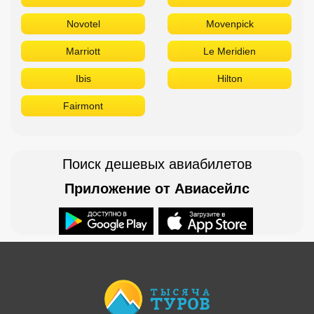
Novotel
Movenpick
Marriott
Le Meridien
Ibis
Hilton
Fairmont
Поиск дешевых авиабилетов
Приложение от Авиасейлс
Доступно в
Загрузите в