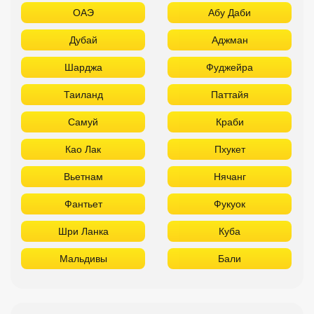
ОАЭ
Абу Даби
Дубай
Аджман
Шарджа
Фуджейра
Таиланд
Паттайя
Самуй
Краби
Као Лак
Пхукет
Вьетнам
Нячанг
Фантьет
Фукуок
Шри Ланка
Куба
Мальдивы
Бали