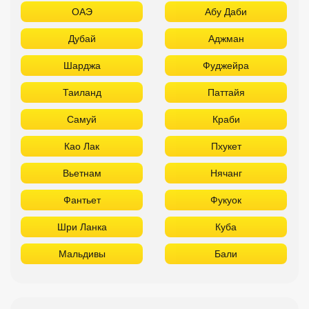
ОАЭ
Абу Даби
Дубай
Аджман
Шарджа
Фуджейра
Таиланд
Паттайя
Самуй
Краби
Као Лак
Пхукет
Вьетнам
Нячанг
Фантьет
Фукуок
Шри Ланка
Куба
Мальдивы
Бали