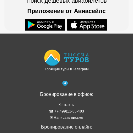
Поиск дешевых авиабилетов
Приложение от Авиасейлс
Доступно в
Загрузите в
Горящие туры в Телеграм
Бронирование в офисе:
Контакты
☎ +7(499)11-33-403
✉ Написать письмо
Бронирование онлайн: