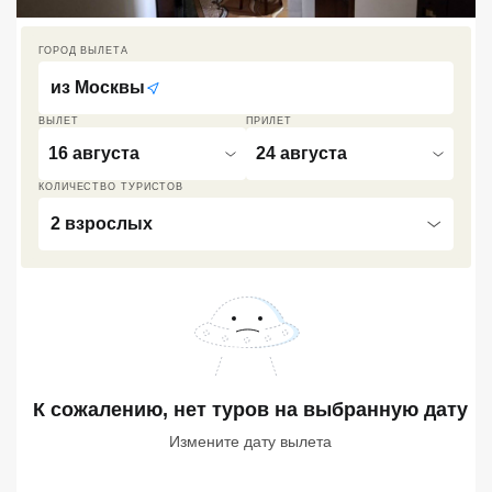
Кав Мин Воды
ГОРОД ВЫЛЕТА
Экскурсионные туры
из
Москвы
VIP отели 5 звезд
ВЫЛЕТ
ПРИЛЕТ
16 августа
24 августа
ТОП 10 лучших отелей 5*
КОЛИЧЕСТВО ТУРИСТОВ
2 взрослых
ТОП 10 недорогих отелей
5*
Лучшие отели 4* звезды
Недорогие отели 4*
звезды
Лучшие отели 3* звезды
К сожалению, нет туров
на выбранную дату
Измените дату вылета
Недорогие отели 3*
звезды