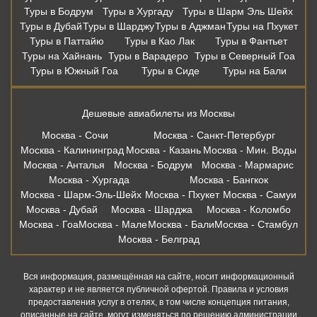
Туры в Бодрум
Туры в Хургаду
Туры в Шарм Эль Шейх
Туры в Дубай
Туры в Шарджу
Туры в Аджман
Туры на Пхукет
Туры в Паттайю
Туры в Као Лак
Туры в Фантьет
Туры на Хайнань
Туры в Варадеро
Туры в Северный Гоа
Туры в Южный Гоа
Туры в Сиде
Туры на Бали
Дешевые авиабилеты из Москвы
Москва - Сочи
Москва - Санкт-Петербург
Москва - Калининград
Москва - Казань
Москва - Мин. Воды
Москва - Анталья
Москва - Бодрум
Москва - Мармарис
Москва - Хургада
Москва - Бангкок
Москва - Шарм-Эль-Шейх
Москва - Пхукет
Москва - Самуи
Москва - Дубай
Москва - Шарджа
Москва - Коломбо
Москва - Гоа
Москва - Мале
Москва - Бали
Москва - Стамбул
Москва - Белград
Вся информация, размещённая на сайте, носит информационный
характер и не является публичной офертой. Правила и условия
предоставления услуг в отелях, в том числе концепция питания,
описанные на сайте, могут изменяться по решению администрации