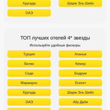
Хургада
Шарм Эль Шейх
ОАЭ
ТОП лучших отелей 4* звезды
Используйте удобные фильтры
Турция
Аланья
Белек
Кемер
Сиде
Бодрум
Мармарис
Египет
Хургада
Шарм Эль Шейх
ОАЭ
Абу Даби