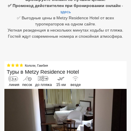
✅ Промокод действителен при бронировании онлайн
-
Египет
здесь
✅ Выгодные цены в Metzy Residence Hotel от всех
Куба
туроператоров на одном сайте.
Уютная резиденция в нескольких минутах ходьбы от пляжа.
Шри Ланка
Гостей ждут современные номера и спокойная атмосфера.
Бали
Вьетнам
Кололи
,
Гамбия
Хайнань
Туры в
Metzy Residence Hotel
220 м
3-я
Северный Гоа
линия
песок
до пляжа
15 км
везде
Южный Гоа
Занзибар
Абхазия
Большой Сочи