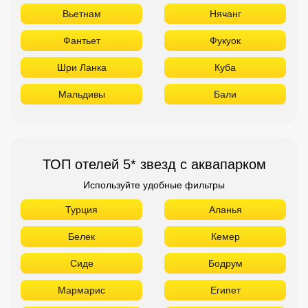
Вьетнам
Нячанг
Фантьет
Фукуок
Шри Ланка
Куба
Мальдивы
Бали
ТОП отелей 5* звезд с аквапарком
Используйте удобные фильтры
Турция
Аланья
Белек
Кемер
Сиде
Бодрум
Мармарис
Египет