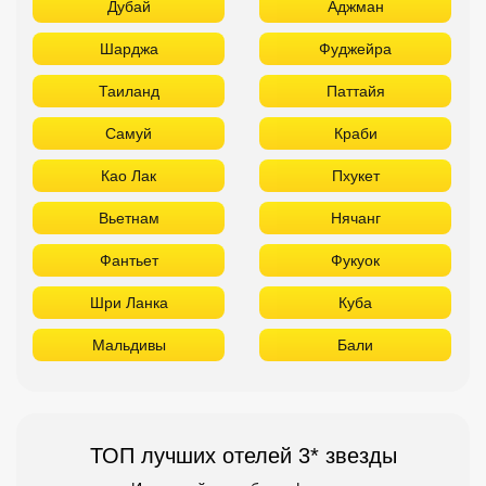
Дубай
Аджман
Шарджа
Фуджейра
Таиланд
Паттайя
Самуй
Краби
Као Лак
Пхукет
Вьетнам
Нячанг
Фантьет
Фукуок
Шри Ланка
Куба
Мальдивы
Бали
ТОП лучших отелей 3* звезды