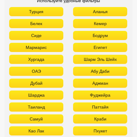
Используйте удобные фильтры
Турция
Аланья
Белек
Кемер
Сиде
Бодрум
Мармарис
Египет
Хургада
Шарм Эль Шейх
ОАЭ
Абу Даби
Дубай
Аджман
Шарджа
Фуджейра
Таиланд
Паттайя
Самуй
Краби
Као Лак
Пхукет