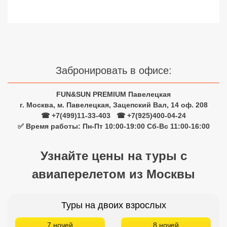
Сетевые отели Турции
Сетевые отели Египта
Сетевые отели ОАЭ
Забронировать в офисе:
Сетевые отели Таиланда
FUN&SUN PREMIUM Павелецкая
Сетевые отели Шри Ланки
г. Москва, м. Павелецкая, Зацепский Вал, 14 оф. 208
☎ +7(499)11-33-403
|
☎ +7(925)400-04-24
✅ Время работы: Пн-Пт 10:00-19:00 Сб-Вс 11:00-16:00
Сетевые отели Вьетнама
Узнайте цены на туры с
Сетевые отели Мальдив
авиаперелетом из Москвы
Сетевые отели Бали
Сетевые отели Сейшел
Туры на двоих взрослых
Сетевые отели Маврикия
7 ночей
8 ночей