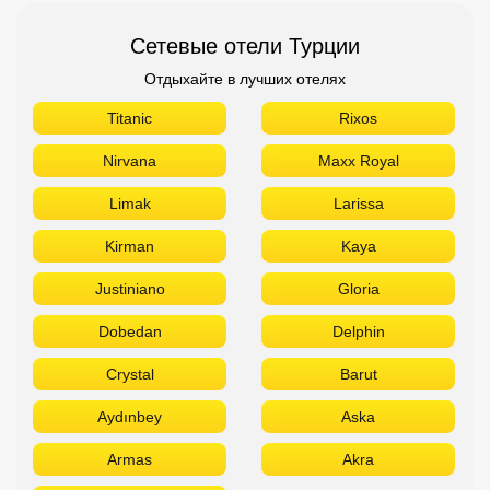
Сетевые отели Турции
Отдыхайте в лучших отелях
Titanic
Rixos
Nirvana
Maxx Royal
Limak
Larissa
Kirman
Kaya
Justiniano
Gloria
Dobedan
Delphin
Crystal
Barut
Aydınbey
Aska
Armas
Akra