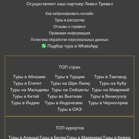
Осуществляет наш партнер Левел Тревел
Как забронировать онлайн
Туры в рассрочку
Отзывы о сервисе
Правовая информация
Политика обработки персональных данных
Подбор тура в WhatsApp
ТОП стран
Туры в Абхазию
Туры в Турцию
Туры в Таиланд
Туры в Египет
Туры на Шри Ланку
Туры на Кубу
Туры на Мальдивы
Туры на Сейшелы
Туры на Маврикий
Туры в Китай
Туры во Вьетнам
Туры в Венесуэлу
Туры в Индию
Туры в Индонезию
Туры в Черногорию
Туры в ОАЭ
ТОП курортов
Туры в Аланью
Туры в Белек
Туры в Мармарис
Туры в Кемер