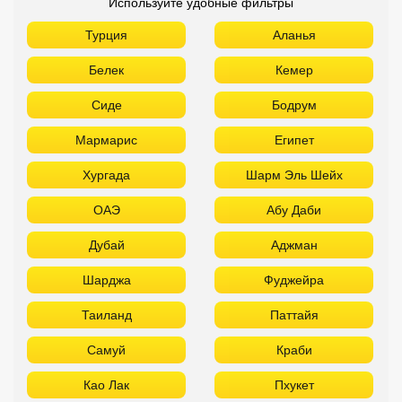
Используйте удобные фильтры
Турция
Аланья
Белек
Кемер
Сиде
Бодрум
Мармарис
Египет
Хургада
Шарм Эль Шейх
ОАЭ
Абу Даби
Дубай
Аджман
Шарджа
Фуджейра
Таиланд
Паттайя
Самуй
Краби
Као Лак
Пхукет