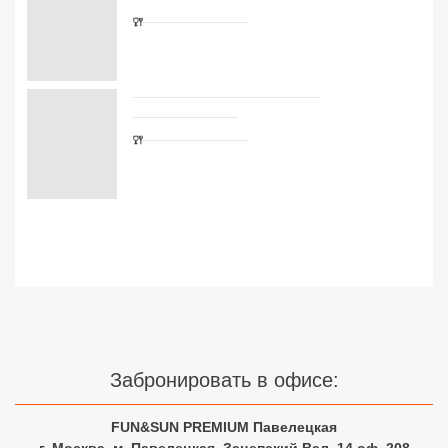
Сетевые отели Турции
Сетевые отели Египта
Сетевые отели ОАЭ
Сетевые отели Таиланда
Сетевые отели Шри Ланки
Сетевые отели Вьетнама
Сетевые отели Мальдив
Сетевые отели Бали
Забронировать в офисе:
Сетевые отели Сейшел
FUN&SUN PREMIUM Павелецкая
Сетевые отели Маврикия