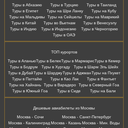
Туры в Абхазию
Туры в Турцию
Туры в Таиланд
Туры в Египет
Туры на Шри Ланку
Туры на Кубу
Туры на Мальдивы
Туры на Сейшелы
Туры на Маврикий
Туры в Китай
Туры во Вьетнам
Туры в Венесуэлу
Туры в Индию
Туры в Индонезию
Туры в Черногорию
Туры в ОАЭ
ТОП курортов
Туры в Аланью
Туры в Белек
Туры в Мармарис
Туры в Кемер
Туры в Бодрум
Туры в Хургаду
Туры в Шарм Эль Шейх
Туры в Дубай
Туры в Шарджу
Туры в Аджман
Туры на Пхукет
Туры в Паттайю
Туры в Као Лак
Туры в Фантьет
Туры на Хайнань
Туры в Варадеро
Туры в Северный Гоа
Туры в Южный Гоа
Туры в Сиде
Туры на Бали
Дешевые авиабилеты из Москвы
Москва - Сочи
Москва - Санкт-Петербург
Москва - Калининград
Москва - Казань
Москва - Мин. Воды