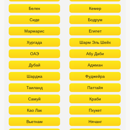
Белек
Кемер
Сиде
Бодрум
Мармарис
Египет
Хургада
Шарм Эль Шейх
ОАЭ
Абу Даби
Дубай
Аджман
Шарджа
Фуджейра
Таиланд
Паттайя
Самуй
Краби
Као Лак
Пхукет
Вьетнам
Нячанг