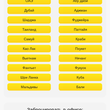
ОАЭ
Абу Даби
Дубай
Аджман
Шарджа
Фуджейра
Таиланд
Паттайя
Самуй
Краби
Као Лак
Пхукет
Вьетнам
Нячанг
Фантьет
Фукуок
Шри Ланка
Куба
Мальдивы
Бали
Забронировать в офисе: