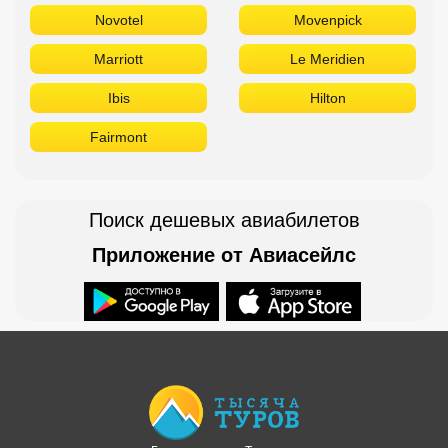
Novotel
Movenpick
Marriott
Le Meridien
Ibis
Hilton
Fairmont
Поиск дешевых авиабилетов
Приложение от Авиасейлс
Доступно в
Загрузите в