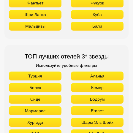
Фантьет
Фукуок
Шри Ланка
Куба
Мальдивы
Бали
ТОП лучших отелей 3* звезды
Используйте удобные фильтры
Турция
Аланья
Белек
Кемер
Сиде
Бодрум
Мармарис
Египет
Хургада
Шарм Эль Шейх