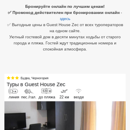
Бронируйте онлайн по лучшим ценам!
Египет
✅ Промокод действителен при бронировании онлайн
-
здесь
Куба
✅ Выгодные цены в Guest House Zec от всех туроператоров
на одном сайте.
Шри Ланка
Уютный гостевой дом в десяти минутах ходьбы от старого
города и пляжа. Гостей ждут традиционные номера и
Бали
спокойная атмосфера.
Вьетнам
Хайнань
Будва
,
Черногория
Северный Гоа
Туры в
Guest House Zec
630 м
3-я
Южный Гоа
линия
пес./гал.
до пляжа
22 км
везде
Занзибар
Абхазия
Большой Сочи