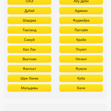
ОАЭ
Абу Даби
Дубай
Аджман
Шарджа
Фуджейра
Таиланд
Паттайя
Самуй
Краби
Као Лак
Пхукет
Вьетнам
Нячанг
Фантьет
Фукуок
Шри Ланка
Куба
Мальдивы
Бали