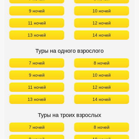
Кав Мин Воды
9 ночей
10 ночей
Экскурсионные туры
11 ночей
12 ночей
VIP отели 5 звезд
13 ночей
14 ночей
ТОП 10 лучших отелей 5*
Туры на одного взрослого
7 ночей
8 ночей
ТОП 10 недорогих отелей
5*
9 ночей
10 ночей
Лучшие отели 4* звезды
11 ночей
12 ночей
Недорогие отели 4*
13 ночей
14 ночей
звезды
Лучшие отели 3* звезды
Туры на троих взрослых
Недорогие отели 3*
7 ночей
8 ночей
звезды