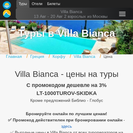
Туры
Отели
Билеты
Главная
Villa Bianca
13 Авг
-
20 Авг
2 взрослых
из Москвы
Горящие туры
Туры в Villa Bianca
Туры в Турцию
Туры в Египет
Главная
Греция
Корфу
Villa Bianca
Цена
Туры в ОАЭ
Villa Bianca - цены на туры
Офис г. Москва
Помощь
C промокодом дешевле на 3%
LT-1000TUROV-SKIDKA
Подборки отелей
Кроме предложений Библио - Глобус
Турция
Бронируйте онлайн по лучшим ценам!
✅ Промокод действителен при бронировании онлайн
-
Таиланд
здесь
ОАЭ
✅ Выгодные цены в Villa Bianca от всех туроператоров на