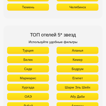
Тюмень
Челябинск
ТОП отелей 5* звезд
Используйте удобные фильтры
Турция
Аланья
Белек
Кемер
Сиде
Бодрум
Мармарис
Египет
Хургада
Шарм Эль Шейх
ОАЭ
Абу Даби
Дубай
Аджман