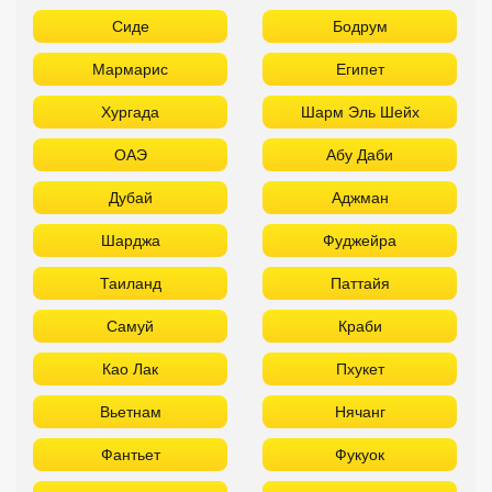
Сиде
Бодрум
Мармарис
Египет
Хургада
Шарм Эль Шейх
ОАЭ
Абу Даби
Дубай
Аджман
Шарджа
Фуджейра
Таиланд
Паттайя
Самуй
Краби
Као Лак
Пхукет
Вьетнам
Нячанг
Фантьет
Фукуок