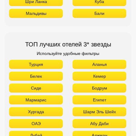
Шри Ланка
Куба
Мальдивы
Бали
ТОП лучших отелей 3* звезды
Используйте удобные фильтры
Турция
Аланья
Белек
Кемер
Сиде
Бодрум
Мармарис
Египет
Хургада
Шарм Эль Шейх
ОАЭ
Абу Даби
Дубай
Аджман