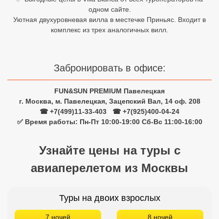
одном сайте.
Египет
Уютная двухуровневая вилла в местечке Приньяс. Входит в
комплекс из трех аналогичных вилл.
Куба
Шри Ланка
Забронировать в офисе:
Бали
FUN&SUN PREMIUM Павелецкая
Вьетнам
г. Москва, м. Павелецкая, Зацепский Вал, 14 оф. 208
☎ +7(499)11-33-403
|
☎ +7(925)400-04-24
Хайнань
✅ Время работы: Пн-Пт 10:00-19:00 Сб-Вс 11:00-16:00
Северный Гоа
Узнайте цены на туры с
Южный Гоа
авиаперелетом из Москвы
Занзибар
Абхазия
Туры на двоих взрослых
Большой Сочи
7 ночей
8 ночей