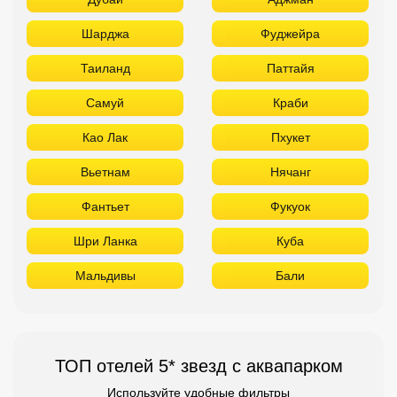
Шарджа
Фуджейра
Таиланд
Паттайя
Самуй
Краби
Као Лак
Пхукет
Вьетнам
Нячанг
Фантьет
Фукуок
Шри Ланка
Куба
Мальдивы
Бали
ТОП отелей 5* звезд с аквапарком
Используйте удобные фильтры