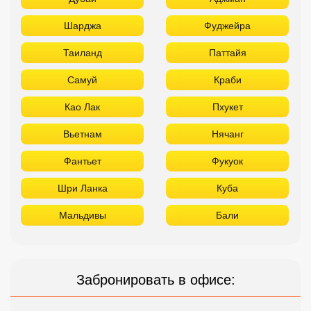
Шарджа
Фуджейра
Таиланд
Паттайя
Самуй
Краби
Као Лак
Пхукет
Вьетнам
Нячанг
Фантьет
Фукуок
Шри Ланка
Куба
Мальдивы
Бали
Забронировать в офисе: