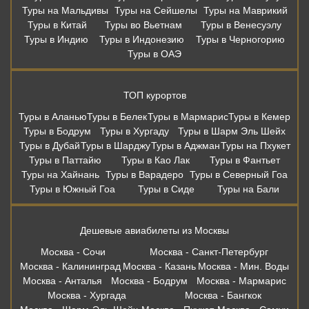
Туры на Мальдивы
Туры на Сейшелы
Туры на Маврикий
Туры в Китай
Туры во Вьетнам
Туры в Венесуэлу
Туры в Индию
Туры в Индонезию
Туры в Черногорию
Туры в ОАЭ
ТОП курортов
Туры в Аланью
Туры в Белек
Туры в Мармарис
Туры в Кемер
Туры в Бодрум
Туры в Хургаду
Туры в Шарм Эль Шейх
Туры в Дубай
Туры в Шарджу
Туры в Аджман
Туры на Пхукет
Туры в Паттайю
Туры в Као Лак
Туры в Фантьет
Туры на Хайнань
Туры в Варадеро
Туры в Северный Гоа
Туры в Южный Гоа
Туры в Сиде
Туры на Бали
Дешевые авиабилеты из Москвы
Москва - Сочи
Москва - Санкт-Петербург
Москва - Калининград
Москва - Казань
Москва - Мин. Воды
Москва - Анталья
Москва - Бодрум
Москва - Мармарис
Москва - Хургада
Москва - Бангкок